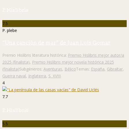
P. Hislibris
7.5
P. plebe
“Una canción de mar” de Juan Luis Gomar
Premio Hislibris literatura histórica:
Premio Hislibris mejor autor/a
2025 (finalista)
,
Premio Hislibris mejor novela histórica 2025
(finalista)
Subgéneros:
Aventuras
,
Bélico
Temas:
España
,
Gibraltar
,
Guerra naval
,
Inglaterra
,
S. XVIII
4
7.7
P. Hislibris
5.5