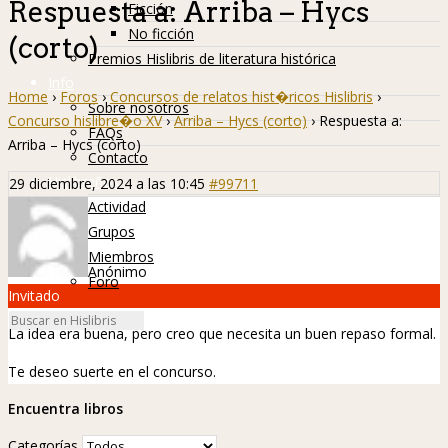
Respuesta a: Arriba – Hycs
Ficción
No ficción
(corto)
Premios Hislibris de literatura histórica
Info
Home
›
Foros
›
Concursos de relatos hist�ricos Hislibris
›
Sobre nosotros
Concurso hislibre�o XV
›
Arriba – Hycs (corto)
›
Respuesta a:
FAQs
Arriba – Hycs (corto)
Contacto
Hislibreños
29 diciembre, 2024 a las 10:45
#99711
Actividad
Grupos
Miembros
Anónimo
Foro
Invitado
La idea era buena, pero creo que necesita un buen repaso formal.
Te deseo suerte en el concurso.
Encuentra libros
Categorías