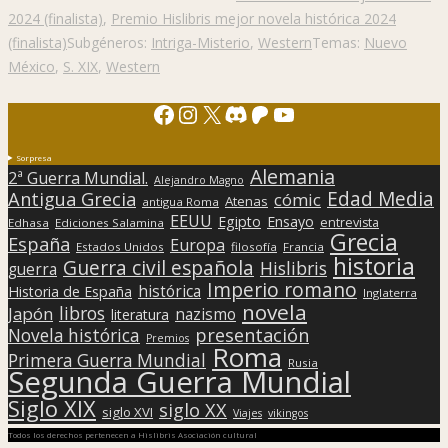
2024 (finalista)
,
Premio Hislibris mejor novela histórica 2024
(finalista)
Subgéneros:
Intriga-Misterio
,
Western
Temas:
Nuevo
México
,
S. XIX
,
Western
Facebook
Instagram
X
Discord
Patreon
YouTube
Sorpresa
Alemania
2ª Guerra Mundial.
Alejandro Magno
Edad Media
Antigua Grecia
cómic
Atenas
antigua Roma
EEUU
Egipto
Ensayo
entrevista
Edhasa
Ediciones Salamina
Grecia
España
Europa
Estados Unidos
filosofía
Francia
historia
Guerra civil española
Hislibris
guerra
Imperio romano
histórica
Historia de España
Inglaterra
novela
libros
Japón
nazismo
literatura
presentación
Novela histórica
Premios
Roma
Primera Guerra Mundial
Rusia
Segunda Guerra Mundial
Siglo XIX
siglo XX
siglo XVI
Viajes
vikingos
Todos los derechos pertenecen a Hislibris Asociación cultural