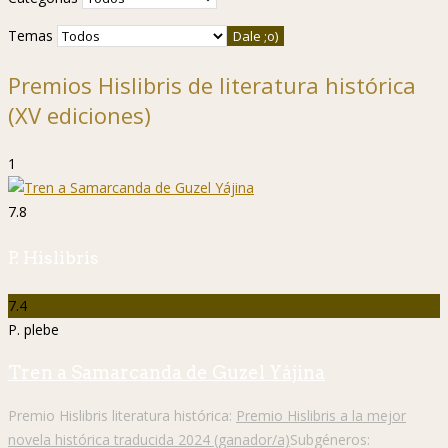
Temas
Premios Hislibris de literatura histórica
(XV ediciones)
1
7.8
P. Hislibris
7.4
P. plebe
Tren a Samarcanda de Guzel Yájina
Premio Hislibris literatura histórica:
Premio Hislibris a la mejor
novela histórica traducida 2024 (ganador/a)
Subgéneros: