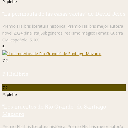
P. plebe
"La península de las casas vacías" de David Uclés
Premio Hislibris literatura histórica:
Premio Hislibris mejor autor/a
novel 2024 (finalista)
Subgéneros:
realismo mágico
Temas:
Guerra
Civil española
,
S. XX
5
7.2
P. Hislibris
7.2
P. plebe
"Los muertos de Río Grande" de Santiago
Mazarro
Premio Hislibris literatura histórica:
Premio Hislibris mejor autor/a