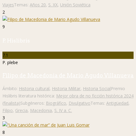
Viajes
Temas:
Años 20
,
S. XX
,
Unión Soviética
2
9
P. Hislibris
7.1
P. plebe
Filipo de Macedonia de Mario Agudo Villanueva
Ámbito:
Historia cultural
,
Historia Militar
,
Historia Social
Premio
Hislibris literatura histórica:
Mejor obra de no ficción histórica 2024
(finalista)
Subgéneros:
Biográfico
,
Divulgativo
Temas:
Antigüedad
,
Filipo
,
Grecia
,
Macedonia
,
S. IV a. C.
3
8