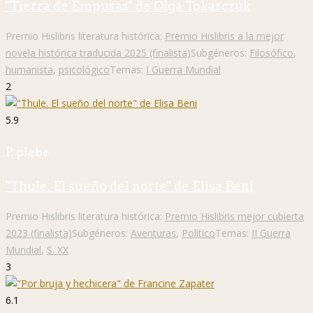
"Tierra de Empusas" de Olga Tokarczuk
Premio Hislibris literatura histórica:
Premio Hislibris a la mejor
novela histórica traducida 2025 (finalista)
Subgéneros:
Filosófico
,
humanista
,
psicológico
Temas:
I Guerra Mundial
2
5.9
P. plebe
"Thule. El sueño del norte" de Elisa Beni
Premio Hislibris literatura histórica:
Premio Hislibris mejor cubierta
2023 (finalista)
Subgéneros:
Aventuras
,
Político
Temas:
II Guerra
Mundial
,
S. XX
3
6.1