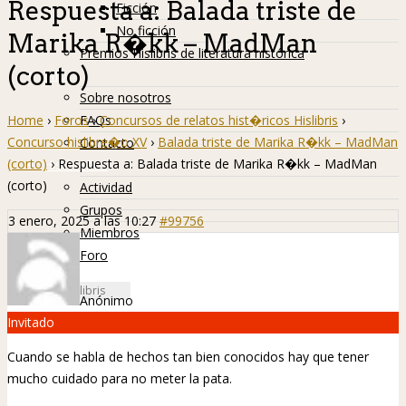
Respuesta a: Balada triste de
Ficción
No ficción
Marika R�kk – MadMan
Premios Hislibris de literatura histórica
(corto)
Info
Sobre nosotros
Home
›
Foros
›
Concursos de relatos hist�ricos Hislibris
›
FAQs
Concurso hislibre�o XV
›
Balada triste de Marika R�kk – MadMan
Contacto
(corto)
›
Respuesta a: Balada triste de Marika R�kk – MadMan
Hislibreños
(corto)
Actividad
Grupos
3 enero, 2025 a las 10:27
#99756
Miembros
Foro
Anónimo
Invitado
Cuando se habla de hechos tan bien conocidos hay que tener
mucho cuidado para no meter la pata.