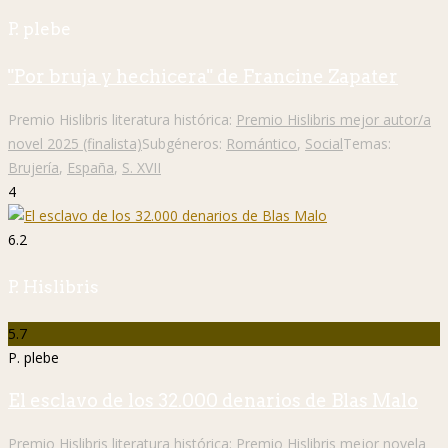
P. plebe
"Por bruja y hechicera" de Francine Zapater
Premio Hislibris literatura histórica:
Premio Hislibris mejor autor/a
novel 2025 (finalista)
Subgéneros:
Romántico
,
Social
Temas:
Brujería
,
España
,
S. XVII
4
6.2
P. Hislibris
5.7
P. plebe
El esclavo de los 32.000 denarios de Blas Malo
Premio Hislibris literatura histórica:
Premio Hislibris mejor novela