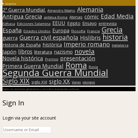
Sorpresa
Alemania
2ª Guerra Mundial.
Alejandro Magno
Edad Media
Antigua Grecia
cómic
Atenas
antigua Roma
EEUU
Egipto
Ensayo
entrevista
Edhasa
Ediciones Salamina
Grecia
España
Europa
Estados Unidos
filosofía
Francia
historia
Guerra civil española
Hislibris
guerra
Imperio romano
histórica
Historia de España
Inglaterra
novela
libros
Japón
nazismo
literatura
presentación
Novela histórica
Premios
Roma
Primera Guerra Mundial
Rusia
Segunda Guerra Mundial
Siglo XIX
siglo XX
siglo XVI
Viajes
vikingos
Todos los derechos pertenecen a Hislibris Asociación cultural
Sign In
Login via your site account