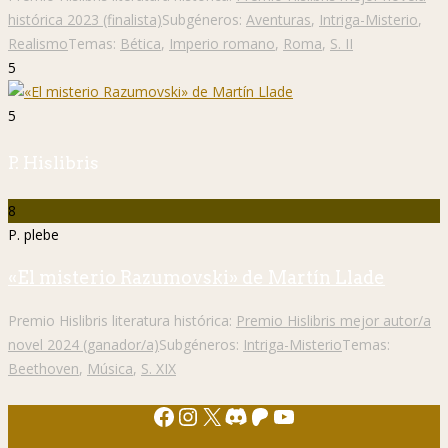
histórica 2023 (finalista)
Subgéneros:
Aventuras
,
Intriga-Misterio
,
Realismo
Temas:
Bética
,
Imperio romano
,
Roma
,
S. II
5
5
P. Hislibris
8
P. plebe
«El misterio Razumovski» de Martín Llade
Premio Hislibris literatura histórica:
Premio Hislibris mejor autor/a
novel 2024 (ganador/a)
Subgéneros:
Intriga-Misterio
Temas:
Beethoven
,
Música
,
S. XIX
Facebook
Instagram
X
Discord
Patreon
YouTube