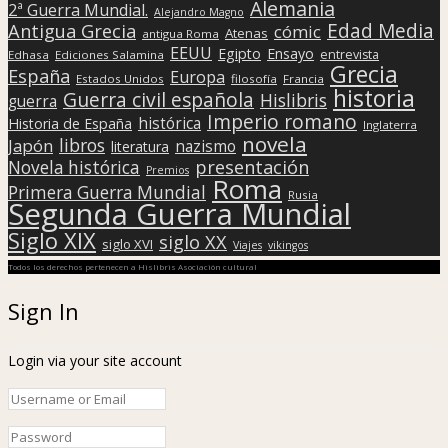
Alemania
2ª Guerra Mundial.
Alejandro Magno
Edad Media
Antigua Grecia
cómic
Atenas
antigua Roma
EEUU
Egipto
Ensayo
entrevista
Edhasa
Ediciones Salamina
Grecia
España
Europa
Estados Unidos
filosofía
Francia
historia
Guerra civil española
Hislibris
guerra
Imperio romano
histórica
Historia de España
Inglaterra
novela
libros
Japón
nazismo
literatura
presentación
Novela histórica
Premios
Roma
Primera Guerra Mundial
Rusia
Segunda Guerra Mundial
Siglo XIX
siglo XX
siglo XVI
Viajes
vikingos
Todos los derechos pertenecen a Hislibris Asociación cultural
Sign In
Login via your site account