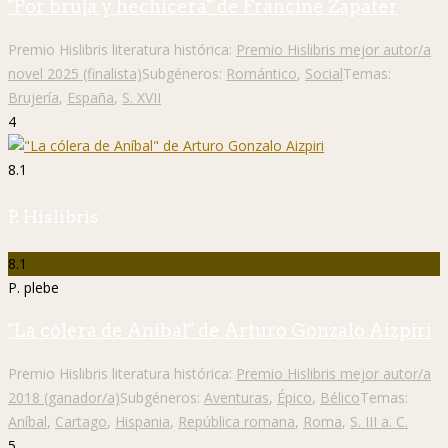
"Por bruja y hechicera" de Francine Zapater
Premio Hislibris literatura histórica:
Premio Hislibris mejor autor/a
novel 2025 (finalista)
Subgéneros:
Romántico
,
Social
Temas:
Brujería
,
España
,
S. XVII
4
8.1
P. Hislibris
8.1
P. plebe
"La cólera de Aníbal" de Arturo Gonzalo Aizpiri
Premio Hislibris literatura histórica:
Premio Hislibris mejor autor/a
2018 (ganador/a)
Subgéneros:
Aventuras
,
Épico
,
Bélico
Temas:
Aníbal
,
Cartago
,
Hispania
,
República romana
,
Roma
,
S. III a. C.
5