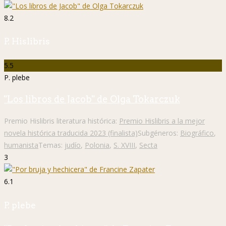
8.2
P. Hislibris
5.5
P. plebe
"Los libros de Jacob" de Olga Tokarczuk
Premio Hislibris literatura histórica:
Premio Hislibris a la mejor
novela histórica traducida 2023 (finalista)
Subgéneros:
Biográfico
,
humanista
Temas:
judío
,
Polonia
,
S. XVIII
,
Secta
3
6.1
P. plebe