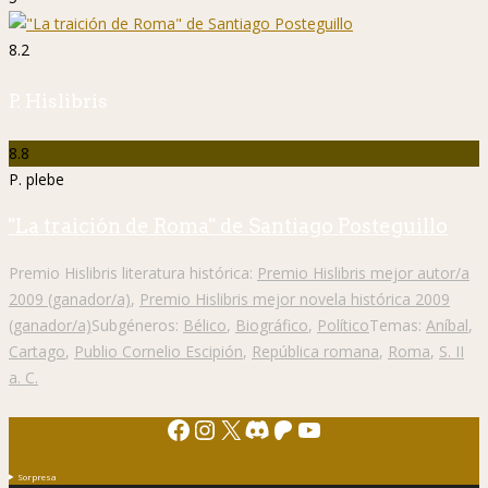
8.2
P. Hislibris
8.8
P. plebe
"La traición de Roma" de Santiago Posteguillo
Premio Hislibris literatura histórica:
Premio Hislibris mejor autor/a
2009 (ganador/a)
,
Premio Hislibris mejor novela histórica 2009
(ganador/a)
Subgéneros:
Bélico
,
Biográfico
,
Político
Temas:
Aníbal
,
Cartago
,
Publio Cornelio Escipión
,
República romana
,
Roma
,
S. II
a. C.
Facebook
Instagram
X
Discord
Patreon
YouTube
Sorpresa