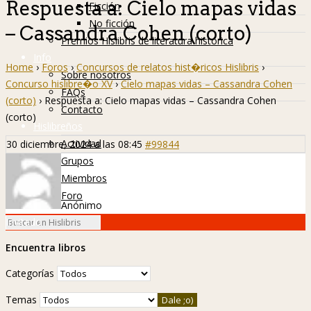
Respuesta a: Cielo mapas vidas
Ficción
No ficción
– Cassandra Cohen (corto)
Premios Hislibris de literatura histórica
Info
Home
›
Foros
›
Concursos de relatos hist�ricos Hislibris
›
Sobre nosotros
Concurso hislibre�o XV
›
Cielo mapas vidas – Cassandra Cohen
FAQs
(corto)
›
Respuesta a: Cielo mapas vidas – Cassandra Cohen
Contacto
(corto)
Hislibreños
Actividad
30 diciembre, 2024 a las 08:45
#99844
Grupos
Miembros
Foro
Anónimo
Invitado
Encuentra libros
Categorías
Temas