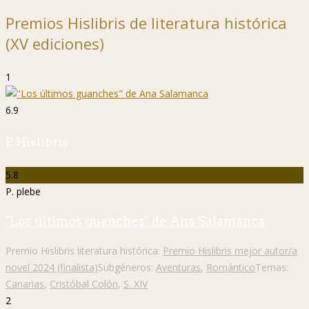
Premios Hislibris de literatura histórica
(XV ediciones)
1
6.9
P. Hislibris
5.8
P. plebe
"Los últimos guanches" de Ana Salamanca
Premio Hislibris literatura histórica:
Premio Hislibris mejor autor/a
novel 2024 (finalista)
Subgéneros:
Aventuras
,
Romántico
Temas:
Canarias
,
Cristóbal Colón
,
S. XIV
2