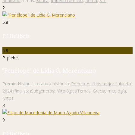
Realismo
Temas:
Bética
,
Imperio romano
,
Roma
,
S. II
2
5.8
P. Hislibris
5.8
P. plebe
"Penélope" de Lidia G. Merenciano
Premio Hislibris literatura histórica:
Premio Hislibris mejor cubierta
2024 (finalista)
Subgéneros:
Mitológico
Temas:
Grecia
,
mitología
,
Mitos
3
9
P. Hislibris