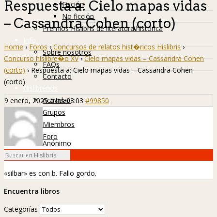
Respuesta a: Cielo mapas vidas
Ficción
No ficción
– Cassandra Cohen (corto)
Premios Hislibris de literatura histórica
Info
Home
›
Foros
›
Concursos de relatos hist�ricos Hislibris
›
Sobre nosotros
Concurso hislibre�o XV
›
Cielo mapas vidas – Cassandra Cohen
FAQs
(corto)
›
Respuesta a: Cielo mapas vidas – Cassandra Cohen
Contacto
(corto)
Hislibreños
Actividad
9 enero, 2025 a las 08:03
#99850
Grupos
Miembros
Foro
Anónimo
Invitado
«silbar» es con b. Fallo gordo.
Encuentra libros
Categorías