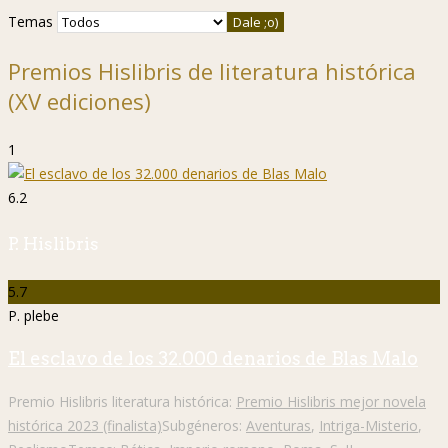
Temas
Premios Hislibris de literatura histórica
(XV ediciones)
1
6.2
P. Hislibris
5.7
P. plebe
El esclavo de los 32.000 denarios de Blas Malo
Premio Hislibris literatura histórica:
Premio Hislibris mejor novela
histórica 2023 (finalista)
Subgéneros:
Aventuras
,
Intriga-Misterio
,