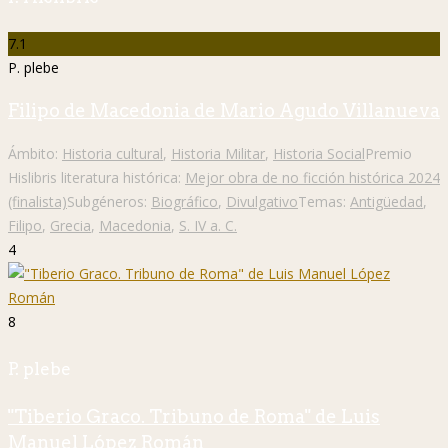
7.1
P. plebe
Filipo de Macedonia de Mario Agudo Villanueva
Ámbito:
Historia cultural
,
Historia Militar
,
Historia Social
Premio
Hislibris literatura histórica:
Mejor obra de no ficción histórica 2024
(finalista)
Subgéneros:
Biográfico
,
Divulgativo
Temas:
Antigüedad
,
Filipo
,
Grecia
,
Macedonia
,
S. IV a. C.
4
8
P. plebe
"Tiberio Graco. Tribuno de Roma" de Luis
Manuel López Román