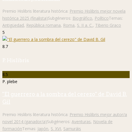
Premio Hislibris literatura histórica:
Premio Hislibris mejor novela
histórica 2025 (finalista)
Subgéneros:
Biográfico
,
Político
Temas:
Antigüedad
,
República romana
,
Roma
,
S. II a. C.
,
Tiberio Graco
5
8.7
P. Hislibris
8.5
P. plebe
"El guerrero a la sombra del cerezo" de David B.
Gil
Premio Hislibris literatura histórica:
Premio Hislibris mejor autor/a
novel 2014 (ganador/a)
Subgéneros:
Aventuras
,
Novela de
formación
Temas:
Japón
,
S. XVI
,
Samuráis