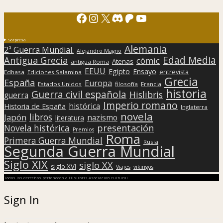
Facebook
Instagram
X
Discord
Patreon
YouTube
Sorpresa
Alemania
2ª Guerra Mundial.
Alejandro Magno
Edad Media
Antigua Grecia
cómic
Atenas
antigua Roma
EEUU
Egipto
Ensayo
entrevista
Edhasa
Ediciones Salamina
Grecia
España
Europa
Estados Unidos
filosofía
Francia
historia
Guerra civil española
Hislibris
guerra
Imperio romano
histórica
Historia de España
Inglaterra
novela
libros
Japón
nazismo
literatura
presentación
Novela histórica
Premios
Roma
Primera Guerra Mundial
Rusia
Segunda Guerra Mundial
Siglo XIX
siglo XX
siglo XVI
Viajes
vikingos
Todos los derechos pertenecen a Hislibris Asociación cultural
Sign In