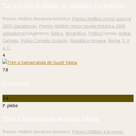
"La traición de Roma" de Santiago Posteguillo
Premio Hislibris literatura histórica:
Premio Hislibris mejor autor/a
2009 (ganador/a)
,
Premio Hislibris mejor novela histórica 2009
(ganador/a)
Subgéneros:
Bélico
,
Biográfico
,
Político
Temas:
Aníbal
,
Cartago
,
Publio Cornelio Escipión
,
República romana
,
Roma
,
S. II
a. C.
4
7.8
P. Hislibris
7.4
P. plebe
Tren a Samarcanda de Guzel Yájina
Premio Hislibris literatura histórica:
Premio Hislibris a la mejor