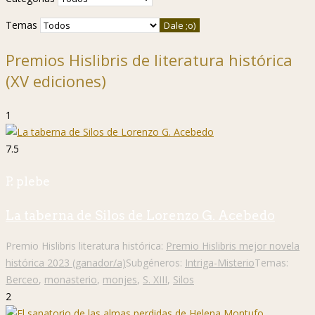
Temas
Premios Hislibris de literatura histórica
(XV ediciones)
1
7.5
P. plebe
La taberna de Silos de Lorenzo G. Acebedo
Premio Hislibris literatura histórica:
Premio Hislibris mejor novela
histórica 2023 (ganador/a)
Subgéneros:
Intriga-Misterio
Temas:
Berceo
,
monasterio
,
monjes
,
S. XIII
,
Silos
2