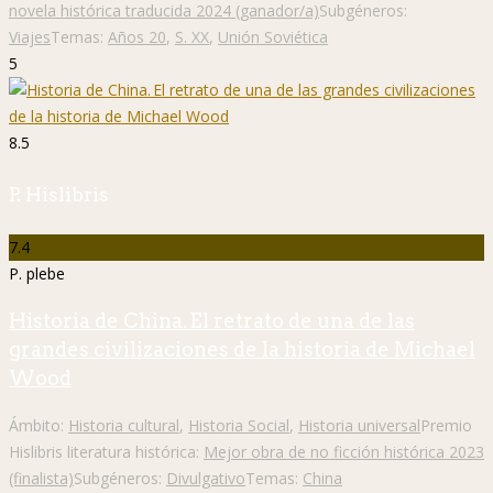
novela histórica traducida 2024 (ganador/a)
Subgéneros:
Viajes
Temas:
Años 20
,
S. XX
,
Unión Soviética
5
8.5
P. Hislibris
7.4
P. plebe
Historia de China. El retrato de una de las
grandes civilizaciones de la historia de Michael
Wood
Ámbito:
Historia cultural
,
Historia Social
,
Historia universal
Premio
Hislibris literatura histórica:
Mejor obra de no ficción histórica 2023
(finalista)
Subgéneros:
Divulgativo
Temas:
China