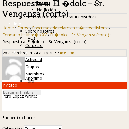
Respuesta a: El �dolo – Sr.
Ficción
No ficción
Venganza (corto)
Premios Hislibris de literatura histórica
Info
Home
›
Foros
›
Concursos de relatos hist�ricos Hislibris
›
Sobre nosotros
Concurso hislibre�o XV
›
El �dolo – Sr. Venganza (corto)
›
FAQs
Respuesta a: El �dolo – Sr. Venganza (corto)
Contacto
Hislibreños
28 diciembre, 2024 a las 20:52
#99896
Actividad
Grupos
Miembros
Anónimo
Foro
Invitado
Pero Lopez wrote:
Encuentra libros
Categorías