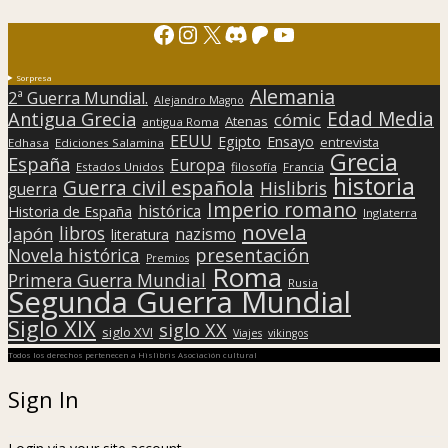
Facebook
Instagram
X
Discord
Patreon
YouTube
Sorpresa
Alemania
2ª Guerra Mundial.
Alejandro Magno
Edad Media
Antigua Grecia
cómic
Atenas
antigua Roma
EEUU
Egipto
Ensayo
entrevista
Edhasa
Ediciones Salamina
Grecia
España
Europa
Estados Unidos
filosofía
Francia
historia
Guerra civil española
Hislibris
guerra
Imperio romano
histórica
Historia de España
Inglaterra
novela
libros
Japón
nazismo
literatura
presentación
Novela histórica
Premios
Roma
Primera Guerra Mundial
Rusia
Segunda Guerra Mundial
Siglo XIX
siglo XX
siglo XVI
Viajes
vikingos
Todos los derechos pertenecen a Hislibris Asociación cultural
Sign In