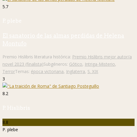
5.7
P. plebe
El sanatorio de las almas perdidas de Helena
Montufo
Premio Hislibris literatura histórica:
Premio Hislibris mejor autor/a
novel 2023 (finalista)
Subgéneros:
Gótico
,
Intriga-Misterio
,
Terror
Temas:
época victoriana
,
Inglaterra
,
S. XIX
3
8.2
P. Hislibris
8.8
P. plebe