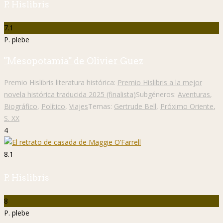
P. Hislibris
7.1
P. plebe
"Mesopotamia" de Olivier Guez
Premio Hislibris literatura histórica:
Premio Hislibris a la mejor
novela histórica traducida 2025 (finalista)
Subgéneros:
Aventuras
,
Biográfico
,
Político
,
Viajes
Temas:
Gertrude Bell
,
Próximo Oriente
,
S. XX
4
8.1
P. Hislibris
8
P. plebe