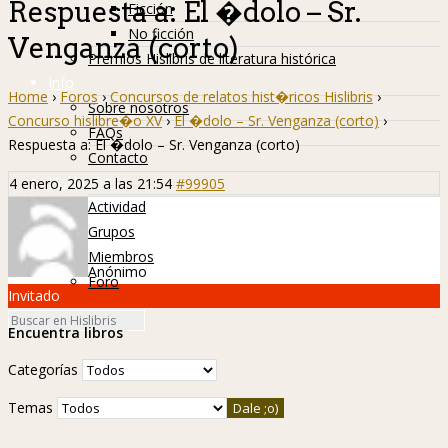
Respuesta a: El �dolo – Sr.
Ficción
No ficción
Venganza (corto)
Premios Hislibris de literatura histórica
Info
Home
›
Foros
›
Concursos de relatos hist�ricos Hislibris
›
Sobre nosotros
Concurso hislibre�o XV
›
El �dolo – Sr. Venganza (corto)
›
FAQs
Respuesta a: El �dolo – Sr. Venganza (corto)
Contacto
Hislibreños
4 enero, 2025 a las 21:54
#99905
Actividad
Grupos
Miembros
Anónimo
Foro
Invitado
Encuentra libros
Categorías
Temas