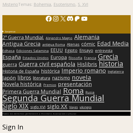
Misterio
Temas:
Bohemia
,
Esoterismo
,
S. XVI
Facebook
Instagram
X
Discord
Patreon
YouTube
Sorpresa
Alemania
2ª Guerra Mundial.
Alejandro Magno
Edad Media
Antigua Grecia
cómic
Atenas
antigua Roma
EEUU
Egipto
Ensayo
entrevista
Edhasa
Ediciones Salamina
Grecia
España
Europa
Estados Unidos
filosofía
Francia
historia
Guerra civil española
Hislibris
guerra
Imperio romano
histórica
Historia de España
Inglaterra
novela
libros
Japón
nazismo
literatura
presentación
Novela histórica
Premios
Roma
Primera Guerra Mundial
Rusia
Segunda Guerra Mundial
Siglo XIX
siglo XX
siglo XVI
Viajes
vikingos
Todos los derechos pertenecen a Hislibris Asociación cultural
Sign In