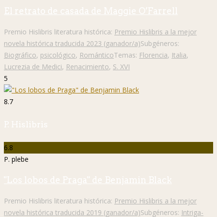
El retrato de casada de Maggie O’Farrell
Premio Hislibris literatura histórica:
Premio Hislibris a la mejor
novela histórica traducida 2023 (ganador/a)
Subgéneros:
Biográfico
,
psicológico
,
Romántico
Temas:
Florencia
,
Italia
,
Lucrezia de Medici
,
Renacimiento
,
S. XVI
5
8.7
P. Hislibris
6.8
P. plebe
"Los lobos de Praga" de Benjamin Black
Premio Hislibris literatura histórica:
Premio Hislibris a la mejor
novela histórica traducida 2019 (ganador/a)
Subgéneros:
Intriga-