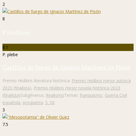
2
8
P. Hislibris
8.1
P. plebe
Castillos de fuego de Ignacio Martínez de Pisón
Premio Hislibris literatura histórica:
Premio Hislibris mejor autor/a
2023 (finalista)
,
Premio Hislibris mejor novela histórica 2023
(finalista)
Subgéneros:
Realismo
Temas:
franquismo
,
Guerra Civil
española
,
posguerra
,
S. XX
3
7.5