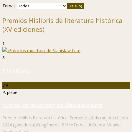
Temas
Premios Hislibris de literatura histórica
(XV ediciones)
1
8
P. Hislibris
7.9
P. plebe
«Entre los muertos» de Stanisław Lem
Premio Hislibris literatura histórica:
Premio Hislibris mejor cubierta
2024 (ganador/a))
Subgéneros:
Bélico
Temas:
II Guerra Mundial
,
Polonia
,
S. XX