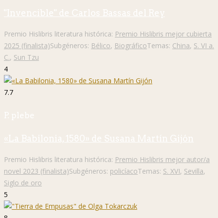
"Invencible" de Carlos Bassas del Rey
Premio Hislibris literatura histórica:
Premio Hislibris mejor cubierta
2025 (finalista)
Subgéneros:
Bélico
,
Biográfico
Temas:
China
,
S. VI a.
C.
,
Sun Tzu
4
7.7
P. plebe
«La Babilonia, 1580» de Susana Martín Gijón
Premio Hislibris literatura histórica:
Premio Hislibris mejor autor/a
novel 2023 (finalista)
Subgéneros:
policíaco
Temas:
S. XVI
,
Sevilla
,
Siglo de oro
5
8