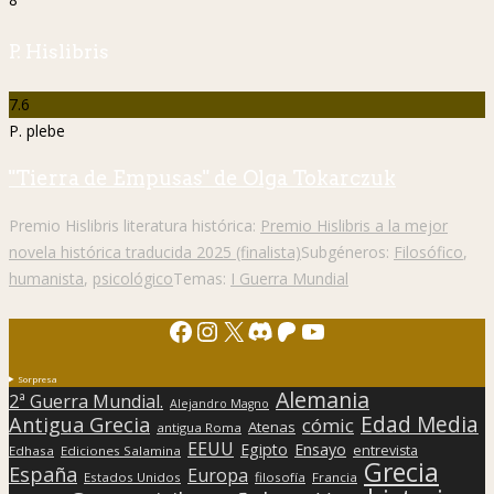
P. Hislibris
7.6
P. plebe
"Tierra de Empusas" de Olga Tokarczuk
Premio Hislibris literatura histórica:
Premio Hislibris a la mejor
novela histórica traducida 2025 (finalista)
Subgéneros:
Filosófico
,
humanista
,
psicológico
Temas:
I Guerra Mundial
Facebook
Instagram
X
Discord
Patreon
YouTube
Sorpresa
Alemania
2ª Guerra Mundial.
Alejandro Magno
Edad Media
Antigua Grecia
cómic
Atenas
antigua Roma
EEUU
Egipto
Ensayo
entrevista
Edhasa
Ediciones Salamina
Grecia
España
Europa
Estados Unidos
filosofía
Francia