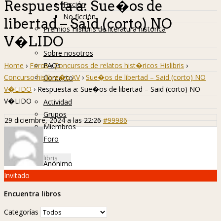
Respuesta a: Sue�os de
Ficción
No ficción
libertad – Said (corto) NO
Premios Hislibris de literatura histórica
V�LIDO
Info
Sobre nosotros
Home
›
Foros
›
Concursos de relatos hist�ricos Hislibris
›
FAQs
Concurso hislibre�o XV
›
Sue�os de libertad – Said (corto) NO
Contacto
V�LIDO
›
Respuesta a: Sue�os de libertad – Said (corto) NO
Hislibreños
V�LIDO
Actividad
Grupos
29 diciembre, 2024 a las 22:26
#99986
Miembros
Foro
Anónimo
Invitado
Encuentra libros
Categorías