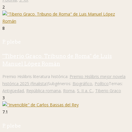
2
8
P. plebe
"Tiberio Graco. Tribuno de Roma" de Luis
Manuel López Román
Premio Hislibris literatura histórica:
Premio Hislibris mejor novela
histórica 2025 (finalista)
Subgéneros:
Biográfico
,
Político
Temas:
Antigüedad
,
República romana
,
Roma
,
S. II a. C.
,
Tiberio Graco
3
7.1
P. plebe