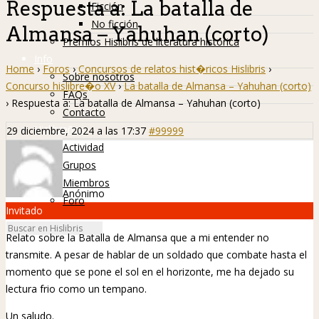
Respuesta a: La batalla de
Ficción
No ficción
Almansa – Yahuhan (corto)
Premios Hislibris de literatura histórica
Info
Home
›
Foros
›
Concursos de relatos hist�ricos Hislibris
›
Sobre nosotros
Concurso hislibre�o XV
›
La batalla de Almansa – Yahuhan (corto)
FAQs
›
Respuesta a: La batalla de Almansa – Yahuhan (corto)
Contacto
Hislibreños
29 diciembre, 2024 a las 17:37
#99999
Actividad
Grupos
Miembros
Anónimo
Foro
Invitado
Relato sobre la Batalla de Almansa que a mi entender no
transmite. A pesar de hablar de un soldado que combate hasta el
momento que se pone el sol en el horizonte, me ha dejado su
lectura frio como un tempano.
Un saludo.