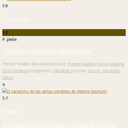
5.8
P. Hislibris
5.8
P. plebe
"Penélope" de Lidia G. Merenciano
Premio Hislibris literatura histórica:
Premio Hislibris mejor cubierta
2024 (finalista)
Subgéneros:
Mitológico
Temas:
Grecia
,
mitología
,
Mitos
4
5.7
P. plebe
El sanatorio de las almas perdidas de Helena