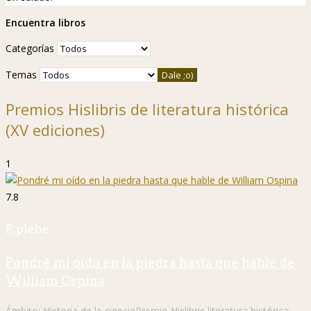
Encuentra libros
Categorías
Temas
Premios Hislibris de literatura histórica
(XV ediciones)
1
7.8
P. plebe
Pondré mi oído en la piedra hasta que hable de
William Ospina
Ámbito:
Historia de la ciencia
Premio Hislibris literatura histórica: