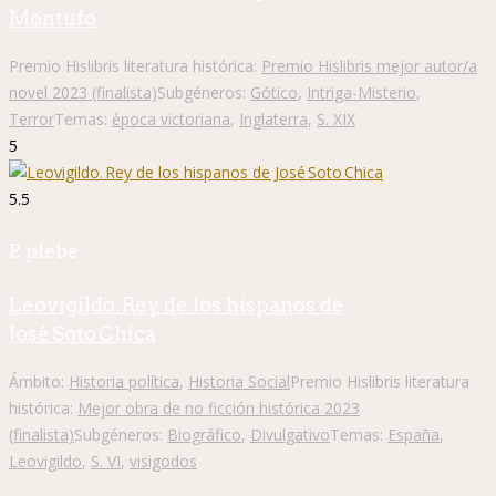
Montufo
Premio Hislibris literatura histórica:
Premio Hislibris mejor autor/a
novel 2023 (finalista)
Subgéneros:
Gótico
,
Intriga-Misterio
,
Terror
Temas:
época victoriana
,
Inglaterra
,
S. XIX
5
5.5
P. plebe
Leovigildo. Rey de los hispanos de
José Soto Chica
Ámbito:
Historia política
,
Historia Social
Premio Hislibris literatura
histórica:
Mejor obra de no ficción histórica 2023
(finalista)
Subgéneros:
Biográfico
,
Divulgativo
Temas:
España
,
Leovigildo
,
S. VI
,
visigodos