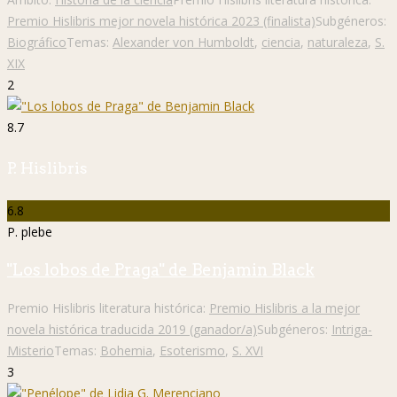
Premio Hislibris mejor novela histórica 2023 (finalista)
Subgéneros:
Biográfico
Temas:
Alexander von Humboldt
,
ciencia
,
naturaleza
,
S.
XIX
2
8.7
P. Hislibris
6.8
P. plebe
"Los lobos de Praga" de Benjamin Black
Premio Hislibris literatura histórica:
Premio Hislibris a la mejor
novela histórica traducida 2019 (ganador/a)
Subgéneros:
Intriga-
Misterio
Temas:
Bohemia
,
Esoterismo
,
S. XVI
3