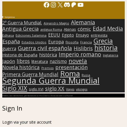
Facebook
Instagram
X
Discord
Patreon
YouTube
Sorpresa
Alemania
2ª Guerra Mundial.
Alejandro Magno
Edad Media
Antigua Grecia
cómic
Atenas
antigua Roma
EEUU
Egipto
Ensayo
entrevista
Edhasa
Ediciones Salamina
Grecia
España
Europa
Estados Unidos
filosofía
Francia
historia
Guerra civil española
Hislibris
guerra
Imperio romano
histórica
Historia de España
Inglaterra
novela
libros
Japón
nazismo
literatura
presentación
Novela histórica
Premios
Roma
Primera Guerra Mundial
Rusia
Segunda Guerra Mundial
Siglo XIX
siglo XX
siglo XVI
Viajes
vikingos
Todos los derechos pertenecen a Hislibris Asociación cultural
Sign In
Login via your site account