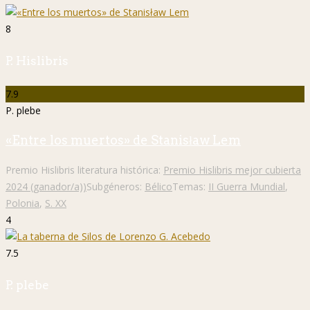
8
P. Hislibris
7.9
P. plebe
«Entre los muertos» de Stanisław Lem
Premio Hislibris literatura histórica:
Premio Hislibris mejor cubierta
2024 (ganador/a))
Subgéneros:
Bélico
Temas:
II Guerra Mundial
,
Polonia
,
S. XX
4
7.5
P. plebe