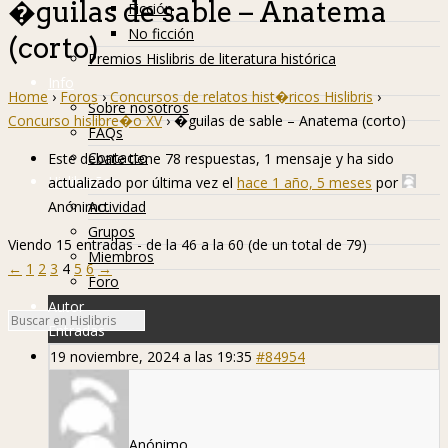
�guilas de sable – Anatema
Ficción
No ficción
(corto)
Premios Hislibris de literatura histórica
Info
Home
›
Foros
›
Concursos de relatos hist�ricos Hislibris
›
Sobre nosotros
Concurso hislibre�o XV
›
�guilas de sable – Anatema (corto)
FAQs
Contacto
Este debate tiene 78 respuestas, 1 mensaje y ha sido
Hislibreños
actualizado por última vez el
hace 1 año, 5 meses
por
Anónimo
.
Actividad
Grupos
Viendo 15 entradas - de la 46 a la 60 (de un total de 79)
Miembros
←
1
2
3
4
5
6
→
Foro
Autor
Entradas
19 noviembre, 2024 a las 19:35
#84954
Anónimo