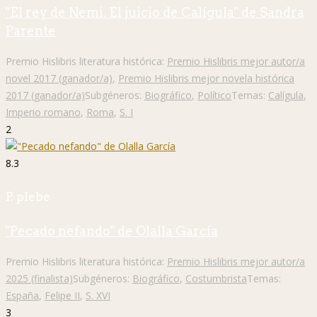
"El rey de Nemi. El juicio de Calígula" de Sandra
Parente
Premio Hislibris literatura histórica:
Premio Hislibris mejor autor/a
novel 2017 (ganador/a)
,
Premio Hislibris mejor novela histórica
2017 (ganador/a)
Subgéneros:
Biográfico
,
Político
Temas:
Calígula
,
Imperio romano
,
Roma
,
S. I
2
8.3
P. plebe
"Pecado nefando" de Olalla García
Premio Hislibris literatura histórica:
Premio Hislibris mejor autor/a
2025 (finalista)
Subgéneros:
Biográfico
,
Costumbrista
Temas:
España
,
Felipe II
,
S. XVI
3