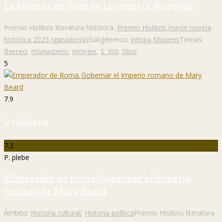
La taberna de Silos de Lorenzo G. Acebedo
Premio Hislibris literatura histórica:
Premio Hislibris mejor novela
histórica 2023 (ganador/a)
Subgéneros:
Intriga-Misterio
Temas:
Berceo
,
monasterio
,
monjes
,
S. XIII
,
Silos
5
7.9
P. Hislibris
7.3
P. plebe
Emperador de Roma. Gobernar el Imperio
romano de Mary Beard
Ámbito:
Historia cultural
,
Historia política
Premio Hislibris literatura