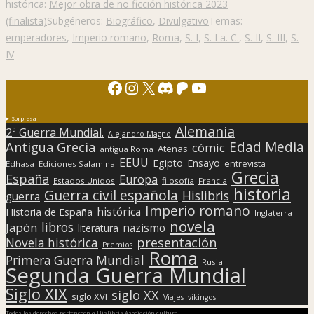
histórica:
Mejor obra de no ficción histórica 2023
(finalista)
Subgéneros:
Biográfico
,
Divulgativo
Temas:
emperadores
,
Imperio romano
,
Roma
,
S. I
,
S. I a. C.
,
S. II
,
S. III
,
S.
IV
Facebook
Instagram
X
Discord
Patreon
YouTube
Sorpresa
Alemania
2ª Guerra Mundial.
Alejandro Magno
Edad Media
Antigua Grecia
cómic
Atenas
antigua Roma
EEUU
Egipto
Ensayo
entrevista
Edhasa
Ediciones Salamina
Grecia
España
Europa
Estados Unidos
filosofía
Francia
historia
Guerra civil española
Hislibris
guerra
Imperio romano
histórica
Historia de España
Inglaterra
novela
libros
Japón
nazismo
literatura
presentación
Novela histórica
Premios
Roma
Primera Guerra Mundial
Rusia
Segunda Guerra Mundial
Siglo XIX
siglo XX
siglo XVI
Viajes
vikingos
Todos los derechos pertenecen a Hislibris Asociación cultural