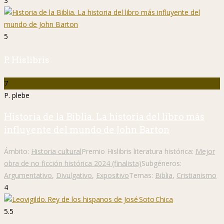
3
5
P. Hislibris
7
P. plebe
Historia de la Biblia. La historia del libro más
influyente del mundo de John Barton
Ámbito:
Historia cultural
Premio Hislibris literatura histórica:
Mejor
obra de no ficción histórica 2024 (finalista)
Subgéneros:
Argumentativo
,
Divulgativo
,
Expositivo
Temas:
Biblia
,
Cristianismo
4
5.5