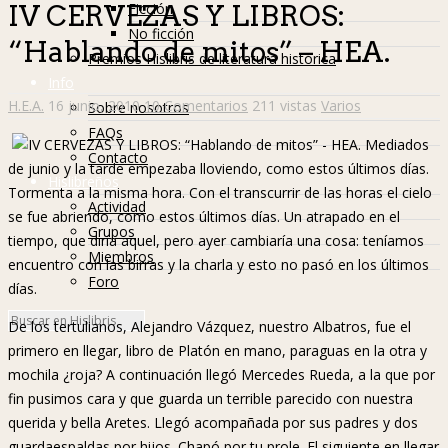
Ficción
IV CERVEZAS Y LIBROS:
No ficción
“Hablando de mitos” – HEA.
Premios Hislibris de literatura histórica
Info
H.E.A.
16 junio, 2010
10 Comentarios
211 vistas
Varios
Sobre nosotros
FAQs
Mediados
Contacto
de junio y la tarde empezaba lloviendo, como estos últimos días.
Hislibreños
Tormenta a la misma hora. Con el transcurrir de las horas el cielo
Actividad
se fue abriendo, como estos últimos días. Un atrapado en el
Grupos
tiempo, que diría aquel, pero ayer cambiaría una cosa: teníamos
Miembros
encuentro con las birras y la charla y esto no pasó en los últimos
Foro
días.
De los tertulianos, Alejandro Vázquez, nuestro Albatros, fue el
primero en llegar, libro de Platón en mano, paraguas en la otra y
mochila ¿roja? A continuación llegó Mercedes Rueda, a la que por
fin pusimos cara y que guarda un terrible parecido con nuestra
querida y bella Aretes. Llegó acompañada por sus padres y dos
guardaespaldas por hijos. Chapó por tu prole. El siguiente en llegar