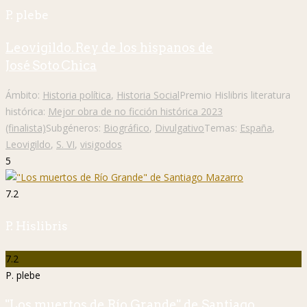
P. plebe
Leovigildo. Rey de los hispanos de
José Soto Chica
Ámbito:
Historia política
,
Historia Social
Premio Hislibris literatura
histórica:
Mejor obra de no ficción histórica 2023
(finalista)
Subgéneros:
Biográfico
,
Divulgativo
Temas:
España
,
Leovigildo
,
S. VI
,
visigodos
5
7.2
P. Hislibris
7.2
P. plebe
"Los muertos de Río Grande" de Santiago