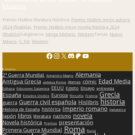
Mazarro
Premio Hislibris literatura histórica:
Premio Hislibris mejor autor/a
2024 (finalista)
,
Premio Hislibris mejor novela histórica 2024
(finalista)
Subgéneros:
Intriga-Misterio
,
Western
Temas:
Nuevo
México
,
S. XIX
,
Western
Facebook
Instagram
X
Discord
Patreon
YouTube
Sorpresa
Alemania
2ª Guerra Mundial.
Alejandro Magno
Edad Media
Antigua Grecia
cómic
Atenas
antigua Roma
EEUU
Egipto
Ensayo
entrevista
Edhasa
Ediciones Salamina
Grecia
España
Europa
Estados Unidos
filosofía
Francia
historia
Guerra civil española
Hislibris
guerra
Imperio romano
histórica
Historia de España
Inglaterra
novela
libros
Japón
nazismo
literatura
presentación
Novela histórica
Premios
Roma
Primera Guerra Mundial
Rusia