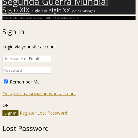
Segunda Guerra Mundial
Siglo XIX
siglo XX
siglo XVI
Viajes
vikingos
Todos los derechos pertenecen a Hislibris Asociación cultural
Sign In
Login via your site account
Remember Me
Or login via a social network account
OR
Register
Lost Password
Lost Password