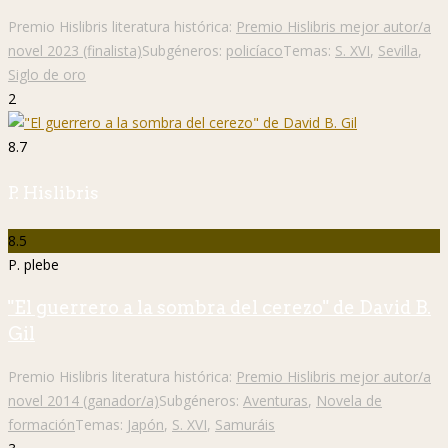
Premio Hislibris literatura histórica:
Premio Hislibris mejor autor/a
novel 2023 (finalista)
Subgéneros:
policíaco
Temas:
S. XVI
,
Sevilla
,
Siglo de oro
2
8.7
P. Hislibris
8.5
P. plebe
"El guerrero a la sombra del cerezo" de David B.
Gil
Premio Hislibris literatura histórica:
Premio Hislibris mejor autor/a
novel 2014 (ganador/a)
Subgéneros:
Aventuras
,
Novela de
formación
Temas:
Japón
,
S. XVI
,
Samuráis