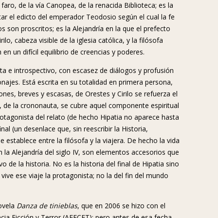
l faro, de la vía Canopea, de la renacida Biblioteca; es la
tar el edicto del emperador Teodosio según el cual la fe
s son proscritos; es la Alejandría en la que el prefecto
o, cabeza visible de la iglesia católica, y la filósofa
 en un difícil equilibrio de creencias y poderes.
sta e introspectivo, con escasez de diálogos y profusión
onajes. Está escrita en su totalidad en primera persona,
ones, breves y escasas, de Orestes y Cirilo se refuerza el
o, de la crononauta, se cubre aquel componente espiritual
rotagonista del relato (de hecho Hipatia no aparece hasta
nal (un desenlace que, sin reescribir la Historia,
 establece entre la filósofa y la viajera. De hecho la vida
en la Alejandría del siglo IV, son elementos accesorios que
 de la historia. No es la historia del final de Hipatia sino
 vive ese viaje la protagonista; no la del fin del mundo
ovela
Danza de tinieblas
, que en 2006 se hizo con el
cia Ficción y Terror (AEFCFT); pero antes de esa fecha