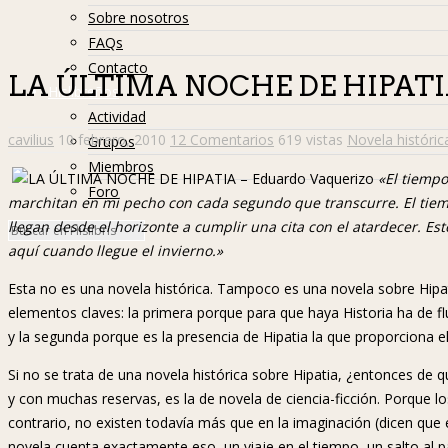
Sobre nosotros
FAQs
Contacto
LA ÚLTIMA NOCHE DE HIPATIA 
Hislibreños
Actividad
cavilius
10 febrero, 2010
12 Comentarios
619 vistas
Novela históric
Grupos
Miembros
«El tiempo
Foro
marchitan en mi pecho con cada segundo que transcurre. El tiem
llegan desde el horizonte a cumplir una cita con el atardecer. Est
aquí cuando llegue el invierno.»
Esta no es una novela histórica. Tampoco es una novela sobre Hipatia
elementos claves: la primera porque para que haya Historia ha de flui
y la segunda porque es la presencia de Hipatia la que proporciona 
Si no se trata de una novela histórica sobre Hipatia, ¿entonces de q
y con muchas reservas, es la de novela de ciencia-ficción. Porque l
contrario, no existen todavía más que en la imaginación (dicen que e
novela cuenta exactamente eso, un viaje en el tiempo, un salto al 