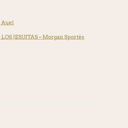
 Auel
OS JESUITAS – Morgan Sportès