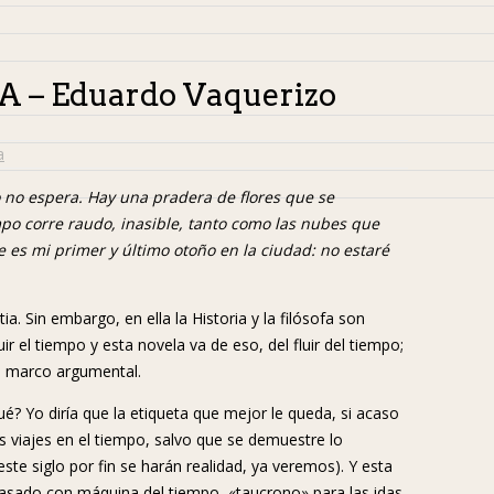
– Eduardo Vaquerizo
a
 no espera. Hay una pradera de flores que se
po corre raudo, inasible, tanto como las nubes que
e es mi primer y último otoño en la ciudad: no estaré
. Sin embargo, en ella la Historia y la filósofa son
r el tiempo y esta novela va de eso, del fluir del tiempo;
el marco argumental.
ué? Yo diría que la etiqueta que mejor le queda, si acaso
os viajes en el tiempo, salvo que se demuestre lo
ste siglo por fin se harán realidad, ya veremos). Y esta
pasado con máquina del tiempo, «taucrono» para las idas