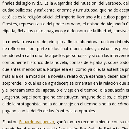
finales del siglo IV d.C. Es la Alejandría del Museion, del Serapeo, de
ciudad bulliciosa y asfixiante, enorme y tumultuosa, que ha de acep
católica es la religión oficial del Imperio Romano y los cultos pagano
Orestes, representante del poder romano, el obispo de Alejandría Ciril
Hipatia, fiel a los cultos paganos y defensora de la libertad, conviven
La novela transcurre de principio a fin sin abandonar un tono intimi
de reflexiones por parte de los cuatro principales y casi únicos pers
siendo ésta cada uno de aquellos personajes; y si con las intervenci
componente histórico de la novela, con las de Hipatia y, sobre tod
que antes mencionaba. Porque ella es, como ya dije, la auténtica p
más allá de la mitad de la novela), relato cuya esencia y desenlace fi
sorprende, lo cual es de agradecer) se cimentan en la relación que se
y el pensamiento de Hipatia, o el viaje en el tiempo, o la situación 
juegan su papel pero que no constituyen, ninguno de ellos, el objetivo
el de la protagonista; no la de un viaje en el tiempo sino la de cómo
pagano sino la del fin de las fronteras temporales.
El autor,
Eduardo Vaquerizo
, ganó fama y reconocimiento con su n
premio Ignotus que otorga la Asociación Española de Fantasía, Cien