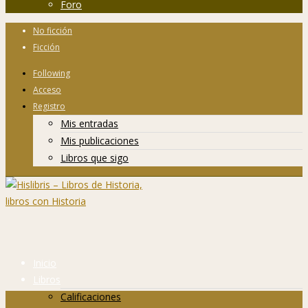
Foro
No ficción
Ficción
Following
Acceso
Registro
Mis entradas
Mis publicaciones
Libros que sigo
Inicio
Libros
Calificaciones