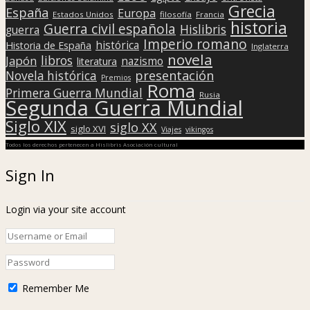
Grecia
España
Europa
Estados Unidos
filosofía
Francia
historia
Guerra civil española
Hislibris
guerra
Imperio romano
histórica
Historia de España
Inglaterra
novela
libros
Japón
nazismo
literatura
presentación
Novela histórica
Premios
Roma
Primera Guerra Mundial
Rusia
Segunda Guerra Mundial
Siglo XIX
siglo XX
siglo XVI
Viajes
vikingos
Todos los derechos pertenecen a Hislibris Asociación cultural
Sign In
Login via your site account
Remember Me