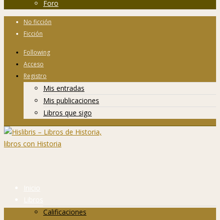
Foro
No ficción
Ficción
Following
Acceso
Registro
Mis entradas
Mis publicaciones
Libros que sigo
Inicio
Libros
Calificaciones