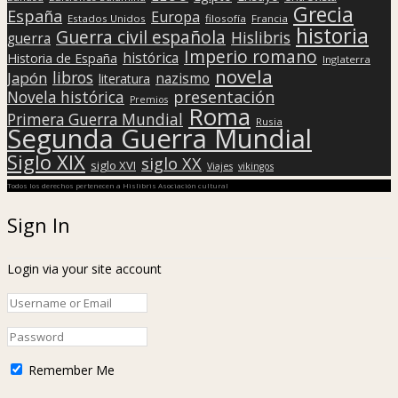
Grecia
España
Europa
Estados Unidos
filosofía
Francia
historia
Guerra civil española
Hislibris
guerra
Imperio romano
histórica
Historia de España
Inglaterra
novela
libros
Japón
nazismo
literatura
presentación
Novela histórica
Premios
Roma
Primera Guerra Mundial
Rusia
Segunda Guerra Mundial
Siglo XIX
siglo XX
siglo XVI
Viajes
vikingos
Todos los derechos pertenecen a Hislibris Asociación cultural
Sign In
Login via your site account
Remember Me