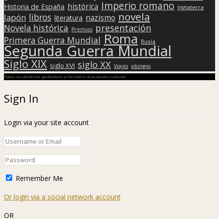
Imperio romano
histórica
Historia de España
Inglaterra
novela
libros
Japón
nazismo
literatura
presentación
Novela histórica
Premios
Roma
Primera Guerra Mundial
Rusia
Segunda Guerra Mundial
Siglo XIX
siglo XX
siglo XVI
Viajes
vikingos
Todos los derechos pertenecen a Hislibris Asociación cultural
Sign In
Login via your site account
Remember Me
Or login via a social network account
OR