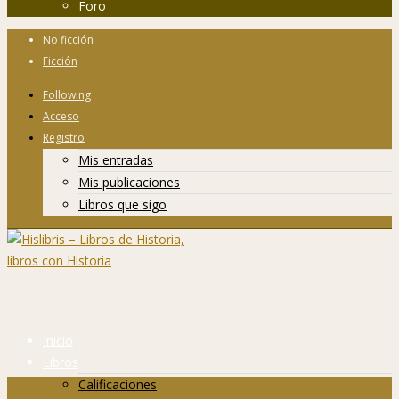
Foro
No ficción
Ficción
Following
Acceso
Registro
Mis entradas
Mis publicaciones
Libros que sigo
Inicio
Libros
Calificaciones