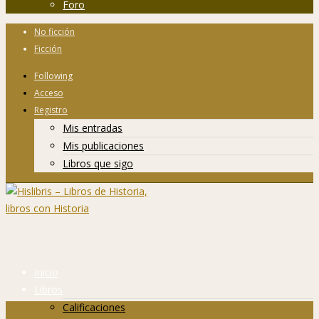
Foro
No ficción
Ficción
Following
Acceso
Registro
Mis entradas
Mis publicaciones
Libros que sigo
Inicio
Libros
Calificaciones