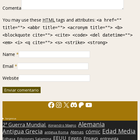
Comenta
You may use these
HTML
tags and attributes:
<a href=""
title=""> <abbr title=""> <acronym title=""> <b>
<blockquote cite=""> <cite> <code> <del datetime="">
<em> <i> <q cite=""> <s> <strike> <strong>
Name
*
Email
*
Website
Facebook
Instagram
X
Discord
Patreon
YouTube
Sorpresa
Alemania
2ª Guerra Mundial.
Alejandro Magno
Edad Media
Antigua Grecia
cómic
Atenas
antigua Roma
EEUU
Egipto
Ensayo
entrevista
Edhasa
Ediciones Salamina