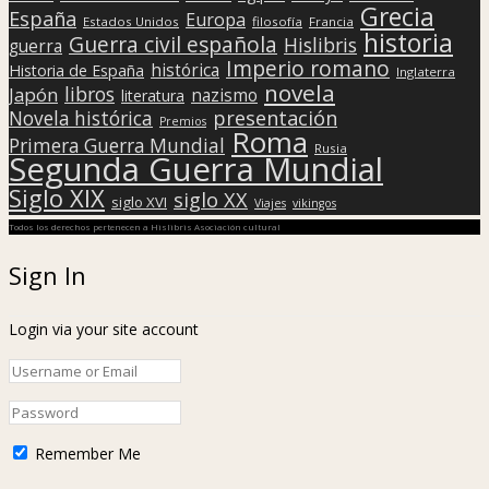
Grecia
España
Europa
Estados Unidos
filosofía
Francia
historia
Guerra civil española
Hislibris
guerra
Imperio romano
histórica
Historia de España
Inglaterra
novela
libros
Japón
nazismo
literatura
presentación
Novela histórica
Premios
Roma
Primera Guerra Mundial
Rusia
Segunda Guerra Mundial
Siglo XIX
siglo XX
siglo XVI
Viajes
vikingos
Todos los derechos pertenecen a Hislibris Asociación cultural
Sign In
Login via your site account
Remember Me