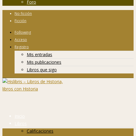
Foro
No ficción
Ficción
Following
Acceso
Registro
Mis entradas
Mis publicaciones
Libros que sigo
Inicio
Libros
Calificaciones