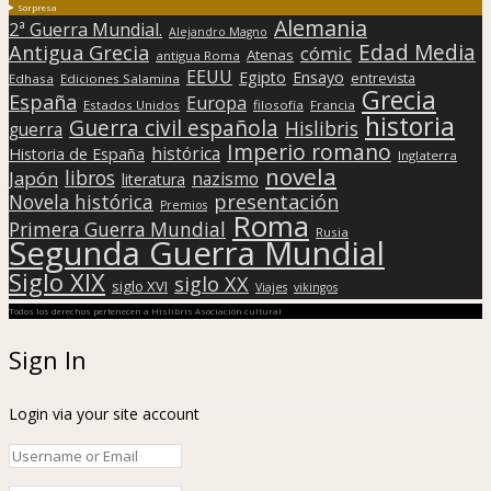
Sorpresa
Alemania
2ª Guerra Mundial.
Alejandro Magno
Edad Media
Antigua Grecia
cómic
Atenas
antigua Roma
EEUU
Egipto
Ensayo
entrevista
Edhasa
Ediciones Salamina
Grecia
España
Europa
Estados Unidos
filosofía
Francia
historia
Guerra civil española
Hislibris
guerra
Imperio romano
histórica
Historia de España
Inglaterra
novela
libros
Japón
nazismo
literatura
presentación
Novela histórica
Premios
Roma
Primera Guerra Mundial
Rusia
Segunda Guerra Mundial
Siglo XIX
siglo XX
siglo XVI
Viajes
vikingos
Todos los derechos pertenecen a Hislibris Asociación cultural
Sign In
Login via your site account