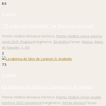
8.6
P. plebe
“El ocaso del príncipe” de Enrique Lacárcel
Premio Hislibris literatura histórica:
Premio Hislibris mejor autor/a
novel 2025 (finalista)
Subgéneros:
Biográfico
Temas:
Música
,
Reino
de Napoles
,
S. XVI
2
7.5
P. plebe
La taberna de Silos de Lorenzo G. Acebedo
Premio Hislibris literatura histórica:
Premio Hislibris mejor novela
histórica 2023 (ganador/a)
Subgéneros:
Intriga-Misterio
Temas: