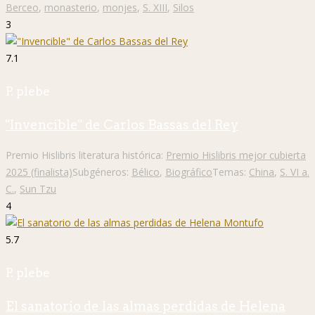
Berceo
,
monasterio
,
monjes
,
S. XIII
,
Silos
3
7.1
P. plebe
"Invencible" de Carlos Bassas del Rey
Premio Hislibris literatura histórica:
Premio Hislibris mejor cubierta
2025 (finalista)
Subgéneros:
Bélico
,
Biográfico
Temas:
China
,
S. VI a.
C.
,
Sun Tzu
4
5.7
P. plebe
El sanatorio de las almas perdidas de Helena