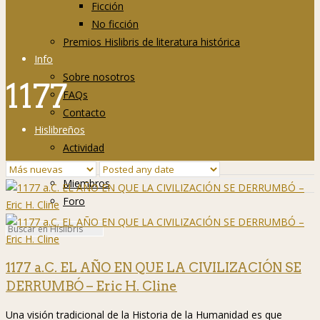
Ficción
No ficción
Premios Hislibris de literatura histórica
Info
Sobre nosotros
1177
FAQs
Contacto
Hislibreños
Actividad
Grupos
Miembros
Foro
1177 a.C. EL AÑO EN QUE LA CIVILIZACIÓN SE
DERRUMBÓ – Eric H. Cline
Una visión tradicional de la Historia de la Humanidad es que