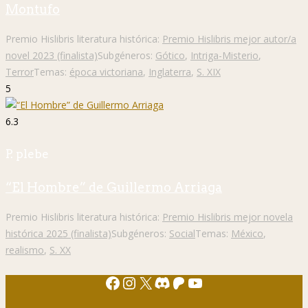
Montufo
Premio Hislibris literatura histórica:
Premio Hislibris mejor autor/a
novel 2023 (finalista)
Subgéneros:
Gótico
,
Intriga-Misterio
,
Terror
Temas:
época victoriana
,
Inglaterra
,
S. XIX
5
6.3
P. plebe
“El Hombre” de Guillermo Arriaga
Premio Hislibris literatura histórica:
Premio Hislibris mejor novela
histórica 2025 (finalista)
Subgéneros:
Social
Temas:
México
,
realismo
,
S. XX
Facebook
Instagram
X
Discord
Patreon
YouTube