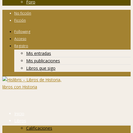
Foro
No ficción
Ficción
Following
Acceso
Registro
Mis entradas
Mis publicaciones
Libros que sigo
Inicio
Libros
Calificaciones