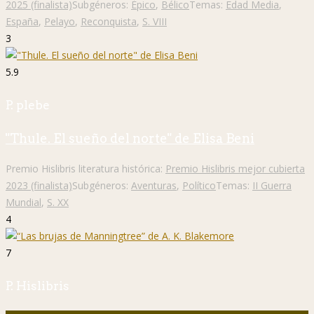
2025 (finalista)
Subgéneros:
Épico
,
Bélico
Temas:
Edad Media
,
España
,
Pelayo
,
Reconquista
,
S. VIII
3
5.9
P. plebe
"Thule. El sueño del norte" de Elisa Beni
Premio Hislibris literatura histórica:
Premio Hislibris mejor cubierta
2023 (finalista)
Subgéneros:
Aventuras
,
Político
Temas:
II Guerra
Mundial
,
S. XX
4
7
P. Hislibris