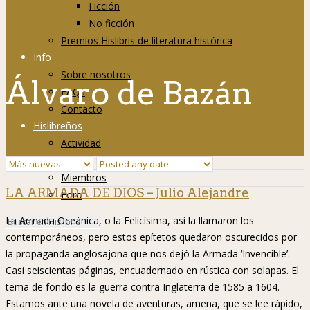
Ficción
No ficción
Premios Hislibris de literatura histórica
Info
Sobre nosotros
Álvaro de Bazán
FAQs
Contacto
Hislibreños
Actividad
Grupos
Miembros
LA ARMADA DE DIOS – Julio Alejandre
Foro
La Armada Oceánica, o la Felicísima, así la llamaron los
contemporáneos, pero estos epítetos quedaron oscurecidos por
la propaganda anglosajona que nos dejó la Armada ‘Invencible’.
Casi seiscientas páginas, encuadernado en rústica con solapas. El
tema de fondo es la guerra contra Inglaterra de 1585 a 1604.
Estamos ante una novela de aventuras, amena, que se lee rápido,