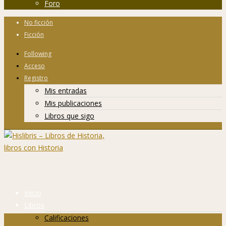
Foro
No ficción
Ficción
Following
Acceso
Registro
Mis entradas
Mis publicaciones
Libros que sigo
Inicio
Libros
Calificaciones