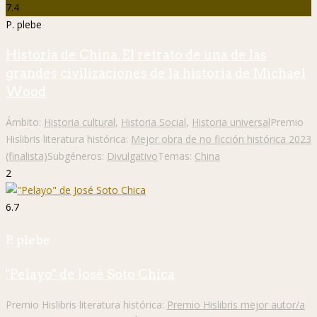
7.4
P. plebe
Historia de China. El retrato de una de las
grandes civilizaciones de la historia de Michael
Wood
Ámbito:
Historia cultural
,
Historia Social
,
Historia universal
Premio
Hislibris literatura histórica:
Mejor obra de no ficción histórica 2023
(finalista)
Subgéneros:
Divulgativo
Temas:
China
2
6.7
P. plebe
"Pelayo" de José Soto Chica
Premio Hislibris literatura histórica:
Premio Hislibris mejor autor/a