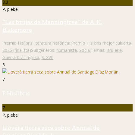
8.3
P. plebe
“Las brujas de Manningtree” de A. K.
Blakemore
Premio Hislibris literatura histórica:
Premio Hislibris mejor cubierta
2025 (finalista)
Subgéneros:
humanista
,
Social
Temas:
Brujería
,
Guerra Civil inglesa
,
S. XVII
5
7
P. Hislibris
7
P. plebe
Lloverá tierra seca sobre Annual de