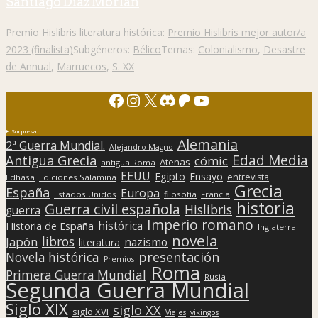
Santiago Díaz Morlán
Premio Hislibris literatura histórica:
Premio Hislibris mejor autor/a
2023 (finalista)
Subgéneros:
Bélico
Temas:
Colonialismo
,
Desastre
de Annual
,
Marruecos
,
S. XX
Facebook
Instagram
X
Discord
Patreon
YouTube
Sorpresa
Alemania
2ª Guerra Mundial.
Alejandro Magno
Edad Media
Antigua Grecia
cómic
Atenas
antigua Roma
EEUU
Egipto
Ensayo
entrevista
Edhasa
Ediciones Salamina
Grecia
España
Europa
Estados Unidos
filosofía
Francia
historia
Guerra civil española
Hislibris
guerra
Imperio romano
histórica
Historia de España
Inglaterra
novela
libros
Japón
nazismo
literatura
presentación
Novela histórica
Premios
Roma
Primera Guerra Mundial
Rusia
Segunda Guerra Mundial
Siglo XIX
siglo XX
siglo XVI
Viajes
vikingos