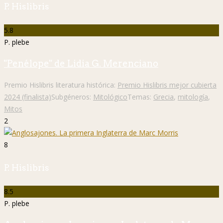
P. Hislibris
5.8
P. plebe
"Penélope" de Lidia G. Merenciano
Premio Hislibris literatura histórica:
Premio Hislibris mejor cubierta
2024 (finalista)
Subgéneros:
Mitológico
Temas:
Grecia
,
mitología
,
Mitos
2
8
P. Hislibris
8.5
P. plebe