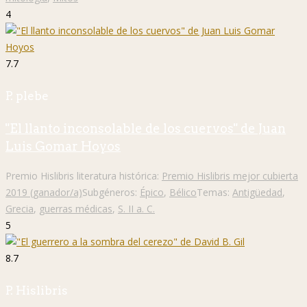
4
7.7
P. plebe
"El llanto inconsolable de los cuervos" de Juan
Luis Gomar Hoyos
Premio Hislibris literatura histórica:
Premio Hislibris mejor cubierta
2019 (ganador/a)
Subgéneros:
Épico
,
Bélico
Temas:
Antigüedad
,
Grecia
,
guerras médicas
,
S. II a. C.
5
8.7
P. Hislibris