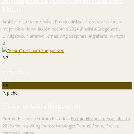
Anglosajones. La primera Inglaterra de Marc
Morris
Ámbito:
Historia por países
Premio Hislibris literatura histórica:
Mejor obra de no ficción histórica 2024 (finalista)
Subgéneros:
Divulgativo
,
Narrativo
Temas:
Anglosajones
,
Inglaterra
,
vikingos
3
6.7
P. Hislibris
5.5
P. plebe
"Fedra" de Laura Shepperson
Premio Hislibris literatura histórica:
Premio Hislibris mejor cubierta
2023 (finalista)
Subgéneros:
Mitológico
Temas:
Fedra
,
Grecia
,
mitología
,
Mitos