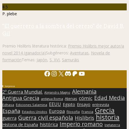
8.5
P. plebe
"El guerrero a la sombra del cerezo" de David B.
Gil
Premio Hislibris literatura histórica:
Premio Hislibris mejor autor/a
novel 2014 (ganador/a)
Subgéneros:
Aventuras
,
Novela de
formación
Temas:
Japón
,
S. XVI
,
Samuráis
Facebook
Instagram
X
Discord
Patreon
YouTube
Sorpresa
Alemania
2ª Guerra Mundial.
Alejandro Magno
Edad Media
Antigua Grecia
cómic
Atenas
antigua Roma
EEUU
Egipto
Ensayo
entrevista
Edhasa
Ediciones Salamina
Grecia
España
Europa
Estados Unidos
filosofía
Francia
historia
Guerra civil española
Hislibris
guerra
Imperio romano
histórica
Historia de España
Inglaterra