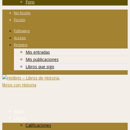
Foro
No ficción
Ficción
Following
Acceso
Registro
Mis entradas
Mis publicaciones
Libros que sigo
Inicio
Libros
Calificaciones