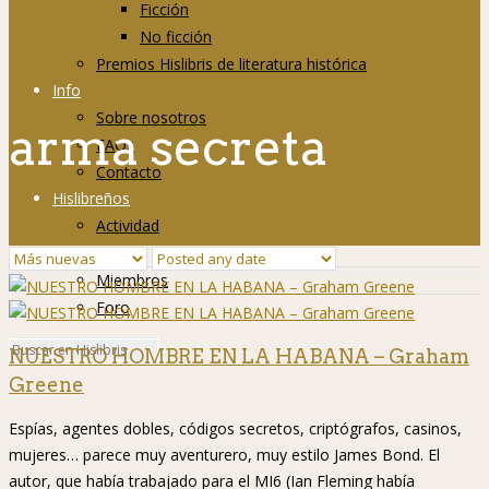
Ficción
No ficción
Premios Hislibris de literatura histórica
Info
Sobre nosotros
arma secreta
FAQs
Contacto
Hislibreños
Actividad
Grupos
Miembros
Foro
NUESTRO HOMBRE EN LA HABANA – Graham
Greene
Espías, agentes dobles, códigos secretos, criptógrafos, casinos,
mujeres… parece muy aventurero, muy estilo James Bond. El
autor, que había trabajado para el MI6 (Ian Fleming había