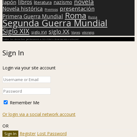
novela
libros
Japón
nazismo
literatura
presentación
Novela histórica
Premios
Roma
Primera Guerra Mundial
Rusia
Segunda Guerra Mundial
Siglo XIX
siglo XX
siglo XVI
Viajes
vikingos
Todos los derechos pertenecen a Hislibris Asociación cultural
Sign In
Login via your site account
Remember Me
Or login via a social network account
OR
Register
Lost Password