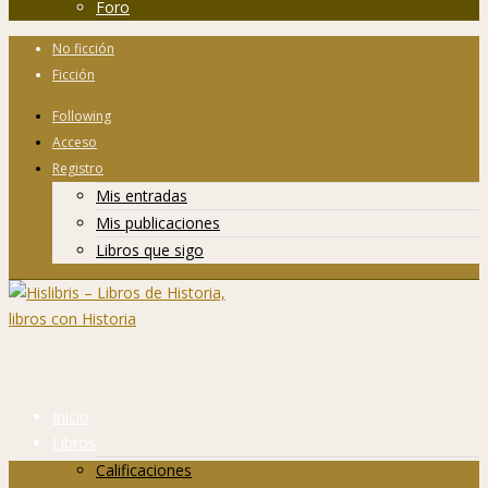
Foro
No ficción
Ficción
Following
Acceso
Registro
Mis entradas
Mis publicaciones
Libros que sigo
Inicio
Libros
Calificaciones