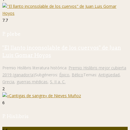
7.7
P. plebe
"El llanto inconsolable de los cuervos" de Juan
Luis Gomar Hoyos
Premio Hislibris literatura histórica:
Premio Hislibris mejor cubierta
2019 (ganador/a)
Subgéneros:
Épico
,
Bélico
Temas:
Antigüedad
,
Grecia
,
guerras médicas
,
S. II a. C.
2
6
P. Hislibris