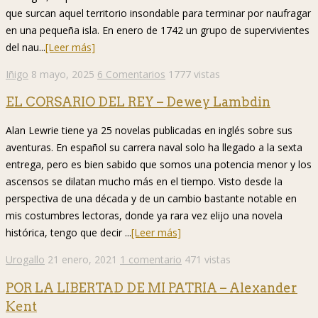
que surcan aquel territorio insondable para terminar por naufragar
en una pequeña isla. En enero de 1742 un grupo de supervivientes
del nau...
[Leer más]
Iñigo
8 mayo, 2025
6 Comentarios
1777 vistas
EL CORSARIO DEL REY – Dewey Lambdin
Alan Lewrie tiene ya 25 novelas publicadas en inglés sobre sus
aventuras. En español su carrera naval solo ha llegado a la sexta
entrega, pero es bien sabido que somos una potencia menor y los
ascensos se dilatan mucho más en el tiempo. Visto desde la
perspectiva de una década y de un cambio bastante notable en
mis costumbres lectoras, donde ya rara vez elijo una novela
histórica, tengo que decir ...
[Leer más]
Urogallo
21 enero, 2021
1 comentario
471 vistas
POR LA LIBERTAD DE MI PATRIA – Alexander
Kent