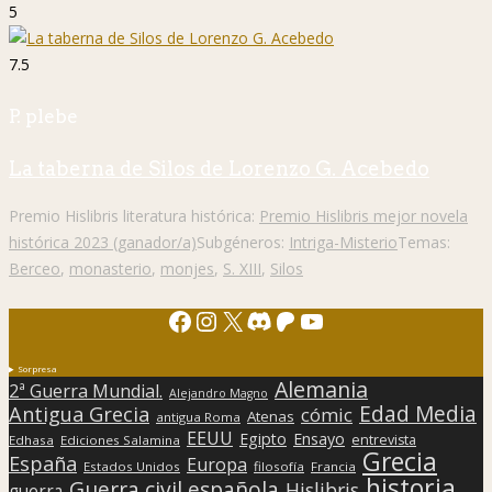
5
7.5
P. plebe
La taberna de Silos de Lorenzo G. Acebedo
Premio Hislibris literatura histórica:
Premio Hislibris mejor novela
histórica 2023 (ganador/a)
Subgéneros:
Intriga-Misterio
Temas:
Berceo
,
monasterio
,
monjes
,
S. XIII
,
Silos
Facebook
Instagram
X
Discord
Patreon
YouTube
Sorpresa
Alemania
2ª Guerra Mundial.
Alejandro Magno
Edad Media
Antigua Grecia
cómic
Atenas
antigua Roma
EEUU
Egipto
Ensayo
entrevista
Edhasa
Ediciones Salamina
Grecia
España
Europa
Estados Unidos
filosofía
Francia
historia
Guerra civil española
Hislibris
guerra