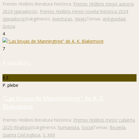
Premio Hislibris literatura histórica:
Premio Hislibris mejor autor/a
2024 (ganador/a)
,
Premio Hislibris mejor novela histórica 2024
(ganador/a)
Subgéneros:
Aventuras
,
Viajes
Temas:
Antigüedad
,
Grecia
4
7
P. Hislibris
8.3
P. plebe
“Las brujas de Manningtree” de A. K.
Blakemore
Premio Hislibris literatura histórica:
Premio Hislibris mejor cubierta
2025 (finalista)
Subgéneros:
humanista
,
Social
Temas:
Brujería
,
Guerra Civil inglesa
,
S. XVII