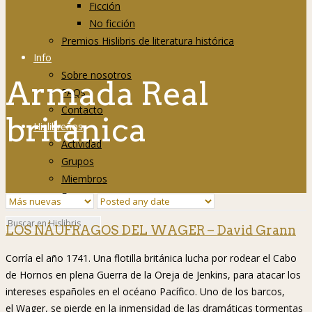
Ficción
No ficción
Premios Hislibris de literatura histórica
Info
Sobre nosotros
Armada Real
FAQs
Contacto
británica
Hislibreños
Actividad
Grupos
Miembros
Foro
LOS NÁUFRAGOS DEL WAGER – David Grann
Corría el año 1741. Una flotilla británica lucha por rodear el Cabo
de Hornos en plena Guerra de la Oreja de Jenkins, para atacar los
intereses españoles en el océano Pacífico. Uno de los barcos,
el Wager, se pierde en la inmensidad de las dramáticas tormentas