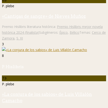
6.6
P. plebe
«Cantigas de sangre» de Nieves Muñoz
Premio Hislibris literatura histórica:
Premio Hislibris mejor novela
histórica 2024 (finalista)
Subgéneros:
Épico
,
Bélico
Temas:
Cerco de
Zamora
,
S. XI
3
8
P. Hislibris
7.9
P. plebe
«La conjura de los sabios» de Luis Villalón
Camacho