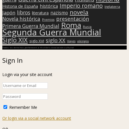
Imperio romano
histórica
Historia de España
Inglaterra
novela
libros
Japón
nazismo
literatura
presentación
Novela histórica
Premios
Roma
Primera Guerra Mundial
Rusia
Segunda Guerra Mundial
Siglo XIX
siglo XX
siglo XVI
Viajes
vikingos
Todos los derechos pertenecen a Hislibris Asociación cultural
Sign In
Login via your site account
Remember Me
Or login via a social network account