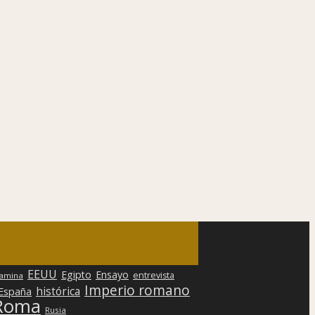
EEUU
Egipto
Ensayo
entrevista
lamina
Imperio romano
histórica
 España
Roma
Rusia