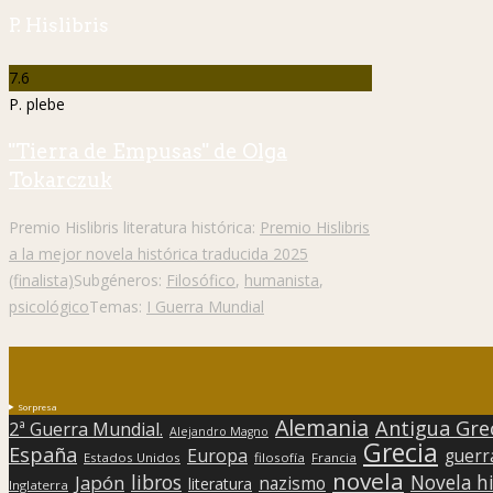
P. Hislibris
7.6
P. plebe
"Tierra de Empusas" de Olga
Tokarczuk
Premio Hislibris literatura histórica:
Premio Hislibris
a la mejor novela histórica traducida 2025
(finalista)
Subgéneros:
Filosófico
,
humanista
,
psicológico
Temas:
I Guerra Mundial
Sorpresa
Alemania
Antigua Gre
2ª Guerra Mundial.
Alejandro Magno
Grecia
España
Europa
guerr
Estados Unidos
filosofía
Francia
novela
libros
Japón
Novela hi
nazismo
literatura
Inglaterra