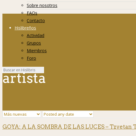
Sobre nosotros
FAQs
Contacto
Hislibreños
Actividad
Grupos
Miembros
Foro
artista
GOYA: A LA SOMBRA DE LAS LUCES – Tzvetan 