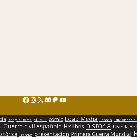
Facebook
Instagram
X
Discord
Patreon
YouTube
Edad Media
cia
cómic
Atenas
antigua Roma
Edhasa
Ediciones Sa
historia
Guerra civil española
Hislibris
a
Historia de
presentación
stórica
Primera Guerra Mundial
Premios