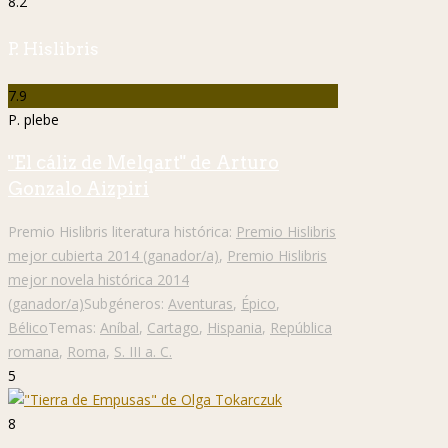
8.2
P. Hislibris
7.9
P. plebe
"El cáliz de Melqart" de Arturo
Gonzalo Aizpiri
Premio Hislibris literatura histórica:
Premio Hislibris
mejor cubierta 2014 (ganador/a)
,
Premio Hislibris
mejor novela histórica 2014
(ganador/a)
Subgéneros:
Aventuras
,
Épico
,
Bélico
Temas:
Aníbal
,
Cartago
,
Hispania
,
República
romana
,
Roma
,
S. III a. C.
5
8