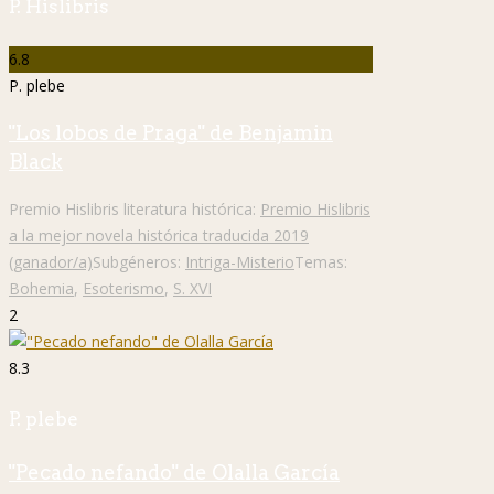
P. Hislibris
6.8
P. plebe
"Los lobos de Praga" de Benjamin
Black
Premio Hislibris literatura histórica:
Premio Hislibris
a la mejor novela histórica traducida 2019
(ganador/a)
Subgéneros:
Intriga-Misterio
Temas:
Bohemia
,
Esoterismo
,
S. XVI
2
8.3
P. plebe
"Pecado nefando" de Olalla García