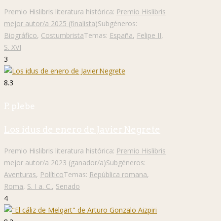
Premio Hislibris literatura histórica:
Premio Hislibris
mejor autor/a 2025 (finalista)
Subgéneros:
Biográfico
,
Costumbrista
Temas:
España
,
Felipe II
,
S. XVI
3
8.3
P. plebe
Los idus de enero de Javier Negrete
Premio Hislibris literatura histórica:
Premio Hislibris
mejor autor/a 2023 (ganador/a)
Subgéneros:
Aventuras
,
Político
Temas:
República romana
,
Roma
,
S. I a. C.
,
Senado
4