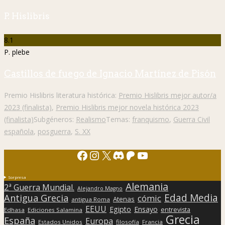
P. Hislibris
8.1
P. plebe
Castillos de fuego de Ignacio Martínez de Pisón
Premio Hislibris literatura histórica:
Premio Hislibris mejor autor/a
2023 (finalista)
,
Premio Hislibris mejor novela histórica 2023
(finalista)
Subgéneros:
Realismo
Temas:
franquismo
,
Guerra Civil
española
,
posguerra
,
S. XX
Facebook
Instagram
X
Discord
Patreon
YouTube
Sorpresa
Alemania
2ª Guerra Mundial.
Alejandro Magno
Edad Media
Antigua Grecia
cómic
Atenas
antigua Roma
EEUU
Egipto
Ensayo
entrevista
Edhasa
Ediciones Salamina
Grecia
España
Europa
Estados Unidos
filosofía
Francia