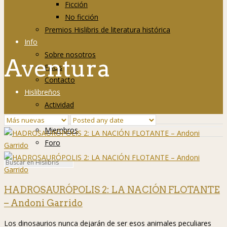
Ficción
No ficción
Premios Hislibris de literatura histórica
Info
Sobre nosotros
Aventura
FAQs
Contacto
Hislibreños
Actividad
Grupos
Miembros
Foro
HADROSAURÓPOLIS 2: LA NACIÓN FLOTANTE
– Andoni Garrido
Los dinosaurios nunca dejarán de ser esos animales peculiares