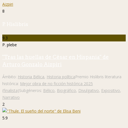
8
P. Hislibris
9.3
P. plebe
"Tras las huellas de César en Hispania" de
Arturo Gonzalo Aizpiri
Ámbito:
Historia Bélica
,
Historia política
Premio Hislibris literatura
histórica:
Mejor obra de no ficción histórica 2025
(finalista)
Subgéneros:
Bélico
,
Biográfico
,
Divulgativo
,
Expositivo
,
Narrativo
2
5.9