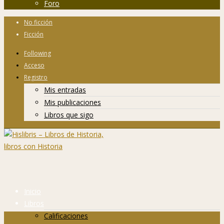
Foro
No ficción
Ficción
Following
Acceso
Registro
Mis entradas
Mis publicaciones
Libros que sigo
Inicio
Libros
Calificaciones