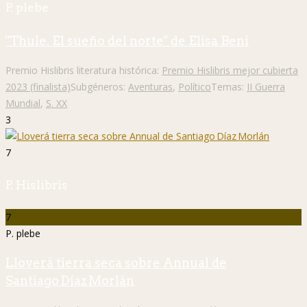
P. plebe
"Thule. El sueño del norte" de Elisa Beni
Premio Hislibris literatura histórica:
Premio Hislibris mejor cubierta
2023 (finalista)
Subgéneros:
Aventuras
,
Político
Temas:
II Guerra
Mundial
,
S. XX
3
7
P. Hislibris
7
P. plebe
Lloverá tierra seca sobre Annual de
Santiago Díaz Morlán