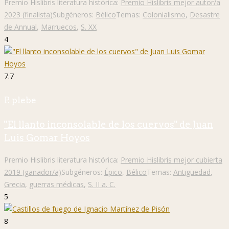
Premio Hislibris literatura histórica:
Premio Hislibris mejor autor/a
2023 (finalista)
Subgéneros:
Bélico
Temas:
Colonialismo
,
Desastre
de Annual
,
Marruecos
,
S. XX
4
7.7
P. plebe
"El llanto inconsolable de los cuervos" de Juan
Luis Gomar Hoyos
Premio Hislibris literatura histórica:
Premio Hislibris mejor cubierta
2019 (ganador/a)
Subgéneros:
Épico
,
Bélico
Temas:
Antigüedad
,
Grecia
,
guerras médicas
,
S. II a. C.
5
8