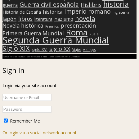
historia
Guerra civil española
Hislibris
guerra
Imperio romano
histórica
Historia de España
Inglaterra
novela
libros
Japón
nazismo
literatura
presentación
Novela histórica
Premios
Roma
Primera Guerra Mundial
Rusia
Segunda Guerra Mundial
Siglo XIX
siglo XX
siglo XVI
Viajes
vikingos
Todos los derechos pertenecen a Hislibris Asociación cultural
Sign In
Login via your site account
Remember Me
Or login via a social network account