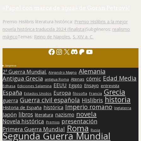
«Papel con marca de agua» de Goran Petrović
Premio Hislibris literatura histórica:
Premio Hislibris a la mejor
novela histórica traducida 2024 (finalista)
Subgéneros:
realismo
mágico
Temas:
Reino de Napoles
,
S. XIV a. C.
Facebook
Instagram
X
Discord
Patreon
YouTube
Sorpresa
Alemania
2ª Guerra Mundial.
Alejandro Magno
Edad Media
Antigua Grecia
cómic
Atenas
antigua Roma
EEUU
Egipto
Ensayo
entrevista
Edhasa
Ediciones Salamina
Grecia
España
Europa
Estados Unidos
filosofía
Francia
historia
Guerra civil española
Hislibris
guerra
Imperio romano
histórica
Historia de España
Inglaterra
novela
libros
Japón
nazismo
literatura
presentación
Novela histórica
Premios
Roma
Primera Guerra Mundial
Rusia
Segunda Guerra Mundial