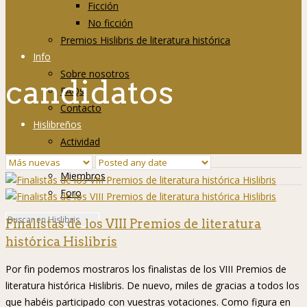
Ficción
No ficción
Premios Hislibris de literatura histórica
Info
Sobre nosotros
candidatos
FAQs
Contacto
Hislibreños
Actividad
Grupos
Miembros
Foro
Finalistas de los VIII Premios de literatura
histórica Hislibris
Por fin podemos mostraros los finalistas de los VIII Premios de
literatura histórica Hislibris. De nuevo, miles de gracias a todos los
que habéis participado con vuestras votaciones. Como figura en