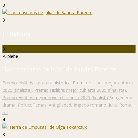
3
8
P. Hislibris
8
P. plebe
"Las máscaras de Julia" de Sandra Parente
Premio Hislibris literatura histórica:
Premio Hislibris mejor autor/a
2025 (finalista)
,
Premio Hislibris mejor cubierta 2025 (finalista)
,
Premio Hislibris mejor novela histórica 2025 (finalista)
Subgéneros:
drama
,
Político
Temas:
Antigüedad
,
Imperio romano
,
Julia
,
Roma
,
S. I
4
8