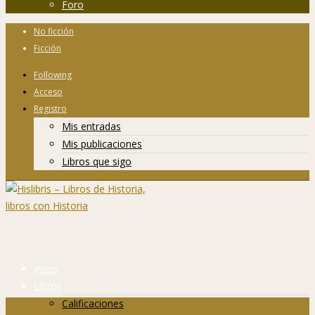
Foro
No ficción
Ficción
Following
Acceso
Registro
Mis entradas
Mis publicaciones
Libros que sigo
Inicio
Libros
Calificaciones