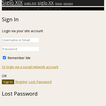
Siglo XIX
siglo XX
siglo XVI
Viajes
vikingos
Todos los derechos pertenecen a Hislibris Asociación cultural
Sign In
Login via your site account
Remember Me
Or login via a social network account
OR
Register
Lost Password
Lost Password