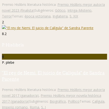
Premio Hislibris literatura histórica:
Premio Hislibris mejor autor/a
novel 2023 (finalista)
Subgéneros:
Gótico
,
Intriga-Misterio
,
Terror
Temas:
época victoriana
,
Inglaterra
,
S. XIX
2
8.2
P. Hislibris
8
P. plebe
"El rey de Nemi. El juicio de Calígula" de Sandra
Parente
Premio Hislibris literatura histórica:
Premio Hislibris mejor autor/a
novel 2017 (ganador/a)
,
Premio Hislibris mejor novela histórica
2017 (ganador/a)
Subgéneros:
Biográfico
,
Político
Temas:
Calígula
,
Imperio romano
,
Roma
,
S. I