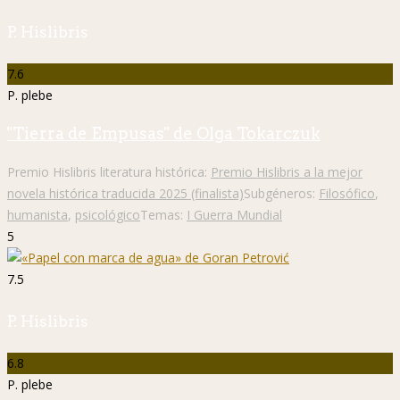
P. Hislibris
7.6
P. plebe
"Tierra de Empusas" de Olga Tokarczuk
Premio Hislibris literatura histórica:
Premio Hislibris a la mejor
novela histórica traducida 2025 (finalista)
Subgéneros:
Filosófico
,
humanista
,
psicológico
Temas:
I Guerra Mundial
5
7.5
P. Hislibris
6.8
P. plebe