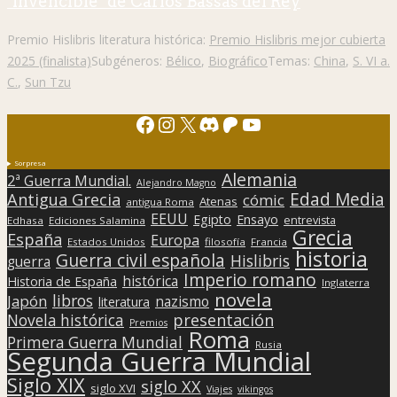
"Invencible" de Carlos Bassas del Rey
Premio Hislibris literatura histórica:
Premio Hislibris mejor cubierta
2025 (finalista)
Subgéneros:
Bélico
,
Biográfico
Temas:
China
,
S. VI a.
C.
,
Sun Tzu
Facebook
Instagram
X
Discord
Patreon
YouTube
Sorpresa
Alemania
2ª Guerra Mundial.
Alejandro Magno
Edad Media
Antigua Grecia
cómic
Atenas
antigua Roma
EEUU
Egipto
Ensayo
entrevista
Edhasa
Ediciones Salamina
Grecia
España
Europa
Estados Unidos
filosofía
Francia
historia
Guerra civil española
Hislibris
guerra
Imperio romano
histórica
Historia de España
Inglaterra
novela
libros
Japón
nazismo
literatura
presentación
Novela histórica
Premios
Roma
Primera Guerra Mundial
Rusia
Segunda Guerra Mundial
Siglo XIX
siglo XX
siglo XVI
Viajes
vikingos