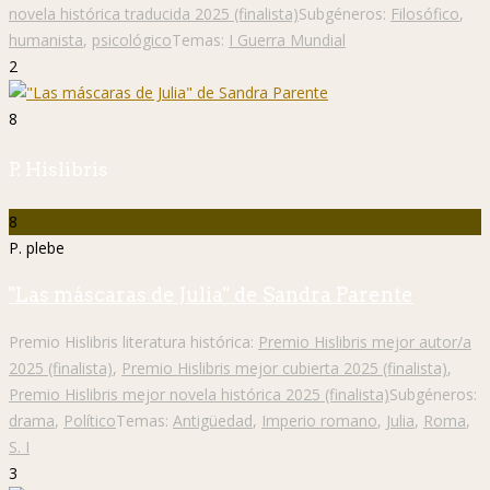
novela histórica traducida 2025 (finalista)
Subgéneros:
Filosófico
,
humanista
,
psicológico
Temas:
I Guerra Mundial
2
8
P. Hislibris
8
P. plebe
"Las máscaras de Julia" de Sandra Parente
Premio Hislibris literatura histórica:
Premio Hislibris mejor autor/a
2025 (finalista)
,
Premio Hislibris mejor cubierta 2025 (finalista)
,
Premio Hislibris mejor novela histórica 2025 (finalista)
Subgéneros:
drama
,
Político
Temas:
Antigüedad
,
Imperio romano
,
Julia
,
Roma
,
S. I
3