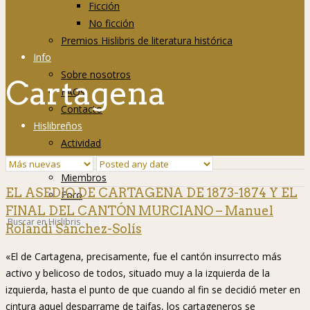
Ficción
No ficción
Premios Hislibris de literatura histórica
Info
Sobre nosotros
Cartagena
FAQs
Contacto
Hislibreños
Actividad
Grupos
Miembros
EL ASEDIO DE CARTAGENA DE 1873-1874 Y EL
Foro
FINAL DEL CANTÓN MURCIANO – Manuel
Rolandi Sánchez-Solís
«El de Cartagena, precisamente, fue el cantón insurrecto más
activo y belicoso de todos, situado muy a la izquierda de la
izquierda, hasta el punto de que cuando al fin se decidió meter en
cintura aquel desparrame de taifas, los cartageneros se