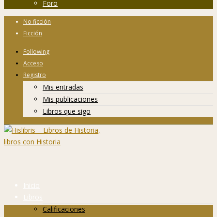
Foro
No ficción
Ficción
Following
Acceso
Registro
Mis entradas
Mis publicaciones
Libros que sigo
Inicio
Libros
Calificaciones