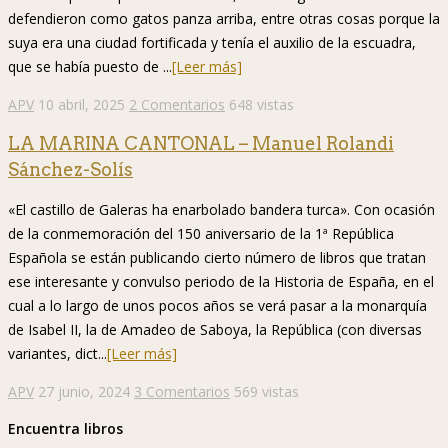
defendieron como gatos panza arriba, entre otras cosas porque la
suya era una ciudad fortificada y tenía el auxilio de la escuadra,
que se había puesto de ...
[Leer más]
APV
10 abril, 2025
2 Comentarios
648 vistas
LA MARINA CANTONAL – Manuel Rolandi
Sánchez-Solís
«El castillo de Galeras ha enarbolado bandera turca». Con ocasión
de la conmemoración del 150 aniversario de la 1ª República
Española se están publicando cierto número de libros que tratan
ese interesante y convulso periodo de la Historia de España, en el
cual a lo largo de unos pocos años se verá pasar a la monarquía
de Isabel II, la de Amadeo de Saboya, la República (con diversas
variantes, dict...
[Leer más]
APV
27 junio, 2024
3 Comentarios
569 vistas
Encuentra libros