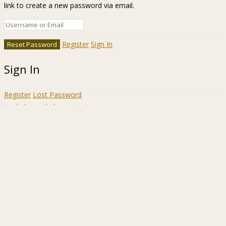
link to create a new password via email.
Register
Sign In
Sign In
Register
Lost Password
Ir a la barra de herramientas
Acerca
WordPress.org
de
Documentación
WordPress
Aprende WordPress
Soporte
Sugerencias
Acceder
Registrarse
Buscar