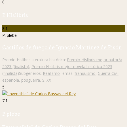
8
P. Hislibris
8.1
P. plebe
Castillos de fuego de Ignacio Martínez de Pisón
Premio Hislibris literatura histórica:
Premio Hislibris mejor autor/a
2023 (finalista)
,
Premio Hislibris mejor novela histórica 2023
(finalista)
Subgéneros:
Realismo
Temas:
franquismo
,
Guerra Civil
española
,
posguerra
,
S. XX
5
7.1
P. plebe