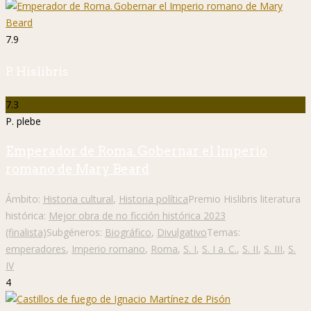
7.9
P. Hislibris
7.3
P. plebe
Emperador de Roma. Gobernar el Imperio
romano de Mary Beard
Ámbito:
Historia cultural
,
Historia política
Premio Hislibris literatura
histórica:
Mejor obra de no ficción histórica 2023
(finalista)
Subgéneros:
Biográfico
,
Divulgativo
Temas:
emperadores
,
Imperio romano
,
Roma
,
S. I
,
S. I a. C.
,
S. II
,
S. III
,
S.
IV
4