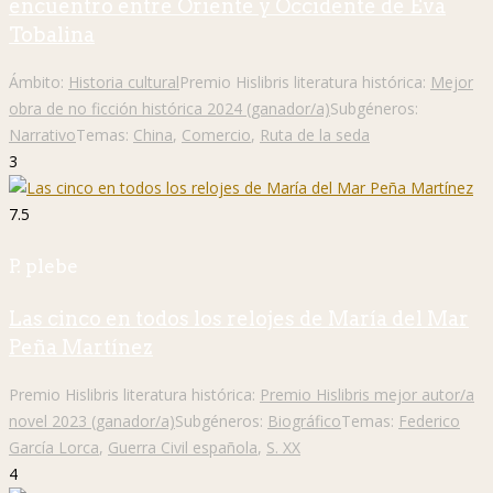
encuentro entre Oriente y Occidente de Eva
Tobalina
Ámbito:
Historia cultural
Premio Hislibris literatura histórica:
Mejor
obra de no ficción histórica 2024 (ganador/a)
Subgéneros:
Narrativo
Temas:
China
,
Comercio
,
Ruta de la seda
3
7.5
P. plebe
Las cinco en todos los relojes de María del Mar
Peña Martínez
Premio Hislibris literatura histórica:
Premio Hislibris mejor autor/a
novel 2023 (ganador/a)
Subgéneros:
Biográfico
Temas:
Federico
García Lorca
,
Guerra Civil española
,
S. XX
4