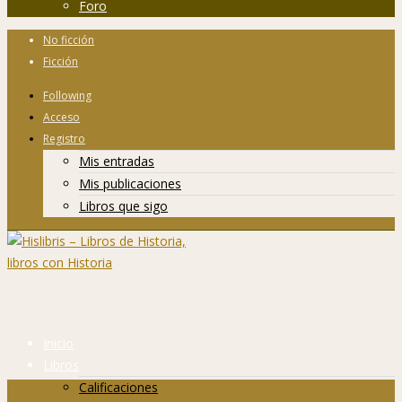
Foro
No ficción
Ficción
Following
Acceso
Registro
Mis entradas
Mis publicaciones
Libros que sigo
Inicio
Libros
Calificaciones