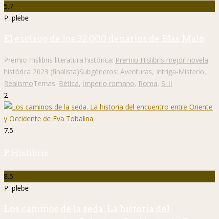
5.7
P. plebe
El esclavo de los 32.000 denarios de Blas Malo
Premio Hislibris literatura histórica:
Premio Hislibris mejor novela
histórica 2023 (finalista)
Subgéneros:
Aventuras
,
Intriga-Misterio
,
Realismo
Temas:
Bética
,
Imperio romano
,
Roma
,
S. II
2
7.5
P. Hislibris
8.5
P. plebe
Los caminos de la seda. La historia del