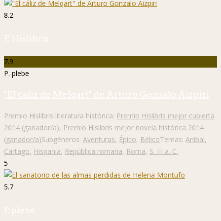
8.2
P. Hislibris
7.9
P. plebe
"El cáliz de Melqart" de Arturo Gonzalo Aizpiri
Premio Hislibris literatura histórica:
Premio Hislibris mejor cubierta
2014 (ganador/a)
,
Premio Hislibris mejor novela histórica 2014
(ganador/a)
Subgéneros:
Aventuras
,
Épico
,
Bélico
Temas:
Aníbal
,
Cartago
,
Hispania
,
República romana
,
Roma
,
S. III a. C.
5
5.7
P. plebe