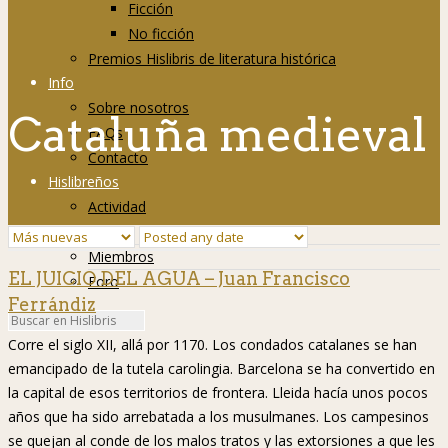
Ficción
No ficción
Premios Hislibris de literatura histórica
Info
Sobre nosotros
Cataluña medieval
FAQs
Contacto
Hislibreños
Actividad
Grupos
Miembros
EL JUICIO DEL AGUA – Juan Francisco
Foro
Ferrándiz
Corre el siglo XII, allá por 1170. Los condados catalanes se han
emancipado de la tutela carolingia. Barcelona se ha convertido en
la capital de esos territorios de frontera. Lleida hacía unos pocos
años que ha sido arrebatada a los musulmanes. Los campesinos
se quejan al conde de los malos tratos y las extorsiones a que les