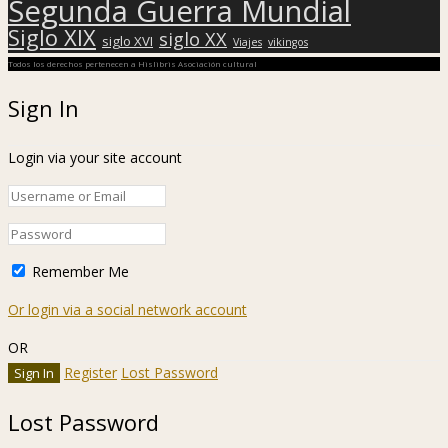
Segunda Guerra Mundial
Siglo XIX
siglo XX
siglo XVI
Viajes
vikingos
Todos los derechos pertenecen a Hislibris Asociación cultural
Sign In
Login via your site account
Remember Me
Or login via a social network account
OR
Register
Lost Password
Lost Password