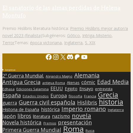
El sanatorio de las almas perdidas de Helena
Montufo
Premio Hislibris literatura histórica:
Premio Hislibris mejor autor/a
novel 2023 (finalista)
Subgéneros:
Gótico
,
Intriga-Misterio
,
Terror
Temas:
época victoriana
,
Inglaterra
,
S. XIX
Facebook
Instagram
X
Discord
Patreon
YouTube
Sorpresa
Alemania
2ª Guerra Mundial.
Alejandro Magno
Edad Media
Antigua Grecia
cómic
Atenas
antigua Roma
EEUU
Egipto
Ensayo
entrevista
Edhasa
Ediciones Salamina
Grecia
España
Europa
Estados Unidos
filosofía
Francia
historia
Guerra civil española
Hislibris
guerra
Imperio romano
histórica
Historia de España
Inglaterra
novela
libros
Japón
nazismo
literatura
presentación
Novela histórica
Premios
Roma
Primera Guerra Mundial
Rusia