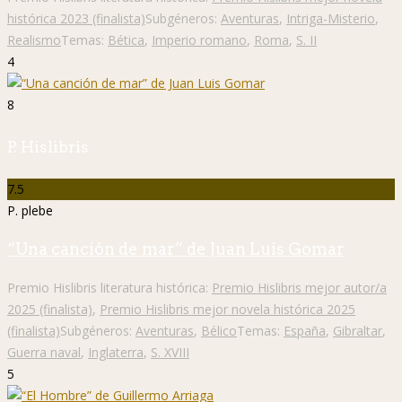
histórica 2023 (finalista)
Subgéneros:
Aventuras
,
Intriga-Misterio
,
Realismo
Temas:
Bética
,
Imperio romano
,
Roma
,
S. II
4
8
P. Hislibris
7.5
P. plebe
“Una canción de mar” de Juan Luis Gomar
Premio Hislibris literatura histórica:
Premio Hislibris mejor autor/a
2025 (finalista)
,
Premio Hislibris mejor novela histórica 2025
(finalista)
Subgéneros:
Aventuras
,
Bélico
Temas:
España
,
Gibraltar
,
Guerra naval
,
Inglaterra
,
S. XVIII
5