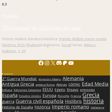
6.3
P. plebe
“El Hombre” de Guillermo Arriaga
Premio Hislibris literatura histórica:
Premio Hislibris mejor novela
histórica 2025 (finalista)
Subgéneros:
Social
Temas:
México
,
realismo
,
S. XX
Facebook
Instagram
X
Discord
Patreon
YouTube
Sorpresa
Alemania
2ª Guerra Mundial.
Alejandro Magno
Edad Media
Antigua Grecia
cómic
Atenas
antigua Roma
EEUU
Egipto
Ensayo
entrevista
Edhasa
Ediciones Salamina
Grecia
España
Europa
Estados Unidos
filosofía
Francia
historia
Guerra civil española
Hislibris
guerra
Imperio romano
histórica
Historia de España
Inglaterra