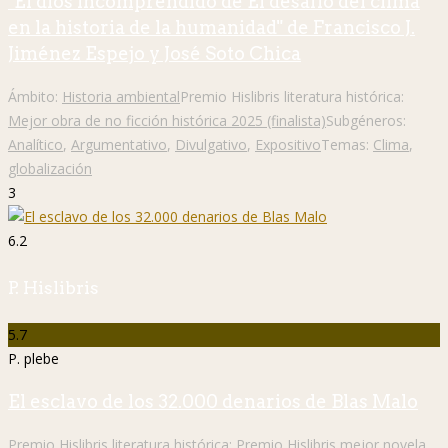
"El dios incomprendido de El desafío del clima
en la historia de la humanidad" de Francisco J.
Jiménez Espejo y José Soto Chica
Ámbito:
Historia ambiental
Premio Hislibris literatura histórica:
Mejor obra de no ficción histórica 2025 (finalista)
Subgéneros:
Analítico
,
Argumentativo
,
Divulgativo
,
Expositivo
Temas:
Clima
,
globalización
3
6.2
P. Hislibris
5.7
P. plebe
El esclavo de los 32.000 denarios de Blas Malo
Premio Hislibris literatura histórica:
Premio Hislibris mejor novela