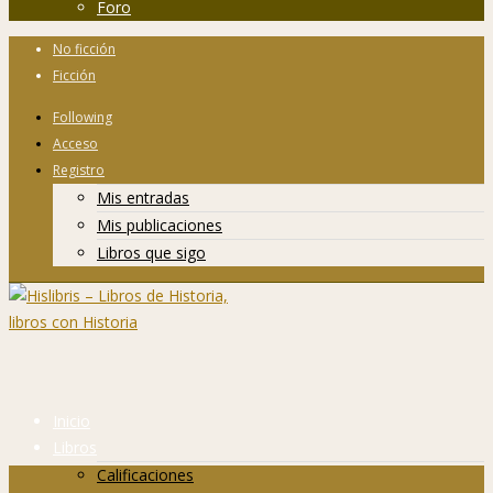
Foro
No ficción
Ficción
Following
Acceso
Registro
Mis entradas
Mis publicaciones
Libros que sigo
Inicio
Libros
Calificaciones