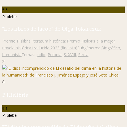
5.5
P. plebe
"Los libros de Jacob" de Olga Tokarczuk
Premio Hislibris literatura histórica:
Premio Hislibris a la mejor
novela histórica traducida 2023 (finalista)
Subgéneros:
Biográfico
,
humanista
Temas:
judío
,
Polonia
,
S. XVIII
,
Secta
2
8
P. Hislibris
9.1
P. plebe