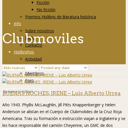
Ficción
No ficción
Premios Hislibris de literatura histórica
Info
Sobre nosotros
Clubmoviles
FAQs
Contacto
Hislibreños
Actividad
Grupos
Miembros
Foro
BUENAS NOCHES, IRENE – Luis Alberto Urrea
Año 1943. Phyllis McLaughlin, Jill Pitts Knappenberger y Helen
Anderson se alistan en el Cuerpo de Clubmobiles de la Cruz Roja
Americana. Tras su formación e instrucción viajan a Inglaterra y se
les hace responsable del camión Cheyenne, un GMC de dos