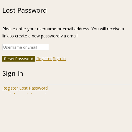
Lost Password
Please enter your username or email address. You will receive a
link to create a new password via email.
Register
Sign In
Sign In
Register
Lost Password
Ir a la barra de herramientas
Acerca
WordPress.org
de
Documentación
WordPress
Aprende WordPress
Soporte