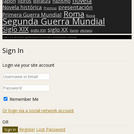
novela
libros
Japón
nazismo
literatura
presentación
Novela histórica
Premios
Roma
Primera Guerra Mundial
Rusia
Segunda Guerra Mundial
Siglo XIX
siglo XX
siglo XVI
Viajes
vikingos
Todos los derechos pertenecen a Hislibris Asociación cultural
Sign In
Login via your site account
Remember Me
Or login via a social network account
OR
Register
Lost Password