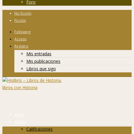
Foro
No ficción
Ficción
Following
Acceso
Registro
Mis entradas
Mis publicaciones
Libros que sigo
Inicio
Libros
Calificaciones