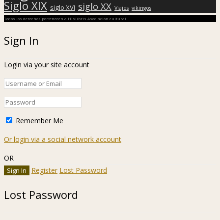
Siglo XIX
siglo XX
siglo XVI
Viajes
vikingos
Todos los derechos pertenecen a Hislibris Asociación cultural
Sign In
Login via your site account
Remember Me
Or login via a social network account
OR
Register
Lost Password
Lost Password