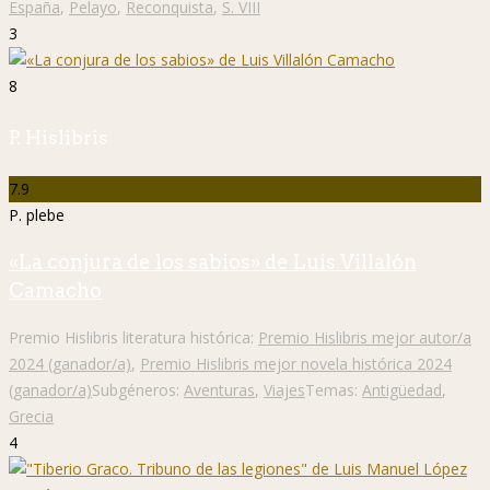
España
,
Pelayo
,
Reconquista
,
S. VIII
3
8
P. Hislibris
7.9
P. plebe
«La conjura de los sabios» de Luis Villalón
Camacho
Premio Hislibris literatura histórica:
Premio Hislibris mejor autor/a
2024 (ganador/a)
,
Premio Hislibris mejor novela histórica 2024
(ganador/a)
Subgéneros:
Aventuras
,
Viajes
Temas:
Antigüedad
,
Grecia
4