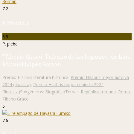
7.2
P. Hislibris
6.8
P. plebe
"Tiberio Graco. Tribuno de las legiones" de Luis
Manuel López Román
Premio Hislibris literatura histórica:
Premio Hislibris mejor autor/a
2024 (finalista)
,
Premio Hislibris mejor cubierta 2024
(finalista)
Subgéneros:
Biográfico
Temas:
República romana
,
Roma
,
Tiberio Graco
5
7.6