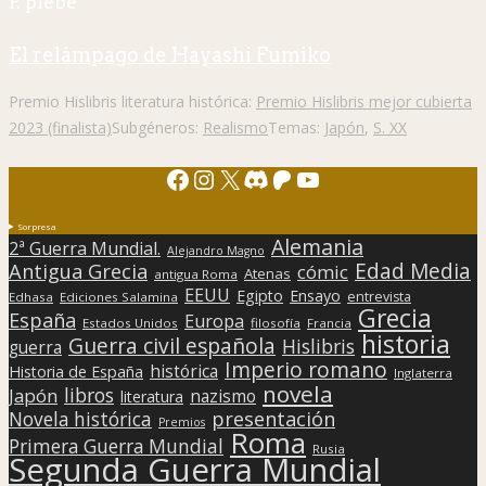
P. plebe
El relámpago de Hayashi Fumiko
Premio Hislibris literatura histórica:
Premio Hislibris mejor cubierta
2023 (finalista)
Subgéneros:
Realismo
Temas:
Japón
,
S. XX
Facebook
Instagram
X
Discord
Patreon
YouTube
Sorpresa
Alemania
2ª Guerra Mundial.
Alejandro Magno
Edad Media
Antigua Grecia
cómic
Atenas
antigua Roma
EEUU
Egipto
Ensayo
entrevista
Edhasa
Ediciones Salamina
Grecia
España
Europa
Estados Unidos
filosofía
Francia
historia
Guerra civil española
Hislibris
guerra
Imperio romano
histórica
Historia de España
Inglaterra
novela
libros
Japón
nazismo
literatura
presentación
Novela histórica
Premios
Roma
Primera Guerra Mundial
Rusia
Segunda Guerra Mundial