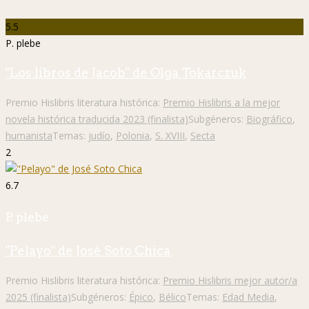
5.5
P. plebe
"Los libros de Jacob" de Olga Tokarczuk
Premio Hislibris literatura histórica:
Premio Hislibris a la mejor
novela histórica traducida 2023 (finalista)
Subgéneros:
Biográfico
,
humanista
Temas:
judío
,
Polonia
,
S. XVIII
,
Secta
2
6.7
P. plebe
"Pelayo" de José Soto Chica
Premio Hislibris literatura histórica:
Premio Hislibris mejor autor/a
2025 (finalista)
Subgéneros:
Épico
,
Bélico
Temas:
Edad Media
,