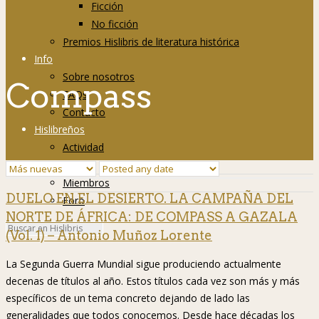
Ficción
No ficción
Premios Hislibris de literatura histórica
Info
Sobre nosotros
Compass
FAQs
Contacto
Hislibreños
Actividad
Grupos
Miembros
DUELO EN EL DESIERTO. LA CAMPAÑA DEL
Foro
NORTE DE ÁFRICA: DE COMPASS A GAZALA
(Vol. 1) – Antonio Muñoz Lorente
La Segunda Guerra Mundial sigue produciendo actualmente
decenas de títulos al año. Estos títulos cada vez son más y más
específicos de un tema concreto dejando de lado las
generalidades que todos conocemos. Desde hace décadas los