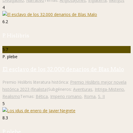
Divulgativo
,
Narrativo
Temas:
Anglosajones
,
Inglaterra
,
vikingos
4
6.2
P. Hislibris
5.7
P. plebe
El esclavo de los 32.000 denarios de Blas Malo
Premio Hislibris literatura histórica:
Premio Hislibris mejor novela
histórica 2023 (finalista)
Subgéneros:
Aventuras
,
Intriga-Misterio
,
Realismo
Temas:
Bética
,
Imperio romano
,
Roma
,
S. II
5
8.3
P. plebe