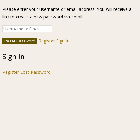
Please enter your username or email address. You will receive a
link to create a new password via email.
Register
Sign In
Sign In
Register
Lost Password
Ir a la barra de herramientas
Acerca
WordPress.org
de
Documentación
WordPress
Aprende WordPress
Soporte
Sugerencias
Acceder
Registrarse