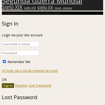
Segunda Guerra Mundial
Siglo XIX
siglo XX
siglo XVI
Viajes
vikingos
Todos los derechos pertenecen a Hislibris Asociación cultural
Sign In
Login via your site account
Remember Me
Or login via a social network account
OR
Register
Lost Password
Lost Password