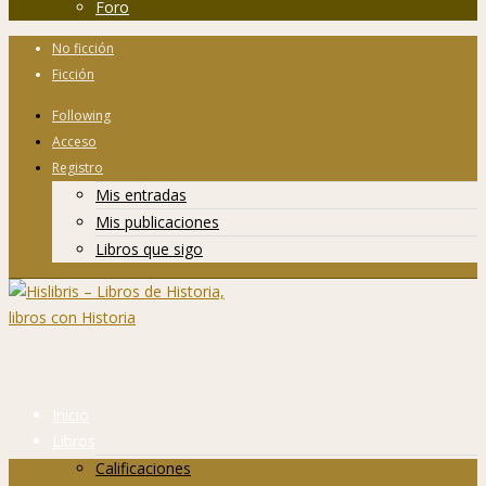
Foro
No ficción
Ficción
Following
Acceso
Registro
Mis entradas
Mis publicaciones
Libros que sigo
Inicio
Libros
Calificaciones