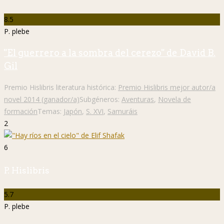
8.5
P. plebe
"El guerrero a la sombra del cerezo" de David B.
Gil
Premio Hislibris literatura histórica:
Premio Hislibris mejor autor/a
novel 2014 (ganador/a)
Subgéneros:
Aventuras
,
Novela de
formación
Temas:
Japón
,
S. XVI
,
Samuráis
2
6
P. Hislibris
5.7
P. plebe