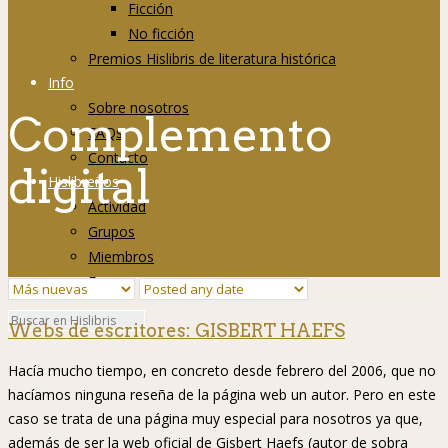
Ficción
No ficción
Premios Hislibris de literatura histórica
Info
Sobre nosotros
Complemento
FAQs
Contacto
digital
Hislibreños
Actividad
Grupos
Miembros
Foro
Webs de escritores: GISBERT HAEFS
Hacía mucho tiempo, en concreto desde febrero del 2006, que no
hacíamos ninguna reseña de la página web un autor. Pero en este
caso se trata de una página muy especial para nosotros ya que,
además de ser la web oficial de Gisbert Haefs (autor de sobra