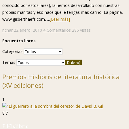
conocido por estos lares), la hemos desarrollado con nuestras
propias manitas y eso hace que le tengas más cariño. La página,
www.gisberthaefs.com, ...
[Leer más]
richar
22 enero, 2010
4 Comentarios
286 vistas
Encuentra libros
Categorías
Temas
Premios Hislibris de literatura histórica
(XV ediciones)
1
8.7
P. Hislibris