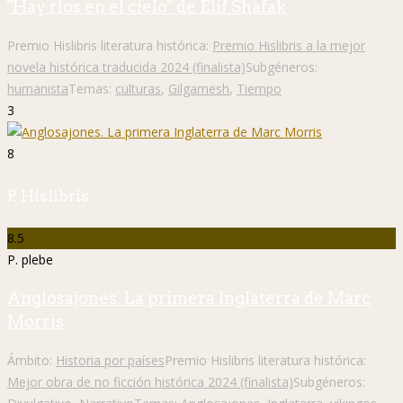
"Hay ríos en el cielo" de Elif Shafak
Premio Hislibris literatura histórica:
Premio Hislibris a la mejor
novela histórica traducida 2024 (finalista)
Subgéneros:
humanista
Temas:
culturas
,
Gilgamesh
,
Tiempo
3
8
P. Hislibris
8.5
P. plebe
Anglosajones. La primera Inglaterra de Marc
Morris
Ámbito:
Historia por países
Premio Hislibris literatura histórica:
Mejor obra de no ficción histórica 2024 (finalista)
Subgéneros: