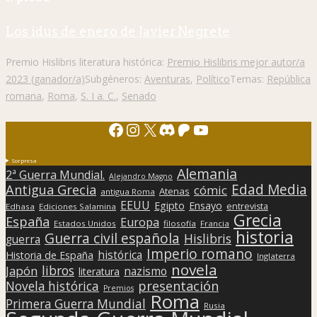
Los idus de enero de Javier Negrete
Premio Hislibris literatura histórica:
Premio Hislibris mejor autor/a
2023 (ganador/a)
Subgéneros:
Aventuras
,
Político
Temas:
República
romana
,
Roma
,
S. I a. C.
,
Senado
Facebook
Instagram
X
Discord
Patreon
YouTube
Sorpresa
Alemania
2ª Guerra Mundial.
Alejandro Magno
Edad Media
Antigua Grecia
cómic
Atenas
antigua Roma
EEUU
Egipto
Ensayo
entrevista
Edhasa
Ediciones Salamina
Grecia
España
Europa
Estados Unidos
filosofía
Francia
historia
Guerra civil española
Hislibris
guerra
Imperio romano
histórica
Historia de España
Inglaterra
novela
libros
Japón
nazismo
literatura
presentación
Novela histórica
Premios
Roma
Primera Guerra Mundial
Rusia