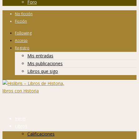
Foro
No ficción
Ficción
Following
Acceso
Registro
Mis entradas
Mis publicaciones
Libros que sigo
Inicio
Libros
Calificaciones