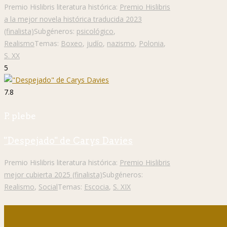
Premio Hislibris literatura histórica:
Premio Hislibris
a la mejor novela histórica traducida 2023
(finalista)
Subgéneros:
psicológico
,
Realismo
Temas:
Boxeo
,
judío
,
nazismo
,
Polonia
,
S. XX
5
7.8
P. plebe
"Despejado" de Carys Davies
Premio Hislibris literatura histórica:
Premio Hislibris
mejor cubierta 2025 (finalista)
Subgéneros:
Realismo
,
Social
Temas:
Escocia
,
S. XIX