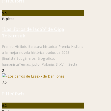
P. Hislibris
5.5
P. plebe
"Los libros de Jacob" de Olga
Tokarczuk
Premio Hislibris literatura histórica:
Premio Hislibris
a la mejor novela histórica traducida 2023
(finalista)
Subgéneros:
Biográfico
,
humanista
Temas:
judío
,
Polonia
,
S. XVIII
,
Secta
3
7.5
P. Hislibris
6.2