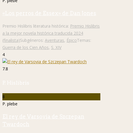
P. plebe
«Los perros de Essex» de Dan Jones
Premio Hislibris literatura histórica:
Premio Hislibris
a la mejor novela histórica traducida 2024
(finalista)
Subgéneros:
Aventuras
,
Épico
Temas:
Guerra de los Cien Años
,
S. XIV
4
7.8
P. Hislibris
8
P. plebe
El rey de Varsovia de Szczepan
Twardoch