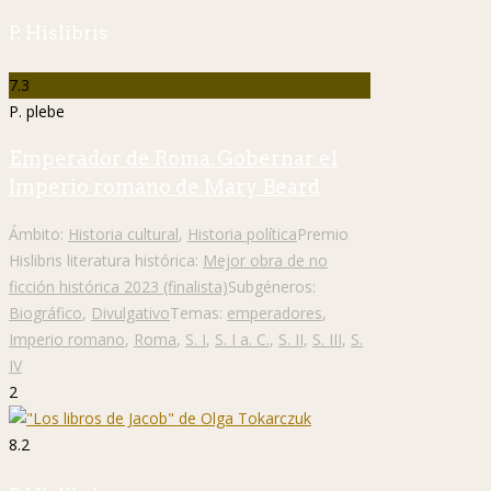
P. Hislibris
7.3
P. plebe
Emperador de Roma. Gobernar el
Imperio romano de Mary Beard
Ámbito:
Historia cultural
,
Historia política
Premio
Hislibris literatura histórica:
Mejor obra de no
ficción histórica 2023 (finalista)
Subgéneros:
Biográfico
,
Divulgativo
Temas:
emperadores
,
Imperio romano
,
Roma
,
S. I
,
S. I a. C.
,
S. II
,
S. III
,
S.
IV
2
8.2