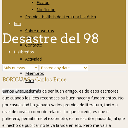
Ficción
No ficción
Premios Hislibris de literatura histórica
Info
Sobre nosotros
Desastre del 98
FAQs
Contacto
Hislibreños
Actividad
Grupos
Miembros
BORICUAS – Carlos Erice
Foro
Carlos Erice, además de ser buen amigo, es de esos escritores
que cuando los lees reconoces su buen hacer y fundamentos. No
por casualidad ha ganado varios premios de literatura, tanto a
nivel de novela como de relatos. Lo que sucede, es que el
puñetero, permitidme el exabrupto, es un escritor pausado, al que
el hecho de publicar no le va la vida en ello. Pero me vais a