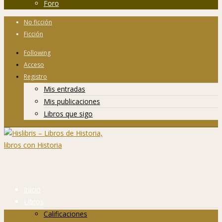
Foro
No ficción
Ficción
Following
Acceso
Registro
Mis entradas
Mis publicaciones
Libros que sigo
Inicio
Libros
Calificaciones