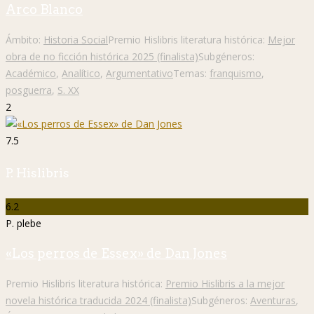
Arco Blanco
Ámbito:
Historia Social
Premio Hislibris literatura histórica:
Mejor
obra de no ficción histórica 2025 (finalista)
Subgéneros:
Académico
,
Analítico
,
Argumentativo
Temas:
franquismo
,
posguerra
,
S. XX
2
7.5
P. Hislibris
6.2
P. plebe
«Los perros de Essex» de Dan Jones
Premio Hislibris literatura histórica:
Premio Hislibris a la mejor
novela histórica traducida 2024 (finalista)
Subgéneros:
Aventuras
,