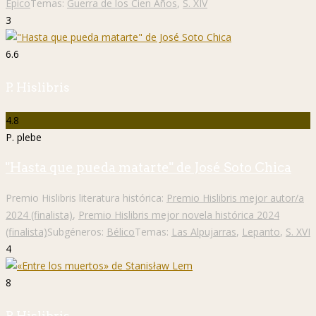
Épico
Temas:
Guerra de los Cien Años
,
S. XIV
3
6.6
P. Hislibris
4.8
P. plebe
"Hasta que pueda matarte" de José Soto Chica
Premio Hislibris literatura histórica:
Premio Hislibris mejor autor/a
2024 (finalista)
,
Premio Hislibris mejor novela histórica 2024
(finalista)
Subgéneros:
Bélico
Temas:
Las Alpujarras
,
Lepanto
,
S. XVI
4
8
P. Hislibris