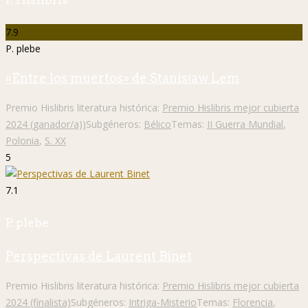
7.9
P. plebe
«Entre los muertos» de Stanisław Lem
Premio Hislibris literatura histórica:
Premio Hislibris mejor cubierta
2024 (ganador/a))
Subgéneros:
Bélico
Temas:
II Guerra Mundial
,
Polonia
,
S. XX
5
7.1
P. plebe
Perspectivas de Laurent Binet
Premio Hislibris literatura histórica:
Premio Hislibris mejor cubierta
2024 (finalista)
Subgéneros:
Intriga-Misterio
Temas:
Florencia
,