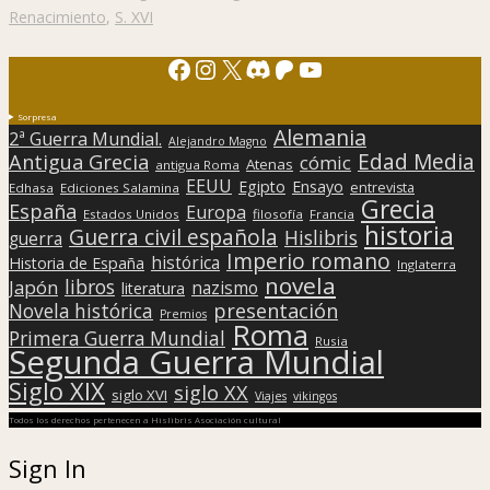
Renacimiento
,
S. XVI
Facebook
Instagram
X
Discord
Patreon
YouTube
Sorpresa
Alemania
2ª Guerra Mundial.
Alejandro Magno
Edad Media
Antigua Grecia
cómic
Atenas
antigua Roma
EEUU
Egipto
Ensayo
entrevista
Edhasa
Ediciones Salamina
Grecia
España
Europa
Estados Unidos
filosofía
Francia
historia
Guerra civil española
Hislibris
guerra
Imperio romano
histórica
Historia de España
Inglaterra
novela
libros
Japón
nazismo
literatura
presentación
Novela histórica
Premios
Roma
Primera Guerra Mundial
Rusia
Segunda Guerra Mundial
Siglo XIX
siglo XX
siglo XVI
Viajes
vikingos
Todos los derechos pertenecen a Hislibris Asociación cultural
Sign In