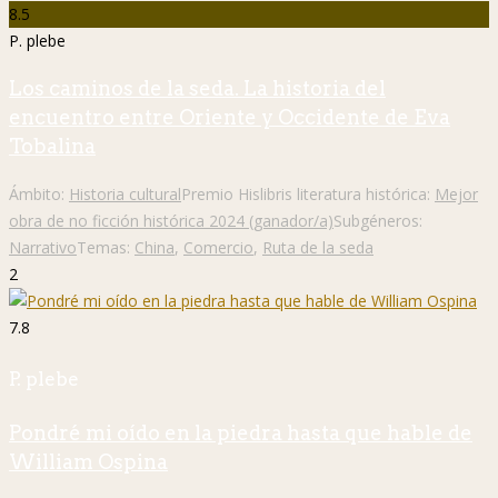
8.5
P. plebe
Los caminos de la seda. La historia del
encuentro entre Oriente y Occidente de Eva
Tobalina
Ámbito:
Historia cultural
Premio Hislibris literatura histórica:
Mejor
obra de no ficción histórica 2024 (ganador/a)
Subgéneros:
Narrativo
Temas:
China
,
Comercio
,
Ruta de la seda
2
7.8
P. plebe
Pondré mi oído en la piedra hasta que hable de
William Ospina