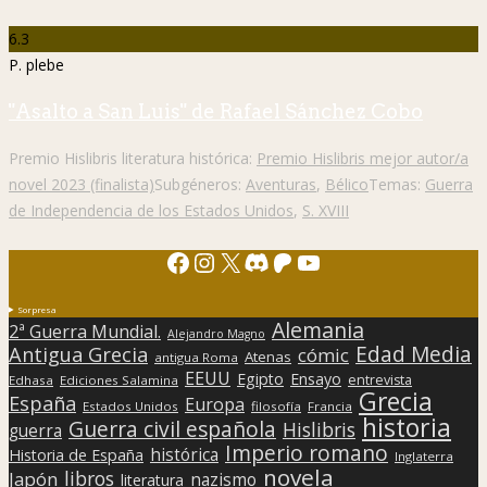
6.3
P. plebe
"Asalto a San Luis" de Rafael Sánchez Cobo
Premio Hislibris literatura histórica:
Premio Hislibris mejor autor/a
novel 2023 (finalista)
Subgéneros:
Aventuras
,
Bélico
Temas:
Guerra
de Independencia de los Estados Unidos
,
S. XVIII
Facebook
Instagram
X
Discord
Patreon
YouTube
Sorpresa
Alemania
2ª Guerra Mundial.
Alejandro Magno
Edad Media
Antigua Grecia
cómic
Atenas
antigua Roma
EEUU
Egipto
Ensayo
entrevista
Edhasa
Ediciones Salamina
Grecia
España
Europa
Estados Unidos
filosofía
Francia
historia
Guerra civil española
Hislibris
guerra
Imperio romano
histórica
Historia de España
Inglaterra
novela
libros
Japón
nazismo
literatura