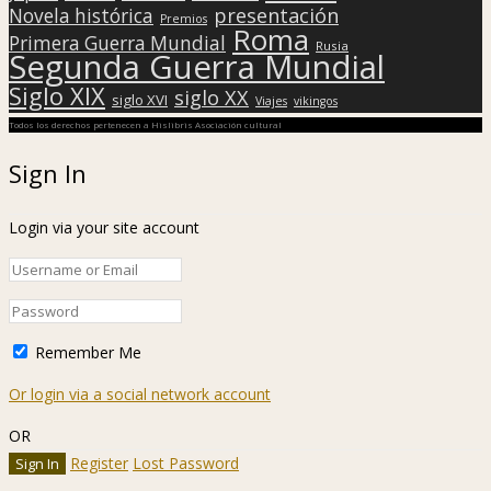
presentación
Novela histórica
Premios
Roma
Primera Guerra Mundial
Rusia
Segunda Guerra Mundial
Siglo XIX
siglo XX
siglo XVI
Viajes
vikingos
Todos los derechos pertenecen a Hislibris Asociación cultural
Sign In
Login via your site account
Remember Me
Or login via a social network account
OR
Register
Lost Password