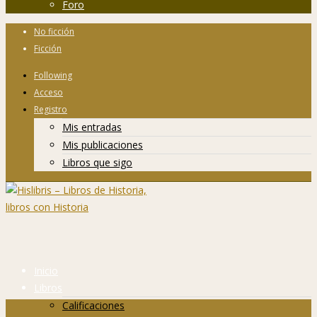
Foro
No ficción
Ficción
Following
Acceso
Registro
Mis entradas
Mis publicaciones
Libros que sigo
Inicio
Libros
Calificaciones