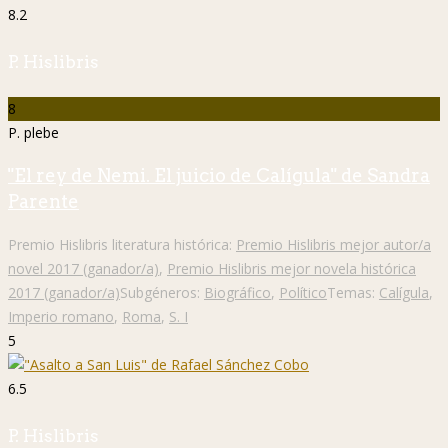
8.2
P. Hislibris
8
P. plebe
"El rey de Nemi. El juicio de Calígula" de Sandra
Parente
Premio Hislibris literatura histórica:
Premio Hislibris mejor autor/a
novel 2017 (ganador/a)
,
Premio Hislibris mejor novela histórica
2017 (ganador/a)
Subgéneros:
Biográfico
,
Político
Temas:
Calígula
,
Imperio romano
,
Roma
,
S. I
5
6.5
P. Hislibris