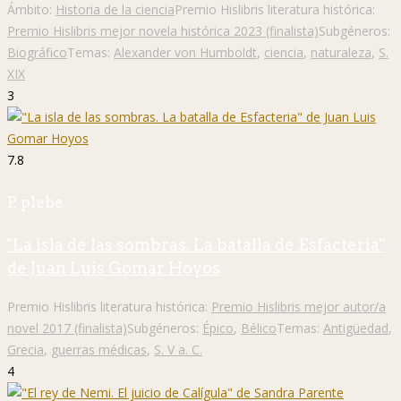
Ámbito:
Historia de la ciencia
Premio Hislibris literatura histórica:
Premio Hislibris mejor novela histórica 2023 (finalista)
Subgéneros:
Biográfico
Temas:
Alexander von Humboldt
,
ciencia
,
naturaleza
,
S.
XIX
3
7.8
P. plebe
"La isla de las sombras. La batalla de Esfacteria"
de Juan Luis Gomar Hoyos
Premio Hislibris literatura histórica:
Premio Hislibris mejor autor/a
novel 2017 (finalista)
Subgéneros:
Épico
,
Bélico
Temas:
Antigüedad
,
Grecia
,
guerras médicas
,
S. V a. C.
4