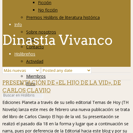
Ficción
No ficción
Premios Hislibris de literatura histórica
Info
Sobre nosotros
Dinastía Vivanco
FAQs
Contacto
Hislibreños
Actividad
Grupos
Miembros
PRESENTACIÓN DE «EL HIJO DE LA VID», DE
Foro
CARLOS CLAVIJO
Ediciones Planeta a través de su sello editorial Temas de Hoy (TH
Novela) lanza este mes de febrero una nueva publicación: se trata
del libro de Carlos Clavijo El hijo de la vid. Su presentación se
realizó el pasado día 18 en la forma y lugar que a continuación se
narra, pues por deferencia de la Editorial hacia este blog y por su