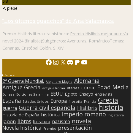
5.8
P. plebe
"Los últimos guanches" de Ana Salamanca
Premio Hislibris literatura histórica:
Premio Hislibris mejor autor/a
novel 2024 (finalista)
Subgéneros:
Aventuras
,
Romántico
Temas:
Canarias
,
Cristóbal Colón
,
S. XIV
Facebook
Instagram
X
Discord
Patreon
YouTube
Sorpresa
Alemania
2ª Guerra Mundial.
Alejandro Magno
Edad Media
Antigua Grecia
cómic
Atenas
antigua Roma
EEUU
Egipto
Ensayo
entrevista
Edhasa
Ediciones Salamina
Grecia
España
Europa
Estados Unidos
filosofía
Francia
historia
Guerra civil española
Hislibris
guerra
Imperio romano
histórica
Historia de España
Inglaterra
novela
libros
Japón
nazismo
literatura
presentación
Novela histórica
Premios