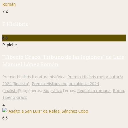
7.2
P. Hislibris
6.8
P. plebe
"Tiberio Graco. Tribuno de las legiones" de Luis
Manuel López Román
Premio Hislibris literatura histórica:
Premio Hislibris mejor autor/a
2024 (finalista)
,
Premio Hislibris mejor cubierta 2024
(finalista)
Subgéneros:
Biográfico
Temas:
República romana
,
Roma
,
Tiberio Graco
2
6.5