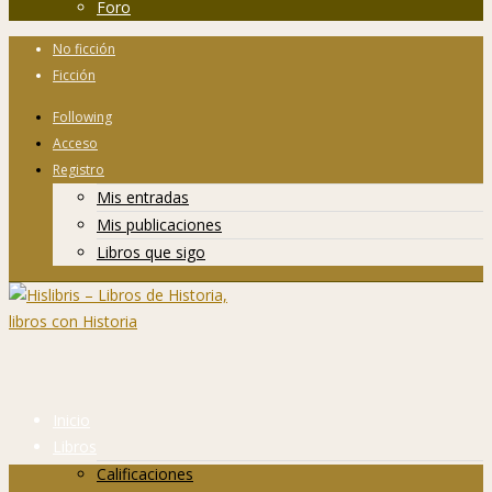
Foro
No ficción
Ficción
Following
Acceso
Registro
Mis entradas
Mis publicaciones
Libros que sigo
Inicio
Libros
Calificaciones