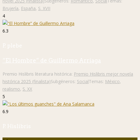
novel 2025 (finalista)
Subgéneros:
Romántico
,
Social
Temas:
Brujería
,
España
,
S. XVII
4
6.3
P. plebe
“El Hombre” de Guillermo Arriaga
Premio Hislibris literatura histórica:
Premio Hislibris mejor novela
histórica 2025 (finalista)
Subgéneros:
Social
Temas:
México
,
realismo
,
S. XX
5
6.9
P. Hislibris