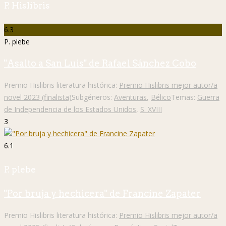
P. Hislibris
6.3
P. plebe
"Asalto a San Luis" de Rafael Sánchez Cobo
Premio Hislibris literatura histórica:
Premio Hislibris mejor autor/a
novel 2023 (finalista)
Subgéneros:
Aventuras
,
Bélico
Temas:
Guerra
de Independencia de los Estados Unidos
,
S. XVIII
3
6.1
P. plebe
"Por bruja y hechicera" de Francine Zapater
Premio Hislibris literatura histórica:
Premio Hislibris mejor autor/a