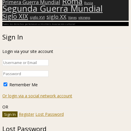
Roma
Primera Guerra Mundial
Rusia
Segunda Guerra Mundial
Siglo XIX
siglo XX
siglo XVI
Viajes
vikingos
Todos los derechos pertenecen a Hislibris Asociación cultural
Sign In
Login via your site account
Remember Me
Or login via a social network account
OR
Register
Lost Password
Lost Password