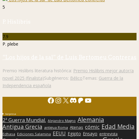
5
P. Hislibris
7.9
P. plebe
“Los hijos de la sal” de Luis Bertomeu Contreras
Premio Hislibris literatura histórica:
Premio Hislibris mejor autor/a
novel 2025 (finalista)
Subgéneros:
Bélico
Temas:
Guerra de la
Independencia española
Facebook
Instagram
X
Discord
Patreon
YouTube
Sorpresa
Alemania
2ª Guerra Mundial.
Alejandro Magno
Edad Media
Antigua Grecia
cómic
Atenas
antigua Roma
EEUU
Egipto
Ensayo
entrevista
Edhasa
Ediciones Salamina