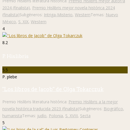
Premio Hislibris literatura histórica:
Premio Hislibris mejor autor/a
2024 (finalista)
,
Premio Hislibris mejor novela histórica 2024
(finalista)
Subgéneros:
Intriga-Misterio
,
Western
Temas:
Nuevo
México
,
S. XIX
,
Western
4
8.2
P. Hislibris
5.5
P. plebe
"Los libros de Jacob" de Olga Tokarczuk
Premio Hislibris literatura histórica:
Premio Hislibris a la mejor
novela histórica traducida 2023 (finalista)
Subgéneros:
Biográfico
,
humanista
Temas:
judío
,
Polonia
,
S. XVIII
,
Secta
5