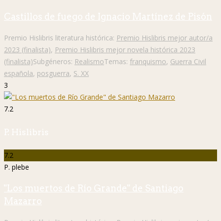
Castillos de fuego de Ignacio Martínez de Pisón
Premio Hislibris literatura histórica:
Premio Hislibris mejor autor/a
2023 (finalista)
,
Premio Hislibris mejor novela histórica 2023
(finalista)
Subgéneros:
Realismo
Temas:
franquismo
,
Guerra Civil
española
,
posguerra
,
S. XX
3
7.2
P. Hislibris
7.2
P. plebe
"Los muertos de Río Grande" de Santiago
Mazarro