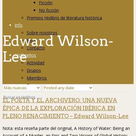
Ficción
No ficción
Premios Hislibris de literatura histórica
Info
Sobre nosotros
Edward Wilson-
FAQs
Contacto
Lee
Hislibreños
Actividad
Grupos
Miembros
Foro
EL POETA Y EL ARCHIVERO: UNA NUEVA
ÉPICA DE LA EXPLORACIÓN IBÉRICA EN
PLENO RENACIMIENTO – Edward Wilson-Lee
Nota: esta reseña parte del original, A History of Water: Being an
Account of a Murder, an Epic and Two Visions of Global History