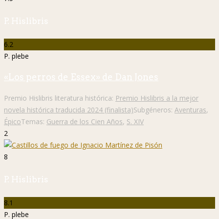
P. Hislibris
6.2
P. plebe
«Los perros de Essex» de Dan Jones
Premio Hislibris literatura histórica:
Premio Hislibris a la mejor
novela histórica traducida 2024 (finalista)
Subgéneros:
Aventuras
,
Épico
Temas:
Guerra de los Cien Años
,
S. XIV
2
8
P. Hislibris
8.1
P. plebe