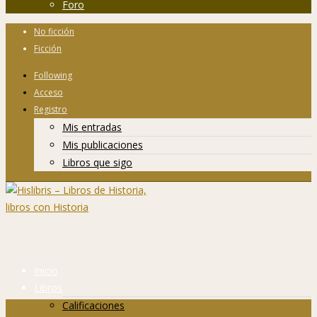
Foro
No ficción
Ficción
Following
Acceso
Registro
Mis entradas
Mis publicaciones
Libros que sigo
Inicio
Libros
Calificaciones