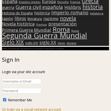
Grecia
España
Europa
Estados Unidos
filosofía
Francia
historia
Guerra civil española
Hislibris
guerra
Imperio romano
histórica
Historia de España
Inglaterra
novela
libros
Japón
nazismo
literatura
presentación
Novela histórica
Premios
Roma
Primera Guerra Mundial
Rusia
Segunda Guerra Mundial
Siglo XIX
siglo XX
siglo XVI
Viajes
vikingos
Todos los derechos pertenecen a Hislibris Asociación cultural
Sign In
Login via your site account
Remember Me
Or login via a social network account