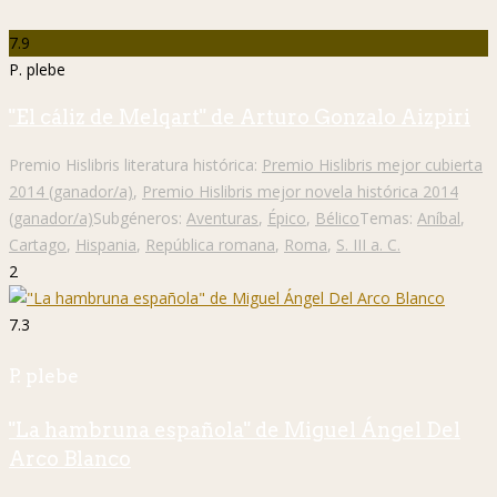
7.9
P. plebe
"El cáliz de Melqart" de Arturo Gonzalo Aizpiri
Premio Hislibris literatura histórica:
Premio Hislibris mejor cubierta
2014 (ganador/a)
,
Premio Hislibris mejor novela histórica 2014
(ganador/a)
Subgéneros:
Aventuras
,
Épico
,
Bélico
Temas:
Aníbal
,
Cartago
,
Hispania
,
República romana
,
Roma
,
S. III a. C.
2
7.3
P. plebe
"La hambruna española" de Miguel Ángel Del
Arco Blanco