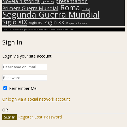
presentación
Novela histórica
Premios
Roma
Primera Guerra Mundial
Rusia
Segunda Guerra Mundial
Siglo XIX
siglo XX
siglo XVI
Viajes
vikingos
Todos los derechos pertenecen a Hislibris Asociación cultural
Sign In
Login via your site account
Remember Me
Or login via a social network account
OR
Register
Lost Password