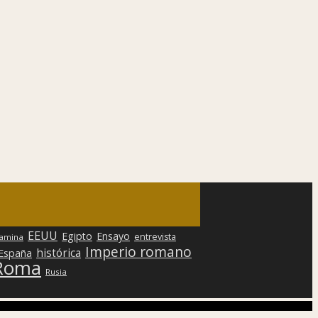
EEUU
Egipto
Ensayo
entrevista
lamina
Imperio romano
histórica
 España
Roma
Rusia