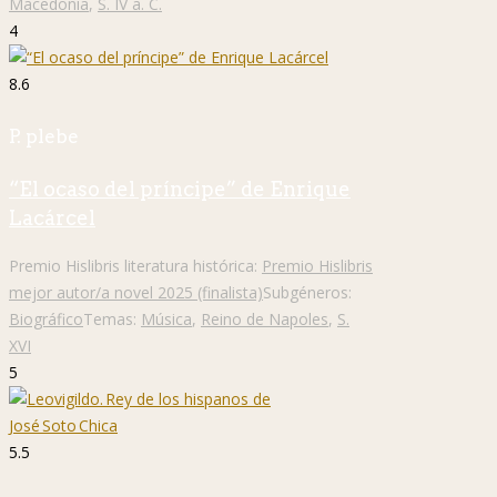
Macedonia
,
S. IV a. C.
4
8.6
P. plebe
“El ocaso del príncipe” de Enrique
Lacárcel
Premio Hislibris literatura histórica:
Premio Hislibris
mejor autor/a novel 2025 (finalista)
Subgéneros:
Biográfico
Temas:
Música
,
Reino de Napoles
,
S.
XVI
5
5.5