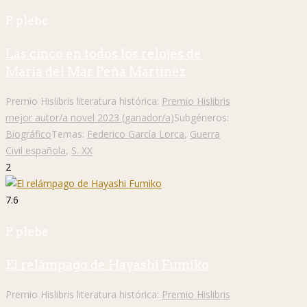
P. plebe
Las cinco en todos los relojes de
María del Mar Peña Martínez
Premio Hislibris literatura histórica:
Premio Hislibris
mejor autor/a novel 2023 (ganador/a)
Subgéneros:
Biográfico
Temas:
Federico García Lorca
,
Guerra
Civil española
,
S. XX
2
7.6
P. plebe
El relámpago de Hayashi Fumiko
Premio Hislibris literatura histórica:
Premio Hislibris