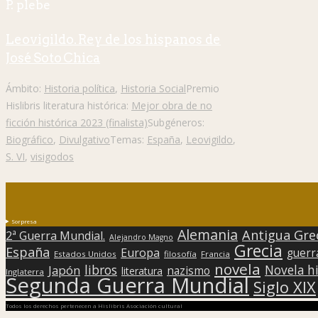
P. plebe
Leovigildo. Rey de los hispanos de
José Soto Chica
Ámbito:
Historia política
,
Historia Social
Premio
Hislibris literatura histórica:
Mejor obra de no
ficción histórica 2023 (finalista)
Subgéneros:
Biográfico
,
Divulgativo
Temas:
España
,
Leovigildo
,
S. VI
,
visigodos
Sorpresa
Alemania
Antigua Gre
2ª Guerra Mundial.
Alejandro Magno
Grecia
España
Europa
guerr
Estados Unidos
filosofía
Francia
novela
libros
Japón
Novela hi
nazismo
literatura
Inglaterra
Segunda Guerra Mundial
Siglo XIX
Todos los derechos pertenecen a Hislibris Asociación cultural