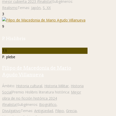
mejor cubierta 2023 (finalista)
Subgéneros:
Realismo
Temas:
Japón
,
S. XX
3
9
P. Hislibris
7.1
P. plebe
Filipo de Macedonia de Mario
Agudo Villanueva
Ámbito:
Historia cultural
,
Historia Militar
,
Historia
Social
Premio Hislibris literatura histórica:
Mejor
obra de no ficción histórica 2024
(finalista)
Subgéneros:
Biográfico
,
Divulgativo
Temas:
Antigüedad
,
Filipo
,
Grecia
,