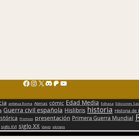
Facebook
Instagram
X
Discord
Patreon
YouTube
Edad Media
cia
cómic
Atenas
antigua Roma
Edhasa
Ediciones Sa
historia
Guerra civil española
Hislibris
a
Historia de
presentación
stórica
Primera Guerra Mundial
Premios
siglo XX
siglo XVI
Viajes
vikingos