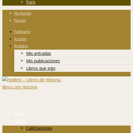
Foro
No ficción
Ficción
Following
Acceso
Registro
Mis entradas
Mis publicaciones
Libros que sigo
Inicio
Libros
Calificaciones