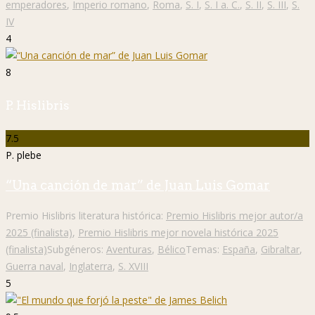
emperadores
,
Imperio romano
,
Roma
,
S. I
,
S. I a. C.
,
S. II
,
S. III
,
S.
IV
4
8
P. Hislibris
7.5
P. plebe
“Una canción de mar” de Juan Luis Gomar
Premio Hislibris literatura histórica:
Premio Hislibris mejor autor/a
2025 (finalista)
,
Premio Hislibris mejor novela histórica 2025
(finalista)
Subgéneros:
Aventuras
,
Bélico
Temas:
España
,
Gibraltar
,
Guerra naval
,
Inglaterra
,
S. XVIII
5