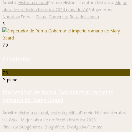
Ámbito:
Historia cultural
Premio Hislibris literatura histórica:
Mejor
obra de no ficción histórica 2024 (ganador/a)
Subgéneros:
Narrativo
Temas:
China
,
Comercio
,
Ruta de la seda
3
7.9
P. Hislibris
7.3
P. plebe
Emperador de Roma. Gobernar el Imperio
romano de Mary Beard
Ámbito:
Historia cultural
,
Historia política
Premio Hislibris literatura
histórica:
Mejor obra de no ficción histórica 2023
(finalista)
Subgéneros:
Biográfico
,
Divulgativo
Temas: