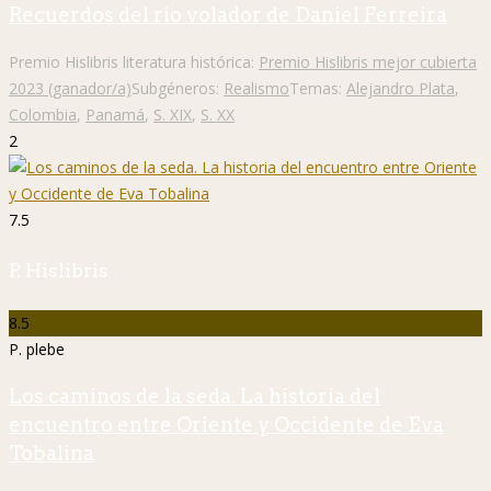
Recuerdos del río volador de Daniel Ferreira
Premio Hislibris literatura histórica:
Premio Hislibris mejor cubierta
2023 (ganador/a)
Subgéneros:
Realismo
Temas:
Alejandro Plata
,
Colombia
,
Panamá
,
S. XIX
,
S. XX
2
7.5
P. Hislibris
8.5
P. plebe
Los caminos de la seda. La historia del
encuentro entre Oriente y Occidente de Eva
Tobalina