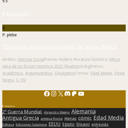
9.5
P. Hislibris
9
P. plebe
"El mundo que forjó la peste" de James Belich
Ámbito:
Historia Social
Premio Hislibris literatura histórica:
Mejor
obra de no ficción histórica 2025 (finalista)
Subgéneros:
Académico
,
Argumentativo
,
Divulgativo
Temas:
Edad Media
,
Peste
Negra
,
S. XIV
Facebook
Instagram
X
Discord
Patreon
YouTube
Sorpresa
Alemania
2ª Guerra Mundial.
Alejandro Magno
Edad Media
Antigua Grecia
cómic
Atenas
antigua Roma
EEUU
Egipto
Ensayo
entrevista
Edhasa
Ediciones Salamina