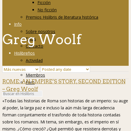
Ficción
No ficción
Premios Hislibris de literatura histórica
Info
Sobre nosotros
Greg Woolf
FAQs
Contacto
Hislibreños
Actividad
Grupos
Miembros
ROME: AN EMPIRE’S STORY, SECOND EDITION
Foro
– Greg Woolf
«Todas las historias de Roma son historias de un imperio: su auge
al poder, la larga paz e incluso la aún más larga decadencia
forman conjuntamente el trasfondo de toda historia contadas
sobre los romanos. Mi tema, sin embargo, es el imperio en sí
mismo. ¿Cómo creció? ¿Qué permitió que resistiera derrotas y