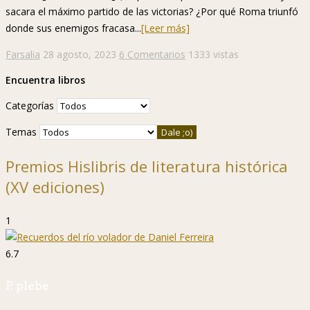
sacara el máximo partido de las victorias? ¿Por qué Roma triunfó
donde sus enemigos fracasa...
[Leer más]
Farsalia
28 agosto, 2023
6 Comentarios
1333 vistas
Encuentra libros
Categorías
Temas
Premios Hislibris de literatura histórica
(XV ediciones)
1
6.7
P. plebe