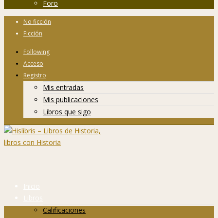
Foro
No ficción
Ficción
Following
Acceso
Registro
Mis entradas
Mis publicaciones
Libros que sigo
Inicio
Libros
Calificaciones