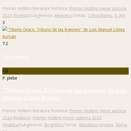
Premio Hislibris literatura histórica:
Premio Hislibris mejor autor/a
2023 (finalista)
Subgéneros:
Alegorico
Temas:
Colonialismo
,
S. XVI
3
7.2
P. Hislibris
6.8
P. plebe
"Tiberio Graco. Tribuno de las legiones" de Luis
Manuel López Román
Premio Hislibris literatura histórica:
Premio Hislibris mejor autor/a
2024 (finalista)
,
Premio Hislibris mejor cubierta 2024
(finalista)
Subgéneros:
Biográfico
Temas:
República romana
,
Roma
,