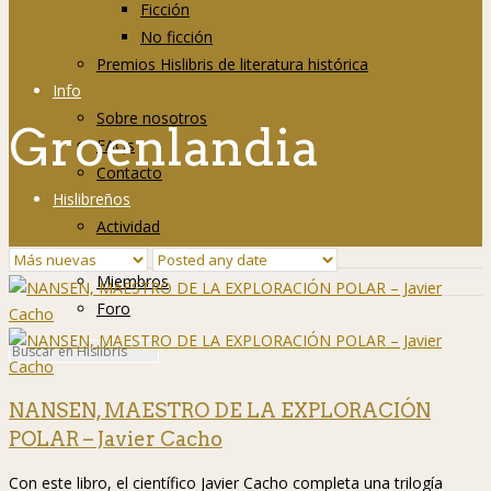
Ficción
No ficción
Premios Hislibris de literatura histórica
Info
Sobre nosotros
Groenlandia
FAQs
Contacto
Hislibreños
Actividad
Grupos
Miembros
Foro
NANSEN, MAESTRO DE LA EXPLORACIÓN
POLAR – Javier Cacho
Con este libro, el científico Javier Cacho completa una trilogía