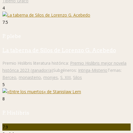
Tiberio Graco
4
7.5
P. plebe
La taberna de Silos de Lorenzo G. Acebedo
Premio Hislibris literatura histórica:
Premio Hislibris mejor novela
histórica 2023 (ganador/a)
Subgéneros:
Intriga-Misterio
Temas:
Berceo
,
monasterio
,
monjes
,
S. XIII
,
Silos
5
8
P. Hislibris
7.9