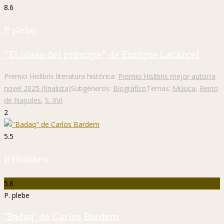
8.6
P. plebe
“El ocaso del príncipe” de Enrique Lacárcel
Premio Hislibris literatura histórica:
Premio Hislibris mejor autor/a
novel 2025 (finalista)
Subgéneros:
Biográfico
Temas:
Música
,
Reino
de Napoles
,
S. XVI
2
5.5
P. Hislibris
5.8
P. plebe
"Badaq" de Carlos Bardem