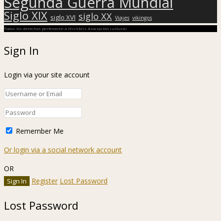
Segunda Guerra Mundial
Siglo XIX
siglo XX
siglo XVI
Viajes
vikingos
Todos los derechos pertenecen a Hislibris Asociación cultural
Sign In
Login via your site account
Remember Me
Or login via a social network account
OR
Register
Lost Password
Lost Password