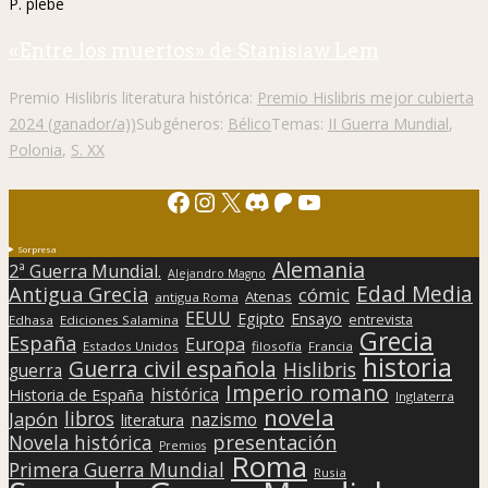
P. plebe
«Entre los muertos» de Stanisław Lem
Premio Hislibris literatura histórica:
Premio Hislibris mejor cubierta
2024 (ganador/a))
Subgéneros:
Bélico
Temas:
II Guerra Mundial
,
Polonia
,
S. XX
Facebook
Instagram
X
Discord
Patreon
YouTube
Sorpresa
Alemania
2ª Guerra Mundial.
Alejandro Magno
Edad Media
Antigua Grecia
cómic
Atenas
antigua Roma
EEUU
Egipto
Ensayo
entrevista
Edhasa
Ediciones Salamina
Grecia
España
Europa
Estados Unidos
filosofía
Francia
historia
Guerra civil española
Hislibris
guerra
Imperio romano
histórica
Historia de España
Inglaterra
novela
libros
Japón
nazismo
literatura
presentación
Novela histórica
Premios
Roma
Primera Guerra Mundial
Rusia