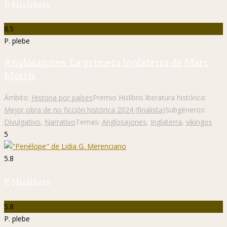
P. Hislibris
8.5
P. plebe
Anglosajones. La primera Inglaterra de Marc
Morris
Ámbito:
Historia por países
Premio Hislibris literatura histórica:
Mejor obra de no ficción histórica 2024 (finalista)
Subgéneros:
Divulgativo
,
Narrativo
Temas:
Anglosajones
,
Inglaterra
,
vikingos
5
5.8
P. Hislibris
5.8
P. plebe