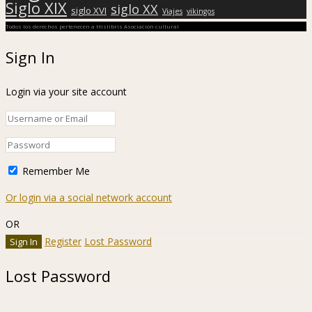
Siglo XIX
siglo XX
siglo XVI
Viajes
vikingos
Todos los derechos pertenecen a Hislibris Asociación cultural
Sign In
Login via your site account
Remember Me
Or login via a social network account
OR
Register
Lost Password
Lost Password