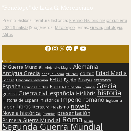
"Penélope" de Lidia G. Merenciano
Premio Hislibris literatura histórica:
Premio Hislibris mejor cubierta
2024 (finalista)
Subgéneros:
Mitológico
Temas:
Grecia
,
mitología
,
Mitos
Facebook
Instagram
X
Discord
Patreon
YouTube
Sorpresa
Alemania
2ª Guerra Mundial.
Alejandro Magno
Edad Media
Antigua Grecia
cómic
Atenas
antigua Roma
EEUU
Egipto
Ensayo
entrevista
Edhasa
Ediciones Salamina
Grecia
España
Europa
Estados Unidos
filosofía
Francia
historia
Guerra civil española
Hislibris
guerra
Imperio romano
histórica
Historia de España
Inglaterra
novela
libros
Japón
nazismo
literatura
presentación
Novela histórica
Premios
Roma
Primera Guerra Mundial
Rusia
Segunda Guerra Mundial