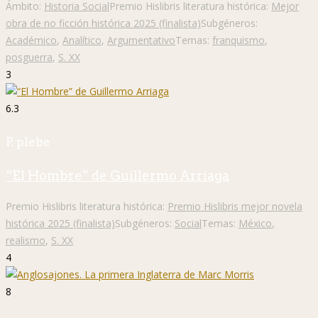
Ámbito:
Historia Social
Premio Hislibris literatura histórica:
Mejor
obra de no ficción histórica 2025 (finalista)
Subgéneros:
Académico
,
Analítico
,
Argumentativo
Temas:
franquismo
,
posguerra
,
S. XX
3
6.3
P. plebe
“El Hombre” de Guillermo Arriaga
Premio Hislibris literatura histórica:
Premio Hislibris mejor novela
histórica 2025 (finalista)
Subgéneros:
Social
Temas:
México
,
realismo
,
S. XX
4
8