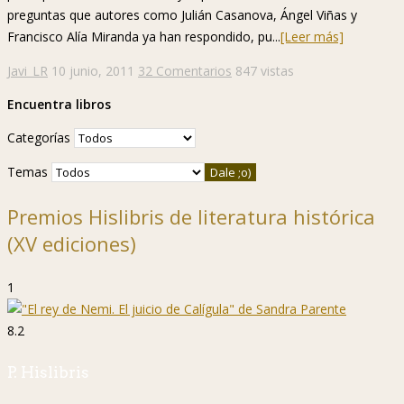
preguntas que autores como Julián Casanova, Ángel Viñas y
Francisco Alía Miranda ya han respondido, pu...
[Leer más]
Javi_LR
10 junio, 2011
32 Comentarios
847 vistas
Encuentra libros
Categorías
Temas
Premios Hislibris de literatura histórica
(XV ediciones)
1
8.2
P. Hislibris