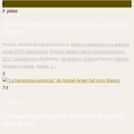
8
P. plebe
"El rey de Nemi. El juicio de Calígula" de Sandra
Parente
Premio Hislibris literatura histórica:
Premio Hislibris mejor autor/a
novel 2017 (ganador/a)
,
Premio Hislibris mejor novela histórica
2017 (ganador/a)
Subgéneros:
Biográfico
,
Político
Temas:
Calígula
,
Imperio romano
,
Roma
,
S. I
2
7.3
P. plebe
"La hambruna española" de Miguel Ángel Del
Arco Blanco