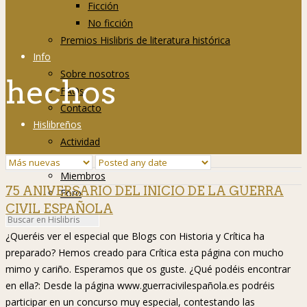
Ficción
No ficción
Premios Hislibris de literatura histórica
Info
Sobre nosotros
hechos
FAQs
Contacto
Hislibreños
Actividad
Grupos
Miembros
75 ANIVERSARIO DEL INICIO DE LA GUERRA
Foro
CIVIL ESPAÑOLA
¿Queréis ver el especial que Blogs con Historia y Crítica ha
preparado? Hemos creado para Crítica esta página con mucho
mimo y cariño. Esperamos que os guste. ¿Qué podéis encontrar
en ella?: Desde la página www.guerracivilespañola.es podréis
participar en un concurso muy especial, contestando las