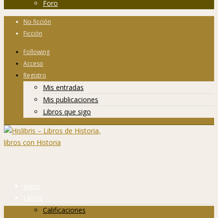
Foro
No ficción
Ficción
Following
Acceso
Registro
Mis entradas
Mis publicaciones
Libros que sigo
Inicio
Libros
Calificaciones