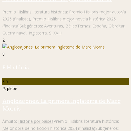
Premio Hislibris literatura histórica:
Premio Hislibris mejor autor/a
2025 (finalista)
,
Premio Hislibris mejor novela histórica 2025
(finalista)
Subgéneros:
Aventuras
,
Bélico
Temas:
España
,
Gibraltar
,
Guerra naval
,
Inglaterra
,
S. XVIII
2
8
P. Hislibris
8.5
P. plebe
Anglosajones. La primera Inglaterra de Marc
Morris
Ámbito:
Historia por países
Premio Hislibris literatura histórica:
Mejor obra de no ficción histórica 2024 (finalista)
Subgéneros: