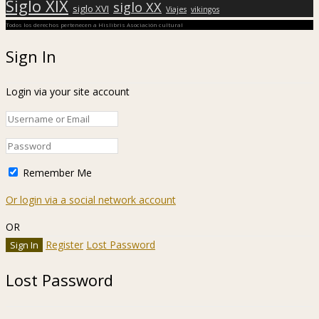
Siglo XIX
siglo XX
siglo XVI
Viajes
vikingos
Todos los derechos pertenecen a Hislibris Asociación cultural
Sign In
Login via your site account
Remember Me
Or login via a social network account
OR
Register
Lost Password
Lost Password