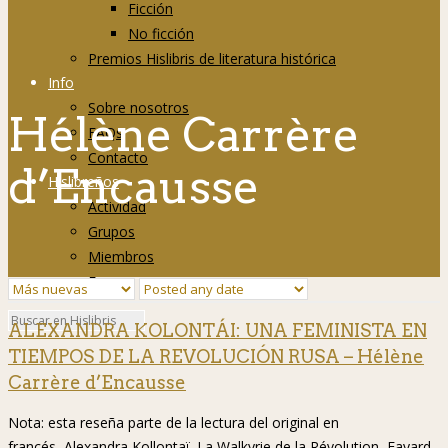
Ficción
No ficción
Premios Hislibris de literatura histórica
Info
Sobre nosotros
Hélène Carrère
FAQs
Contacto
d’Encausse
Hislibreños
Actividad
Grupos
Miembros
Foro
ALEXANDRA KOLONTÁI: UNA FEMINISTA EN
TIEMPOS DE LA REVOLUCIÓN RUSA – Hélène
Carrère d’Encausse
Nota: esta reseña parte de la lectura del original en
francés, Alexandra Kollontaï. La Walkyrie de la Révolution, Fayard,