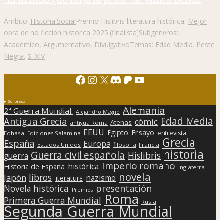
Ámbito:
Historia Social
Premio Hislibris literatura histórica:
Mejor
obra de no ficción histórica 2025 (finalista)
Subgéneros:
Académico
,
Argumentativo
,
Divulgativo
Temas:
Edad Media
,
Peste
Negra
,
S. XIV
Facebook
Instagram
X
Discord
Patreon
YouTube
Sorpresa
Alemania
2ª Guerra Mundial.
Alejandro Magno
Edad Media
Antigua Grecia
cómic
Atenas
antigua Roma
EEUU
Egipto
Ensayo
entrevista
Edhasa
Ediciones Salamina
Grecia
España
Europa
Estados Unidos
filosofía
Francia
historia
Guerra civil española
Hislibris
guerra
Imperio romano
histórica
Historia de España
Inglaterra
novela
libros
Japón
nazismo
literatura
presentación
Novela histórica
Premios
Roma
Primera Guerra Mundial
Rusia
Segunda Guerra Mundial