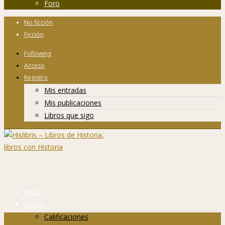
Foro
No ficción
Ficción
Following
Acceso
Registro
Mis entradas
Mis publicaciones
Libros que sigo
Inicio
Libros
Calificaciones