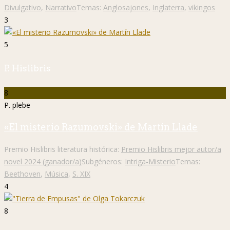
Divulgativo
,
Narrativo
Temas:
Anglosajones
,
Inglaterra
,
vikingos
3
5
P. Hislibris
8
P. plebe
«El misterio Razumovski» de Martín Llade
Premio Hislibris literatura histórica:
Premio Hislibris mejor autor/a
novel 2024 (ganador/a)
Subgéneros:
Intriga-Misterio
Temas:
Beethoven
,
Música
,
S. XIX
4
8