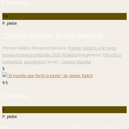
P. Hislibris
7.6
P. plebe
"Tierra de Empusas" de Olga Tokarczuk
Premio Hislibris literatura histórica:
Premio Hislibris a la mejor
novela histórica traducida 2025 (finalista)
Subgéneros:
Filosófico
,
humanista
,
psicológico
Temas:
I Guerra Mundial
5
9.5
P. Hislibris
9
P. plebe
"El mundo que forjó la peste" de James Belich