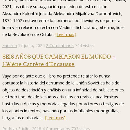
2021; las citas y su paginación proceden de esta edición.
Alexandra Kolontái (nacida Aleksandra Mijailóvna Domontóvich,
1872-1952) estuvo entre los primeros bolcheviques de primera
línea y en relación directa con Vladimir Ílich Uliánov, «Lenin», líder
de la Revolución de Octubr...
[Leer más]
Farsalia
19 junio, 2024
2 Comentarios
744 vistas
SEIS AÑOS QUE CAMBIARON EL MUNDO –
Hélène Carrère d’Encausse
Vaya por delante que el libro no pretende relatar lo nunca
contado: la historia del derrumbe de la Unión Soviética ha sido
objeto de descripción y análisis en una infinidad de publicaciones
de todo tipo, desde sesudos artículos en revistas académicas
hasta las crónicas y memorias legadas por actores o testigos de
los acontecimientos, pasando por las infaltables monografías,
biografías e historias ...
[Leer más]
Rodrigo
3 julio, 2018
4 Comentarios
703 vistas