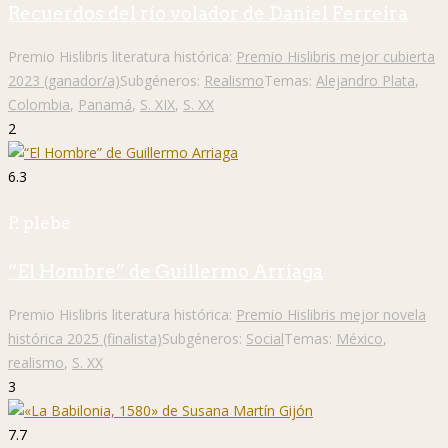
Recuerdos del río volador de Daniel Ferreira
Premio Hislibris literatura histórica:
Premio Hislibris mejor cubierta
2023 (ganador/a)
Subgéneros:
Realismo
Temas:
Alejandro Plata
,
Colombia
,
Panamá
,
S. XIX
,
S. XX
2
6.3
P. plebe
“El Hombre” de Guillermo Arriaga
Premio Hislibris literatura histórica:
Premio Hislibris mejor novela
histórica 2025 (finalista)
Subgéneros:
Social
Temas:
México
,
realismo
,
S. XX
3
7.7