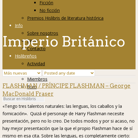
Ficción
No ficción
Premios Hislibris de literatura histórica
Info
Sobre nosotros
Imperio Británico
FAQs
Contacto
Hislibreños
Actividad
Grupos
Miembros
FLASHMAN / PRÍNCIPE FLASHMAN – George
Foro
MacDonald Fraser
«Tengo tres talentos naturales: las lenguas, los caballos y la
fornicación». Quizá el personaje de Harry Flashman necesite
presentación, pero no lo creo. De todos modos y por si acaso, no
hay mejor presentación que la que el propio Flashman hace de sí
mismo en esa cita. Sobre las lenguas, es completamente cierto: