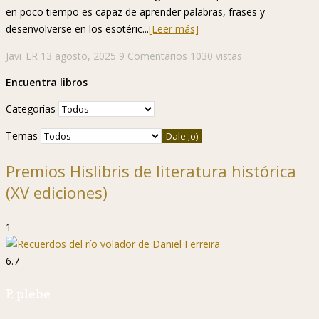
en poco tiempo es capaz de aprender palabras, frases y
desenvolverse en los esotéric...
[Leer más]
Javi_LR
13 agosto, 2025
9 Comentarios
1030 vistas
Encuentra libros
Categorías
Temas
Premios Hislibris de literatura histórica
(XV ediciones)
1
6.7
P. plebe