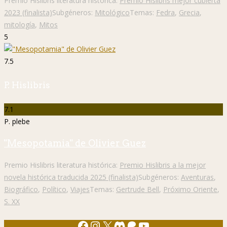
Premio Hislibris literatura histórica:
Premio Hislibris mejor cubierta
2023 (finalista)
Subgéneros:
Mitológico
Temas:
Fedra
,
Grecia
,
mitología
,
Mitos
5
7.5
P. Hislibris
7.1
P. plebe
"Mesopotamia" de Olivier Guez
Premio Hislibris literatura histórica:
Premio Hislibris a la mejor
novela histórica traducida 2025 (finalista)
Subgéneros:
Aventuras
,
Biográfico
,
Político
,
Viajes
Temas:
Gertrude Bell
,
Próximo Oriente
,
S. XX
Facebook
Instagram
X
Discord
Patreon
YouTube