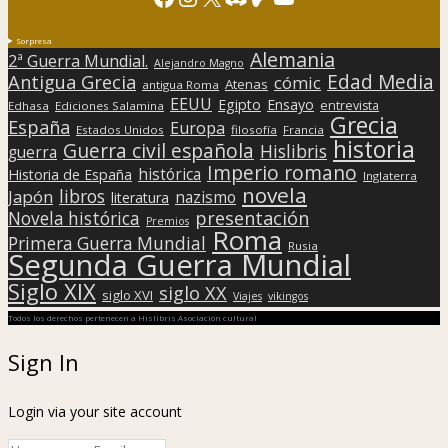
Sorpresa
Alemania
2ª Guerra Mundial.
Alejandro Magno
Edad Media
Antigua Grecia
cómic
Atenas
antigua Roma
EEUU
Egipto
Ensayo
entrevista
Edhasa
Ediciones Salamina
Grecia
España
Europa
Estados Unidos
filosofía
Francia
historia
Guerra civil española
Hislibris
guerra
Imperio romano
histórica
Historia de España
Inglaterra
novela
libros
Japón
nazismo
literatura
presentación
Novela histórica
Premios
Roma
Primera Guerra Mundial
Rusia
Segunda Guerra Mundial
Siglo XIX
siglo XX
siglo XVI
Viajes
vikingos
Todos los derechos pertenecen a Hislibris Asociación cultural
Sign In
Login via your site account