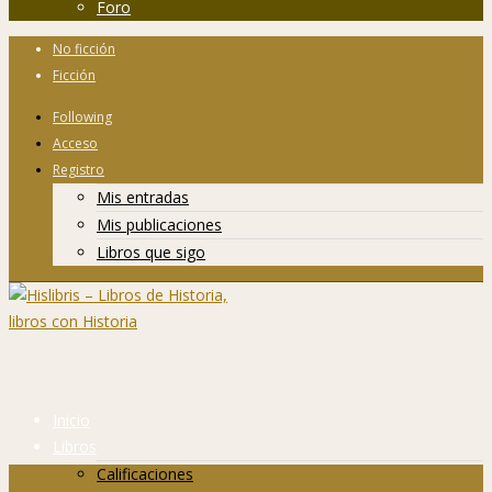
Foro
No ficción
Ficción
Following
Acceso
Registro
Mis entradas
Mis publicaciones
Libros que sigo
Inicio
Libros
Calificaciones