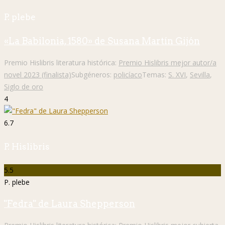
P. plebe
«La Babilonia, 1580» de Susana Martín Gijón
Premio Hislibris literatura histórica:
Premio Hislibris mejor autor/a
novel 2023 (finalista)
Subgéneros:
policíaco
Temas:
S. XVI
,
Sevilla
,
Siglo de oro
4
6.7
P. Hislibris
5.5
P. plebe
"Fedra" de Laura Shepperson