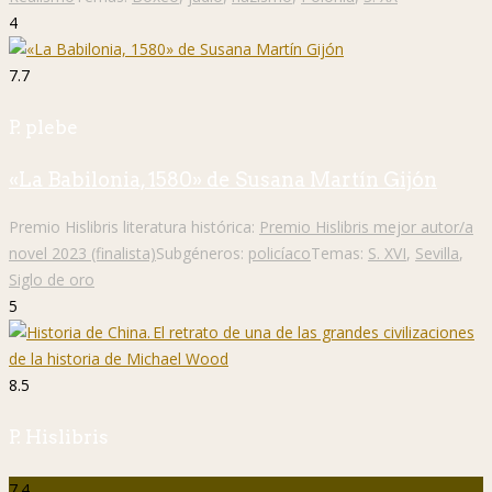
4
7.7
P. plebe
«La Babilonia, 1580» de Susana Martín Gijón
Premio Hislibris literatura histórica:
Premio Hislibris mejor autor/a
novel 2023 (finalista)
Subgéneros:
policíaco
Temas:
S. XVI
,
Sevilla
,
Siglo de oro
5
8.5
P. Hislibris
7.4