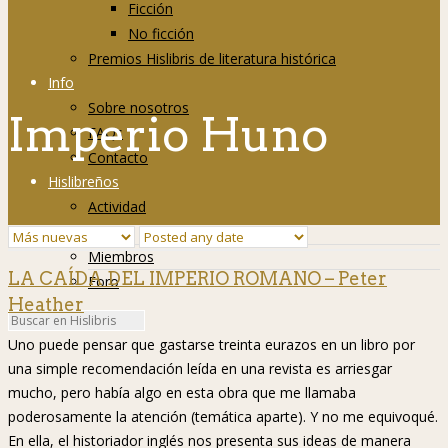
Ficción
No ficción
Premios Hislibris de literatura histórica
Info
Sobre nosotros
Imperio Huno
FAQs
Contacto
Hislibreños
Actividad
Grupos
Miembros
LA CAÍDA DEL IMPERIO ROMANO – Peter
Foro
Heather
Uno puede pensar que gastarse treinta eurazos en un libro por
una simple recomendación leída en una revista es arriesgar
mucho, pero había algo en esta obra que me llamaba
poderosamente la atención (temática aparte). Y no me equivoqué.
En ella, el historiador inglés nos presenta sus ideas de manera