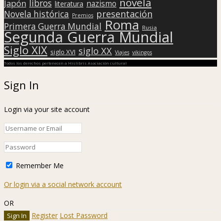
novela
libros
Japón
nazismo
literatura
presentación
Novela histórica
Premios
Roma
Primera Guerra Mundial
Rusia
Segunda Guerra Mundial
Siglo XIX
siglo XX
siglo XVI
Viajes
vikingos
Todos los derechos pertenecen a Hislibris Asociación cultural
Sign In
Login via your site account
Remember Me
Or login via a social network account
OR
Register
Lost Password