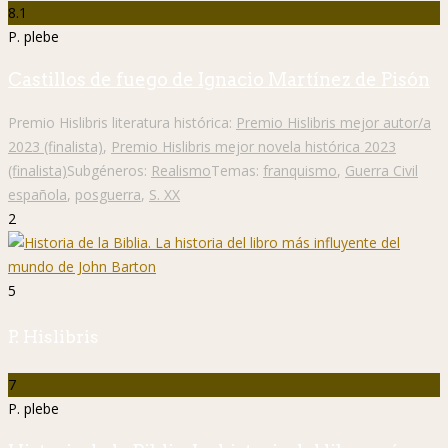
8.1
P. plebe
Castillos de fuego de Ignacio Martínez de Pisón
Premio Hislibris literatura histórica:
Premio Hislibris mejor autor/a
2023 (finalista)
,
Premio Hislibris mejor novela histórica 2023
(finalista)
Subgéneros:
Realismo
Temas:
franquismo
,
Guerra Civil
española
,
posguerra
,
S. XX
2
5
P. Hislibris
7
P. plebe