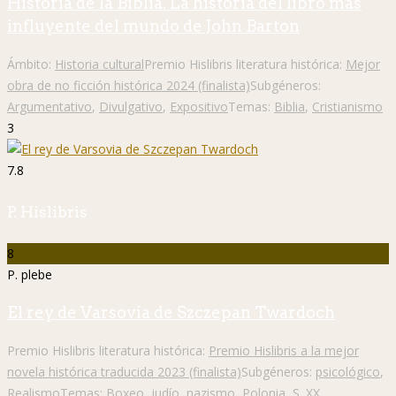
Historia de la Biblia. La historia del libro más
influyente del mundo de John Barton
Ámbito:
Historia cultural
Premio Hislibris literatura histórica:
Mejor
obra de no ficción histórica 2024 (finalista)
Subgéneros:
Argumentativo
,
Divulgativo
,
Expositivo
Temas:
Biblia
,
Cristianismo
3
7.8
P. Hislibris
8
P. plebe
El rey de Varsovia de Szczepan Twardoch
Premio Hislibris literatura histórica:
Premio Hislibris a la mejor
novela histórica traducida 2023 (finalista)
Subgéneros:
psicológico
,
Realismo
Temas:
Boxeo
,
judío
,
nazismo
,
Polonia
,
S. XX