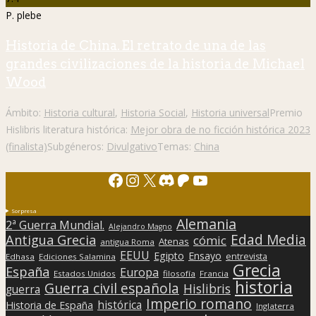
P. plebe
Historia de China. El retrato de una de las
grandes civilizaciones de la historia de Michael
Wood
Ámbito:
Historia cultural
,
Historia Social
,
Historia universal
Premio
Hislibris literatura histórica:
Mejor obra de no ficción histórica 2023
(finalista)
Subgéneros:
Divulgativo
Temas:
China
Facebook
Instagram
X
Discord
Patreon
YouTube
Sorpresa
Alemania
2ª Guerra Mundial.
Alejandro Magno
Edad Media
Antigua Grecia
cómic
Atenas
antigua Roma
EEUU
Egipto
Ensayo
entrevista
Edhasa
Ediciones Salamina
Grecia
España
Europa
Estados Unidos
filosofía
Francia
historia
Guerra civil española
Hislibris
guerra
Imperio romano
histórica
Historia de España
Inglaterra