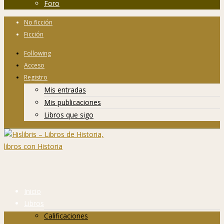
Foro
No ficción
Ficción
Following
Acceso
Registro
Mis entradas
Mis publicaciones
Libros que sigo
Inicio
Libros
Calificaciones