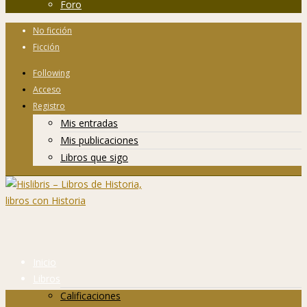
Foro
No ficción
Ficción
Following
Acceso
Registro
Mis entradas
Mis publicaciones
Libros que sigo
Inicio
Libros
Calificaciones