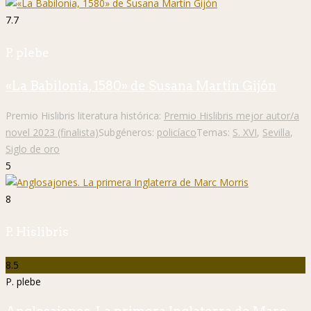
7.7
P. plebe
«La Babilonia, 1580» de Susana Martín Gijón
Premio Hislibris literatura histórica:
Premio Hislibris mejor autor/a
novel 2023 (finalista)
Subgéneros:
policíaco
Temas:
S. XVI
,
Sevilla
,
Siglo de oro
5
8
P. Hislibris
8.5
P. plebe