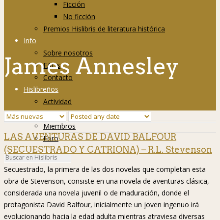
Ficción
No ficción
Premios Hislibris de literatura histórica
Info
Sobre nosotros
James Annesley
FAQs
Contacto
Hislibreños
Actividad
Grupos
Miembros
LAS AVENTURAS DE DAVID BALFOUR
Foro
(SECUESTRADO Y CATRIONA) – R.L. Stevenson
Secuestrado, la primera de las dos novelas que completan esta
obra de Stevenson, consiste en una novela de aventuras clásica,
considerada una novela juvenil o de maduración, donde el
protagonista David Balfour, inicialmente un joven ingenuo irá
evolucionando hacia la edad adulta mientras atraviesa diversas