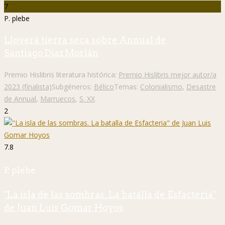
7
P. plebe
Lloverá tierra seca sobre Annual de
Santiago Díaz Morlán
Premio Hislibris literatura histórica:
Premio Hislibris mejor autor/a
2023 (finalista)
Subgéneros:
Bélico
Temas:
Colonialismo
,
Desastre
de Annual
,
Marruecos
,
S. XX
2
7.8
P. plebe
"La isla de las sombras. La batalla de Esfacteria"
de Juan Luis Gomar Hoyos