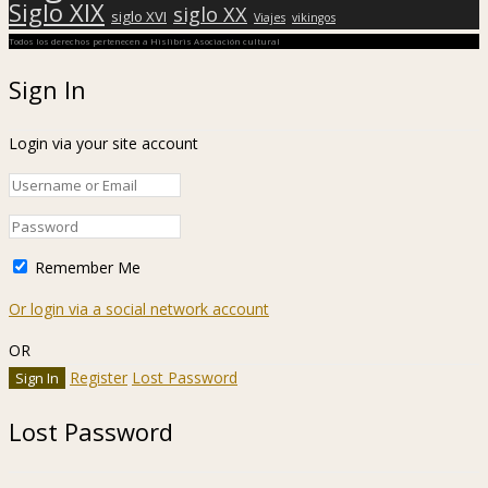
Siglo XIX
siglo XX
siglo XVI
Viajes
vikingos
Todos los derechos pertenecen a Hislibris Asociación cultural
Sign In
Login via your site account
Remember Me
Or login via a social network account
OR
Register
Lost Password
Lost Password