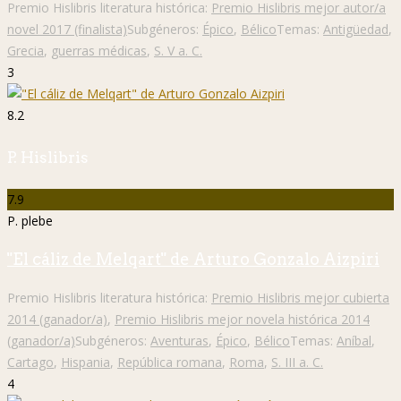
Premio Hislibris literatura histórica:
Premio Hislibris mejor autor/a
novel 2017 (finalista)
Subgéneros:
Épico
,
Bélico
Temas:
Antigüedad
,
Grecia
,
guerras médicas
,
S. V a. C.
3
8.2
P. Hislibris
7.9
P. plebe
"El cáliz de Melqart" de Arturo Gonzalo Aizpiri
Premio Hislibris literatura histórica:
Premio Hislibris mejor cubierta
2014 (ganador/a)
,
Premio Hislibris mejor novela histórica 2014
(ganador/a)
Subgéneros:
Aventuras
,
Épico
,
Bélico
Temas:
Aníbal
,
Cartago
,
Hispania
,
República romana
,
Roma
,
S. III a. C.
4