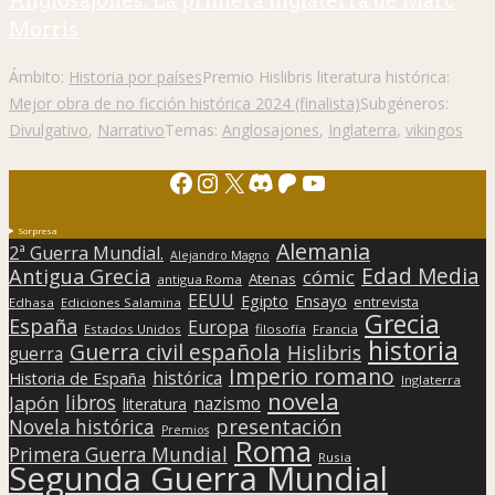
Anglosajones. La primera Inglaterra de Marc
Morris
Ámbito:
Historia por países
Premio Hislibris literatura histórica:
Mejor obra de no ficción histórica 2024 (finalista)
Subgéneros:
Divulgativo
,
Narrativo
Temas:
Anglosajones
,
Inglaterra
,
vikingos
Facebook
Instagram
X
Discord
Patreon
YouTube
Sorpresa
Alemania
2ª Guerra Mundial.
Alejandro Magno
Edad Media
Antigua Grecia
cómic
Atenas
antigua Roma
EEUU
Egipto
Ensayo
entrevista
Edhasa
Ediciones Salamina
Grecia
España
Europa
Estados Unidos
filosofía
Francia
historia
Guerra civil española
Hislibris
guerra
Imperio romano
histórica
Historia de España
Inglaterra
novela
libros
Japón
nazismo
literatura
presentación
Novela histórica
Premios
Roma
Primera Guerra Mundial
Rusia
Segunda Guerra Mundial