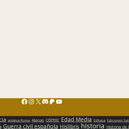
Facebook
Instagram
X
Discord
Patreon
YouTube
Edad Media
cia
cómic
Atenas
antigua Roma
Edhasa
Ediciones Sa
historia
Guerra civil española
Hislibris
a
Historia de