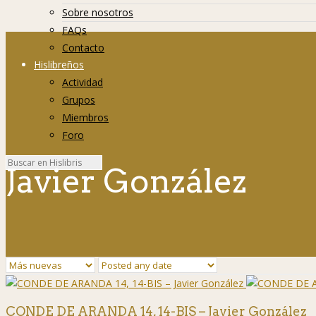
Sobre nosotros
FAQs
Contacto
Hislibreños
Actividad
Grupos
Miembros
Foro
Javier González
CONDE DE ARANDA 14, 14-BIS – Javier González