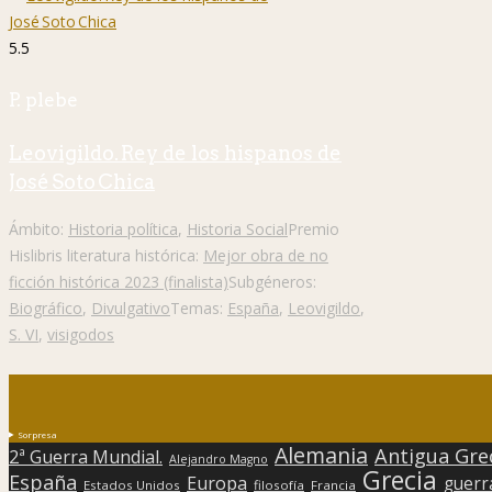
5.5
P. plebe
Leovigildo. Rey de los hispanos de
José Soto Chica
Ámbito:
Historia política
,
Historia Social
Premio
Hislibris literatura histórica:
Mejor obra de no
ficción histórica 2023 (finalista)
Subgéneros:
Biográfico
,
Divulgativo
Temas:
España
,
Leovigildo
,
S. VI
,
visigodos
Sorpresa
Alemania
Antigua Gre
2ª Guerra Mundial.
Alejandro Magno
Grecia
España
Europa
guerr
Estados Unidos
filosofía
Francia