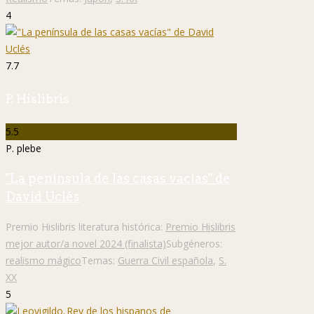
4
7.7
P. Hislibris
5.5
P. plebe
"La península de las casas vacías" de
David Uclés
Premio Hislibris literatura histórica:
Premio Hislibris
mejor autor/a novel 2024 (finalista)
Subgéneros:
realismo mágico
Temas:
Guerra Civil española
,
S.
XX
5