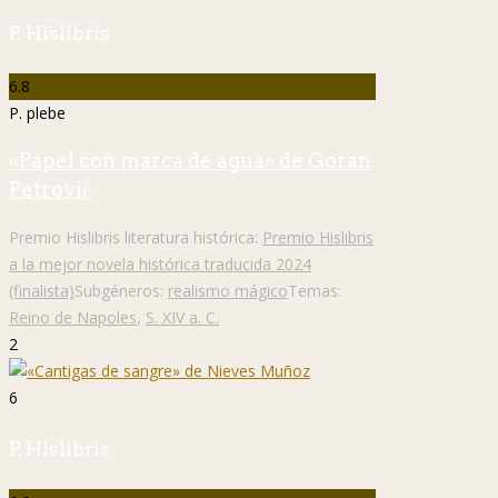
P. Hislibris
6.8
P. plebe
«Papel con marca de agua» de Goran
Petrović
Premio Hislibris literatura histórica:
Premio Hislibris
a la mejor novela histórica traducida 2024
(finalista)
Subgéneros:
realismo mágico
Temas:
Reino de Napoles
,
S. XIV a. C.
2
6
P. Hislibris