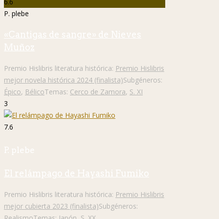
6.6
P. plebe
«Cantigas de sangre» de Nieves
Muñoz
Premio Hislibris literatura histórica:
Premio Hislibris
mejor novela histórica 2024 (finalista)
Subgéneros:
Épico
,
Bélico
Temas:
Cerco de Zamora
,
S. XI
3
7.6
P. plebe
El relámpago de Hayashi Fumiko
Premio Hislibris literatura histórica:
Premio Hislibris
mejor cubierta 2023 (finalista)
Subgéneros:
Realismo
Temas:
Japón
,
S. XX