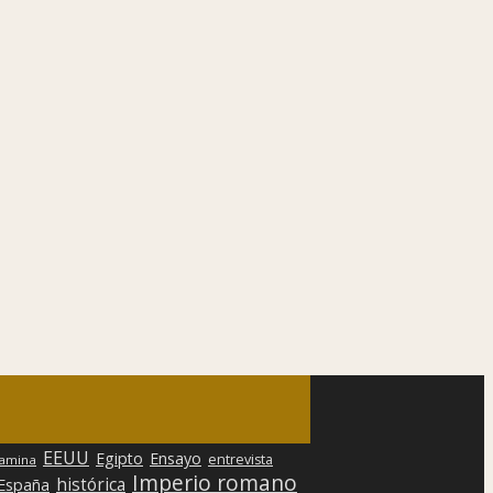
EEUU
Egipto
Ensayo
entrevista
lamina
Imperio romano
histórica
 España