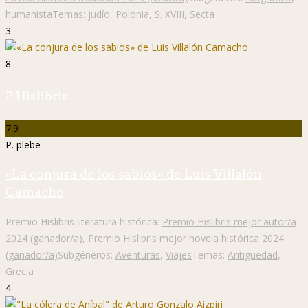
humanista
Temas:
judío
,
Polonia
,
S. XVIII
,
Secta
3
8
P. Hislibris
7.9
P. plebe
«La conjura de los sabios» de Luis Villalón
Camacho
Premio Hislibris literatura histórica:
Premio Hislibris mejor autor/a
2024 (ganador/a)
,
Premio Hislibris mejor novela histórica 2024
(ganador/a)
Subgéneros:
Aventuras
,
Viajes
Temas:
Antigüedad
,
Grecia
4