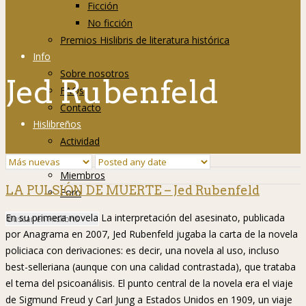
Ficción
No ficción
Premios Hislibris de literatura histórica
Info
Sobre nosotros
Jed Rubenfeld
FAQs
Contacto
Hislibreños
Actividad
Grupos
Miembros
LA PULSIÓN DE MUERTE – Jed Rubenfeld
Foro
En su primera novela La interpretación del asesinato, publicada
por Anagrama en 2007, Jed Rubenfeld jugaba la carta de la novela
policiaca con derivaciones: es decir, una novela al uso, incluso
best-selleriana (aunque con una calidad contrastada), que trataba
el tema del psicoanálisis. El punto central de la novela era el viaje
de Sigmund Freud y Carl Jung a Estados Unidos en 1909, un viaje