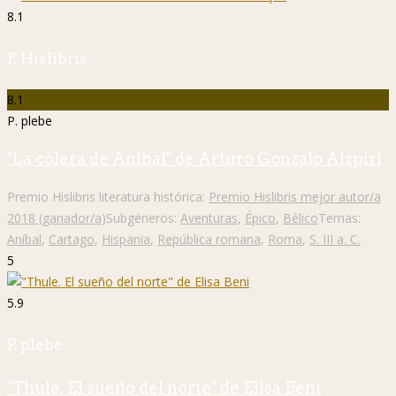
8.1
P. Hislibris
8.1
P. plebe
"La cólera de Aníbal" de Arturo Gonzalo Aizpiri
Premio Hislibris literatura histórica:
Premio Hislibris mejor autor/a
2018 (ganador/a)
Subgéneros:
Aventuras
,
Épico
,
Bélico
Temas:
Aníbal
,
Cartago
,
Hispania
,
República romana
,
Roma
,
S. III a. C.
5
5.9
P. plebe
"Thule. El sueño del norte" de Elisa Beni