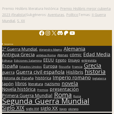
Premio Hislibris literatura histórica:
Premio Hislibris mejor cubierta
2023 (finalista)
Subgéneros:
Aventuras
,
Político
Temas:
II Guerra
Mundial
,
S. XX
Facebook
Instagram
X
Discord
Patreon
YouTube
Sorpresa
Alemania
2ª Guerra Mundial.
Alejandro Magno
Edad Media
Antigua Grecia
cómic
Atenas
antigua Roma
EEUU
Egipto
Ensayo
entrevista
Edhasa
Ediciones Salamina
Grecia
España
Europa
Estados Unidos
filosofía
Francia
historia
Guerra civil española
Hislibris
guerra
Imperio romano
histórica
Historia de España
Inglaterra
novela
libros
Japón
nazismo
literatura
presentación
Novela histórica
Premios
Roma
Primera Guerra Mundial
Rusia
Segunda Guerra Mundial
Siglo XIX
siglo XX
siglo XVI
Viajes
vikingos