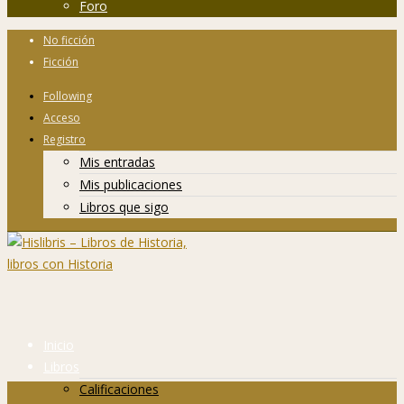
Foro
No ficción
Ficción
Following
Acceso
Registro
Mis entradas
Mis publicaciones
Libros que sigo
Inicio
Libros
Calificaciones