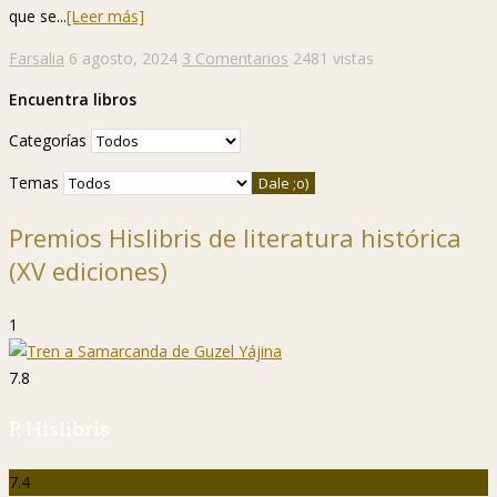
que se...
[Leer más]
Farsalia
6 agosto, 2024
3 Comentarios
2481 vistas
Encuentra libros
Categorías
Temas
Premios Hislibris de literatura histórica
(XV ediciones)
1
7.8
P. Hislibris
7.4