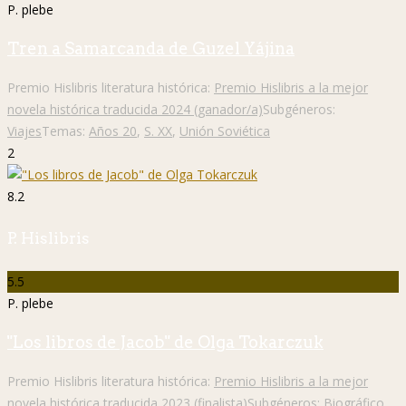
P. plebe
Tren a Samarcanda de Guzel Yájina
Premio Hislibris literatura histórica:
Premio Hislibris a la mejor
novela histórica traducida 2024 (ganador/a)
Subgéneros:
Viajes
Temas:
Años 20
,
S. XX
,
Unión Soviética
2
8.2
P. Hislibris
5.5
P. plebe
"Los libros de Jacob" de Olga Tokarczuk
Premio Hislibris literatura histórica:
Premio Hislibris a la mejor
novela histórica traducida 2023 (finalista)
Subgéneros:
Biográfico
,