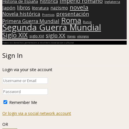
Imperio romano
histórica
Historia de España
Inglaterra
novela
libros
Japón
nazismo
literatura
presentación
Novela histórica
Premios
Roma
Primera Guerra Mundial
Rusia
Segunda Guerra Mundial
Siglo XIX
siglo XX
siglo XVI
Viajes
vikingos
Todos los derechos pertenecen a Hislibris Asociación cultural
Sign In
Login via your site account
Remember Me
Or login via a social network account
OR