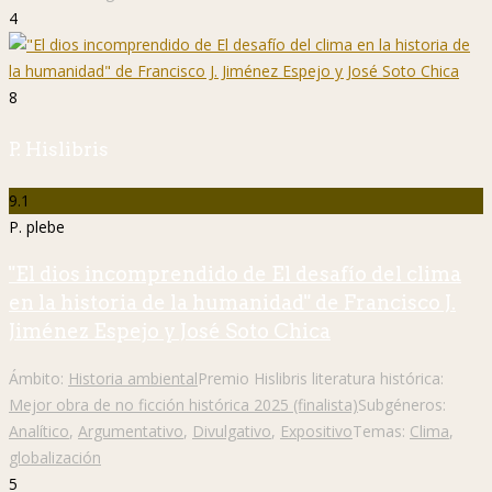
4
8
P. Hislibris
9.1
P. plebe
"El dios incomprendido de El desafío del clima
en la historia de la humanidad" de Francisco J.
Jiménez Espejo y José Soto Chica
Ámbito:
Historia ambiental
Premio Hislibris literatura histórica:
Mejor obra de no ficción histórica 2025 (finalista)
Subgéneros:
Analítico
,
Argumentativo
,
Divulgativo
,
Expositivo
Temas:
Clima
,
globalización
5