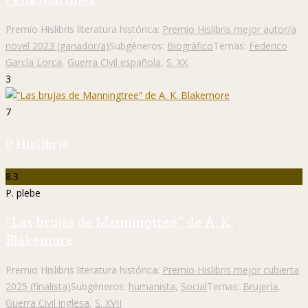
Premio Hislibris literatura histórica:
Premio Hislibris mejor autor/a
novel 2023 (ganador/a)
Subgéneros:
Biográfico
Temas:
Federico
García Lorca
,
Guerra Civil española
,
S. XX
3
7
P. Hislibris
8.3
P. plebe
“Las brujas de Manningtree” de A. K.
Blakemore
Premio Hislibris literatura histórica:
Premio Hislibris mejor cubierta
2025 (finalista)
Subgéneros:
humanista
,
Social
Temas:
Brujería
,
Guerra Civil inglesa
,
S. XVII