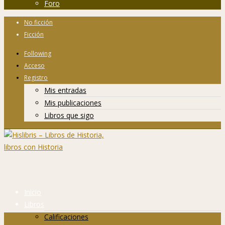
Foro
No ficción
Ficción
Following
Acceso
Registro
Mis entradas
Mis publicaciones
Libros que sigo
Inicio
Libros
Calificaciones