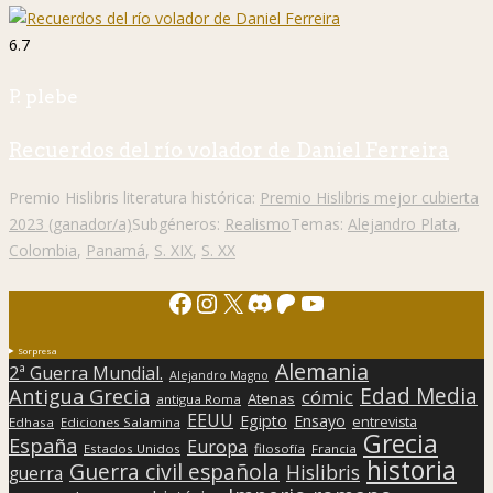
6.7
P. plebe
Recuerdos del río volador de Daniel Ferreira
Premio Hislibris literatura histórica:
Premio Hislibris mejor cubierta
2023 (ganador/a)
Subgéneros:
Realismo
Temas:
Alejandro Plata
,
Colombia
,
Panamá
,
S. XIX
,
S. XX
Facebook
Instagram
X
Discord
Patreon
YouTube
Sorpresa
Alemania
2ª Guerra Mundial.
Alejandro Magno
Edad Media
Antigua Grecia
cómic
Atenas
antigua Roma
EEUU
Egipto
Ensayo
entrevista
Edhasa
Ediciones Salamina
Grecia
España
Europa
Estados Unidos
filosofía
Francia
historia
Guerra civil española
Hislibris
guerra