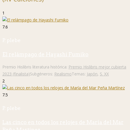
1
7.6
P. plebe
El relámpago de Hayashi Fumiko
Premio Hislibris literatura histórica:
Premio Hislibris mejor cubierta
2023 (finalista)
Subgéneros:
Realismo
Temas:
Japón
,
S. XX
2
7.5
P. plebe
Las cinco en todos los relojes de María del Mar
Peña Martínez