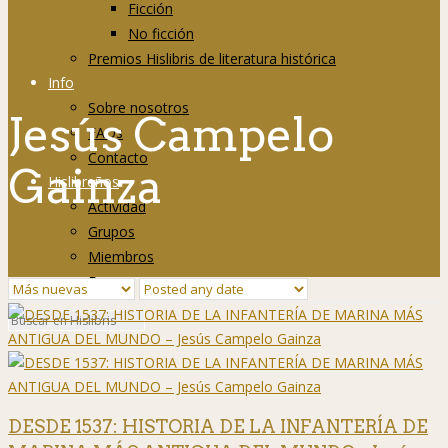
Ficción
No ficción
Premios Hislibris de literatura histórica
Info
Sobre nosotros
Jesús Campelo
FAQs
Contacto
Gainza
Hislibreños
Actividad
Grupos
Miembros
Foro
DESDE 1537: HISTORIA DE LA INFANTERÍA DE