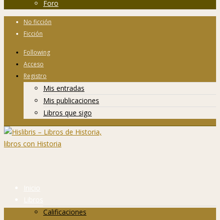
Foro
No ficción
Ficción
Following
Acceso
Registro
Mis entradas
Mis publicaciones
Libros que sigo
Inicio
Libros
Calificaciones