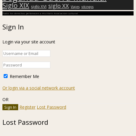
Siglo XIX
siglo XX
siglo XVI
Viajes
vikingos
Todos los derechos pertenecen a Hislibris Asociación cultural
Sign In
Login via your site account
Remember Me
Or login via a social network account
OR
Register
Lost Password
Lost Password