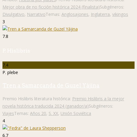
Mejor obra de no ficción histórica 2024 (finalista)
Subgéneros:
Divulgativo
,
Narrativo
Temas:
Anglosajones
,
Inglaterra
,
vikingos
3
7.8
P. Hislibris
7.4
P. plebe
Tren a Samarcanda de Guzel Yájina
Premio Hislibris literatura histórica:
Premio Hislibris a la mejor
novela histórica traducida 2024 (ganador/a)
Subgéneros:
Viajes
Temas:
Años 20
,
S. XX
,
Unión Soviética
4
6.7