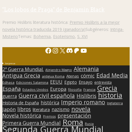
"Los lobos de Praga" de Benjamin Black
Premio Hislibris literatura histórica:
Premio Hislibris a la mejor
novela histórica traducida 2019 (ganador/a)
Subgéneros:
Intriga-
Misterio
Temas:
Bohemia
,
Esoterismo
,
S. XVI
Facebook
Instagram
X
Discord
Patreon
YouTube
Sorpresa
Alemania
2ª Guerra Mundial.
Alejandro Magno
Edad Media
Antigua Grecia
cómic
Atenas
antigua Roma
EEUU
Egipto
Ensayo
entrevista
Edhasa
Ediciones Salamina
Grecia
España
Europa
Estados Unidos
filosofía
Francia
historia
Guerra civil española
Hislibris
guerra
Imperio romano
histórica
Historia de España
Inglaterra
novela
libros
Japón
nazismo
literatura
presentación
Novela histórica
Premios
Roma
Primera Guerra Mundial
Rusia
Segunda Guerra Mundial