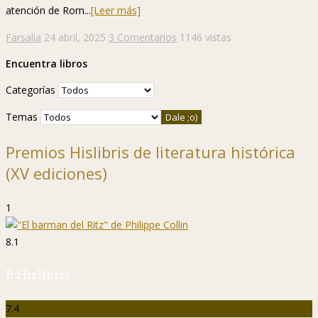
atención de Rom...
[Leer más]
Farsalia
24 abril, 2025
3 Comentarios
1146 vistas
Encuentra libros
Categorías
Temas
Premios Hislibris de literatura histórica
(XV ediciones)
1
8.1
P. Hislibris
7.4