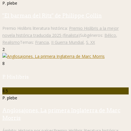
P. plebe
"El barman del Ritz" de Philippe Collin
Premio Hislibris literatura histórica:
Premio Hislibris a la mejor
novela histórica traducida 2025 (finalista)
Subgéneros:
Bélico
,
Realismo
Temas:
Francia
,
II Guerra Mundial
,
S. XX
2
8
P. Hislibris
8.5
P. plebe
Anglosajones. La primera Inglaterra de Marc
Morris
Ámbito:
Historia por países
Premio Hislibris literatura histórica: