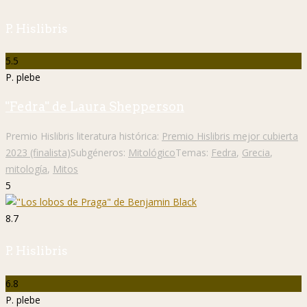
P. Hislibris
5.5
P. plebe
"Fedra" de Laura Shepperson
Premio Hislibris literatura histórica:
Premio Hislibris mejor cubierta
2023 (finalista)
Subgéneros:
Mitológico
Temas:
Fedra
,
Grecia
,
mitología
,
Mitos
5
8.7
P. Hislibris
6.8
P. plebe