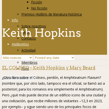
Ficción
No ficción
Premios Hislibris de literatura histórica
Info
Sobre nosotros
Keith Hopkins
FAQs
Contacto
Hislibreños
Actividad
Grupos
Miembros
EL COLISEO – Keith Hopkins y Mary Beard
Foro
¿Otro libro sobre el Coliseo, perdón, el Amphiteatrum Flavium?
(nombre que, por otro lado, tampoco era el oficial, se llamó así a
posteriori; para los romanos era simplemente el Amphiteatrum).
Pero ¿qué más puede decirse de un edificio icono de una ciudad y
una civilización, que recibe millones de visitantes –12,3 en 2023,
por ejemplo– y sigue siendo uno de los principales focos de