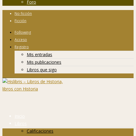
Foro
No ficción
Ficción
Following
Acceso
Registro
Mis entradas
Mis publicaciones
Libros que sigo
Inicio
Libros
Calificaciones