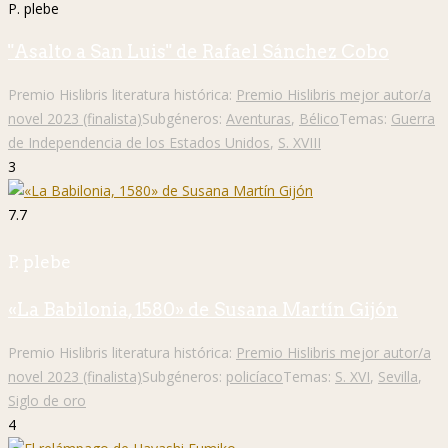
P. plebe
"Asalto a San Luis" de Rafael Sánchez Cobo
Premio Hislibris literatura histórica:
Premio Hislibris mejor autor/a
novel 2023 (finalista)
Subgéneros:
Aventuras
,
Bélico
Temas:
Guerra
de Independencia de los Estados Unidos
,
S. XVIII
3
7.7
P. plebe
«La Babilonia, 1580» de Susana Martín Gijón
Premio Hislibris literatura histórica:
Premio Hislibris mejor autor/a
novel 2023 (finalista)
Subgéneros:
policíaco
Temas:
S. XVI
,
Sevilla
,
Siglo de oro
4