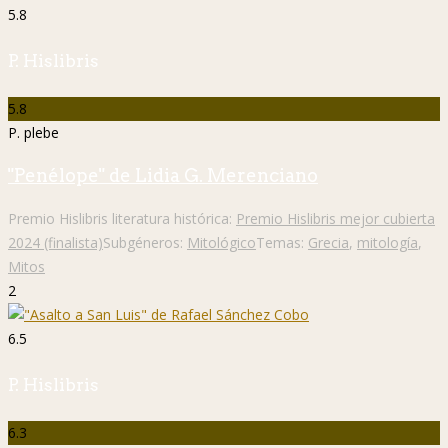
5.8
P. Hislibris
5.8
P. plebe
"Penélope" de Lidia G. Merenciano
Premio Hislibris literatura histórica:
Premio Hislibris mejor cubierta
2024 (finalista)
Subgéneros:
Mitológico
Temas:
Grecia
,
mitología
,
Mitos
2
6.5
P. Hislibris
6.3