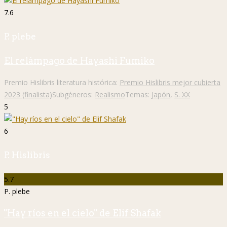
7.6
P. plebe
El relámpago de Hayashi Fumiko
Premio Hislibris literatura histórica:
Premio Hislibris mejor cubierta
2023 (finalista)
Subgéneros:
Realismo
Temas:
Japón
,
S. XX
5
6
P. Hislibris
5.7
P. plebe
"Hay ríos en el cielo" de Elif Shafak