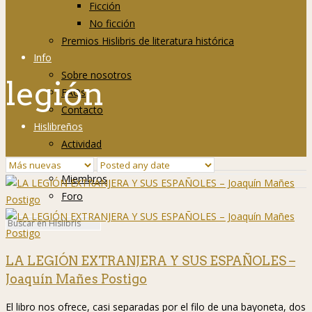
Ficción
No ficción
Premios Hislibris de literatura histórica
Info
Sobre nosotros
legión
FAQs
Contacto
Hislibreños
Actividad
Grupos
Miembros
Foro
LA LEGIÓN EXTRANJERA Y SUS ESPAÑOLES –
Joaquín Mañes Postigo
El libro nos ofrece, casi separadas por el filo de una bayoneta, dos