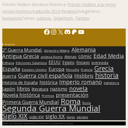
Premio Hislibris literatura histórica:
Premio Hislibris a la mejor
novela histórica traducida 2024 (finalista)
Subgéneros:
humanista
Temas:
culturas
,
Gilgamesh
,
Tiempo
Facebook
Instagram
X
Discord
Patreon
YouTube
Sorpresa
Alemania
2ª Guerra Mundial.
Alejandro Magno
Edad Media
Antigua Grecia
cómic
Atenas
antigua Roma
EEUU
Egipto
Ensayo
entrevista
Edhasa
Ediciones Salamina
Grecia
España
Europa
Estados Unidos
filosofía
Francia
historia
Guerra civil española
Hislibris
guerra
Imperio romano
histórica
Historia de España
Inglaterra
novela
libros
Japón
nazismo
literatura
presentación
Novela histórica
Premios
Roma
Primera Guerra Mundial
Rusia
Segunda Guerra Mundial
Siglo XIX
siglo XX
siglo XVI
Viajes
vikingos
Todos los derechos pertenecen a Hislibris Asociación cultural