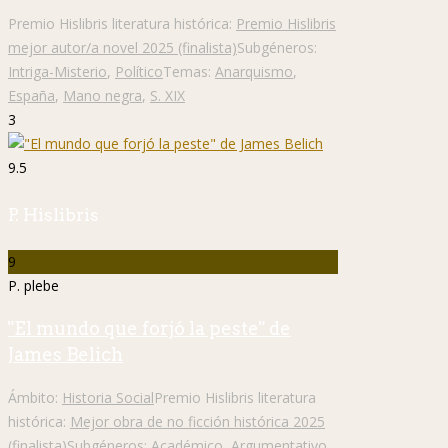
Premio Hislibris literatura histórica:
Premio Hislibris
mejor autor/a novel 2025 (finalista)
Subgéneros:
Intriga-Misterio
,
Político
Temas:
Anarquismo
,
España
,
Mano negra
,
S. XIX
3
9.5
P. Hislibris
9
P. plebe
"El mundo que forjó la peste" de
James Belich
Ámbito:
Historia Social
Premio Hislibris literatura
histórica:
Mejor obra de no ficción histórica 2025
(finalista)
Subgéneros:
Académico
,
Argumentativo
,