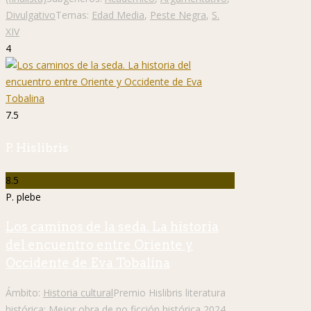
Divulgativo
Temas:
Edad Media
,
Peste Negra
,
S.
XIV
4
7.5
P. Hislibris
8.5
P. plebe
Los caminos de la seda. La historia
del encuentro entre Oriente y
Occidente de Eva Tobalina
Ámbito:
Historia cultural
Premio Hislibris literatura
histórica:
Mejor obra de no ficción histórica 2024