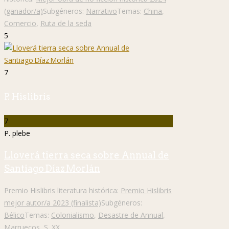
(ganador/a)
Subgéneros:
Narrativo
Temas:
China
,
Comercio
,
Ruta de la seda
5
7
P. Hislibris
7
P. plebe
Lloverá tierra seca sobre Annual de
Santiago Díaz Morlán
Premio Hislibris literatura histórica:
Premio Hislibris
mejor autor/a 2023 (finalista)
Subgéneros:
Bélico
Temas:
Colonialismo
,
Desastre de Annual
,
Marruecos
,
S. XX