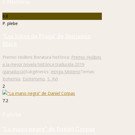
P. Hislibris
6.8
P. plebe
"Los lobos de Praga" de Benjamin
Black
Premio Hislibris literatura histórica:
Premio Hislibris
a la mejor novela histórica traducida 2019
(ganador/a)
Subgéneros:
Intriga-Misterio
Temas:
Bohemia
,
Esoterismo
,
S. XVI
2
7.2
P. plebe
"La mano negra” de Daniel Corpas