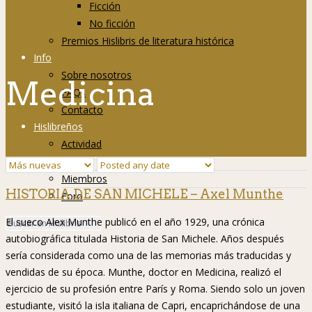
Ficción
No ficción
Premios Hislibris de literatura histórica
Info
Sobre nosotros
Medicina
FAQs
Contacto
Hislibreños
Actividad
Grupos
Miembros
HISTORIA DE SAN MICHELE – Axel Munthe
Foro
El sueco Alex Munthe publicó en el año 1929, una crónica
autobiográfica titulada Historia de San Michele. Años después
sería considerada como una de las memorias más traducidas y
vendidas de su época. Munthe, doctor en Medicina, realizó el
ejercicio de su profesión entre París y Roma. Siendo solo un joven
estudiante, visitó la isla italiana de Capri, encaprichándose de una