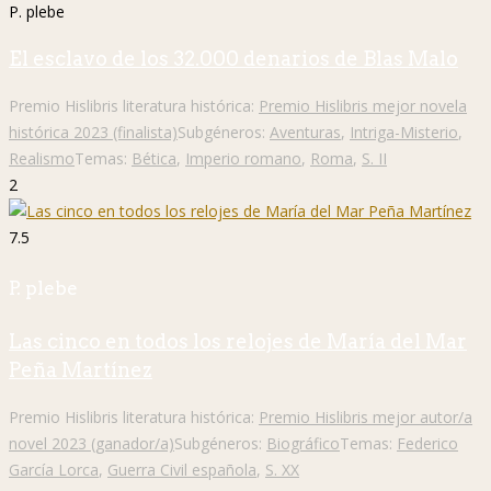
P. plebe
El esclavo de los 32.000 denarios de Blas Malo
Premio Hislibris literatura histórica:
Premio Hislibris mejor novela
histórica 2023 (finalista)
Subgéneros:
Aventuras
,
Intriga-Misterio
,
Realismo
Temas:
Bética
,
Imperio romano
,
Roma
,
S. II
2
7.5
P. plebe
Las cinco en todos los relojes de María del Mar
Peña Martínez
Premio Hislibris literatura histórica:
Premio Hislibris mejor autor/a
novel 2023 (ganador/a)
Subgéneros:
Biográfico
Temas:
Federico
García Lorca
,
Guerra Civil española
,
S. XX