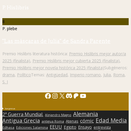
P. Hislibris
8
P. plebe
"Las máscaras de Julia" de Sandra Parente
Premio Hislibris literatura histórica:
Premio Hislibris mejor autor/a
2025 (finalista)
,
Premio Hislibris mejor cubierta 2025 (finalista)
,
Premio Hislibris mejor novela histórica 2025 (finalista)
Subgéneros:
drama
,
Político
Temas:
Antigüedad
,
Imperio romano
,
Julia
,
Roma
,
S. I
Facebook
Instagram
X
Discord
Patreon
YouTube
Sorpresa
Alemania
2ª Guerra Mundial.
Alejandro Magno
Edad Media
Antigua Grecia
cómic
Atenas
antigua Roma
EEUU
Egipto
Ensayo
entrevista
Edhasa
Ediciones Salamina