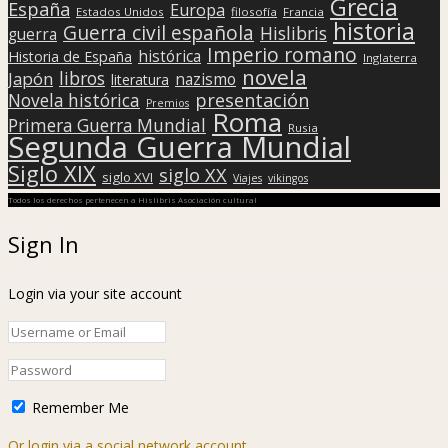
Grecia
España
Europa
Estados Unidos
filosofía
Francia
historia
Guerra civil española
Hislibris
guerra
Imperio romano
histórica
Historia de España
Inglaterra
novela
libros
Japón
nazismo
literatura
presentación
Novela histórica
Premios
Roma
Primera Guerra Mundial
Rusia
Segunda Guerra Mundial
Siglo XIX
siglo XX
siglo XVI
Viajes
vikingos
Todos los derechos pertenecen a Hislibris Asociación cultural
Sign In
Login via your site account
Remember Me
Or login via a social network account