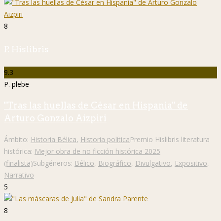
8
P. Hislibris
9.3
P. plebe
"Tras las huellas de César en Hispania" de
Arturo Gonzalo Aizpiri
Ámbito:
Historia Bélica
,
Historia política
Premio Hislibris literatura
histórica:
Mejor obra de no ficción histórica 2025
(finalista)
Subgéneros:
Bélico
,
Biográfico
,
Divulgativo
,
Expositivo
,
Narrativo
5
8