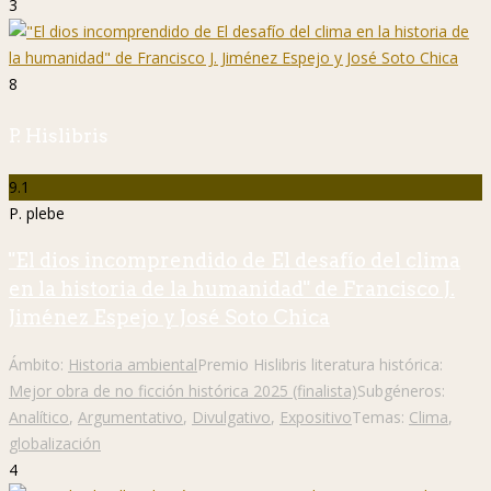
3
8
P. Hislibris
9.1
P. plebe
"El dios incomprendido de El desafío del clima
en la historia de la humanidad" de Francisco J.
Jiménez Espejo y José Soto Chica
Ámbito:
Historia ambiental
Premio Hislibris literatura histórica:
Mejor obra de no ficción histórica 2025 (finalista)
Subgéneros:
Analítico
,
Argumentativo
,
Divulgativo
,
Expositivo
Temas:
Clima
,
globalización
4