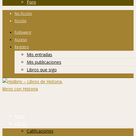
Foro
No ficción
Ficción
Following
Acceso
Registro
Mis entradas
Mis publicaciones
Libros que sigo
Inicio
Libros
Calificaciones