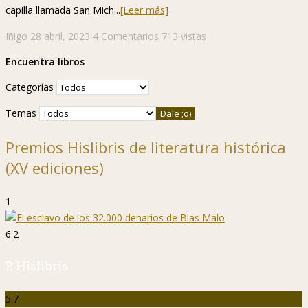
capilla llamada San Mich...
[Leer más]
Iñigo
28 abril, 2023
4 Comentarios
713 vistas
Encuentra libros
Categorías
Temas
Premios Hislibris de literatura histórica
(XV ediciones)
1
6.2
P. Hislibris
5.7